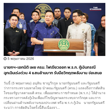
5 พฤษภาคม 2026
นายกฯ-เอกนิติ เผย ครม. ไฟเขียวออก พ.ร.ก. กู้เงินกรณี
ฉุกเฉินเร่งด่วน 4 แสนล้านบาท รับมือวิกฤตพลังงาน จ่อเสนอ
สภาฯพิจารณา 14 พ.ค.นี้
วันนี้ (5 พฤษภาคม) อนุทิน ชาญวีรกูล นายกรัฐมนตรี และรัฐมนตรี
ว่าการกระทรวงมหาดไทย นำคณะรัฐมนตรี (ครม.) แถลงถึงการตัดสิน
ใจของรัฐบาลตามมติ ครม. เพื่อออกพระราชกำหนด (พ.ร.ก.) ให้อำนาจ
กระทรวงการคลังกู้เงินเพื่อแก้ไขปัญหาผลกระทบจากวิกฤต และการ
เปลี่ยนผ่านด้านพลังงานของประเทศ หรือ พ.ร.ก.กู้เงิน นายกรัฐมนตรี
ระบุว่า การตัดสินใจครั้งนี้สืบเนื่องจา...