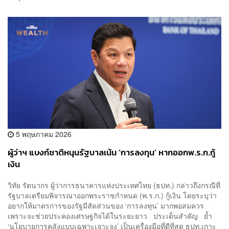
5 พฤษภาคม 2026
ผู้ว่าฯ แบงก์ชาติหนุนรัฐบาลเน้น ‘การลงทุน’ หากออกพ.ร.ก.กู้
เงิน
วิทัย รัตนากร ผู้ว่าการธนาคารแห่งประเทศไทย (ธปท.) กล่าวถึงกรณีที่
รัฐบาลเตรียมพิจารณาออกพระราชกำหนด (พ.ร.ก.) กู้เงิน โดยระบุว่า
อยากให้มาตรการของรัฐมีสัดส่วนของ ‘การลงทุน’ มากพอสมควร
เพราะจะช่วยประคองเศรษฐกิจได้ในระยะยาว ประเด็นสำคัญ ย้ำ
‘นโยบายการคลังแบบเฉพาะเจาะจง’ เป็นเครื่องมือที่ดีที่สุด ธปท.เกาะ