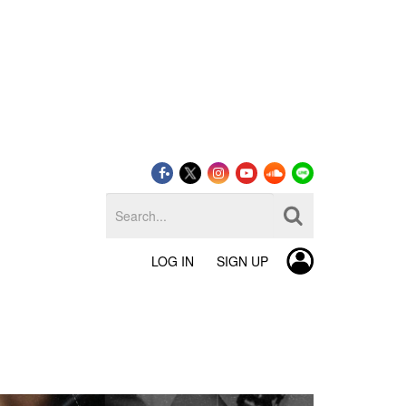
LOG IN
SIGN UP