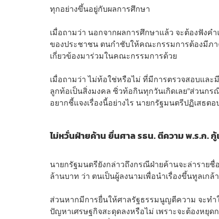
ทุกอย่างขึ้นอยู่กับผลการศึกษา
เมื่อถามว่า นอกจากผลการศึกษาแล้ว จะต้องฟังคำแ
ของประชาชน ตนกำชับให้คณะกรรมการต้องมีภาคปร
เกี่ยวข้องมาร่วมในคณะกรรมการด้วย
เมื่อถามว่า ไม่ท้อใช่หรือไม่ ที่มีการตรวจสอบและ
ลูกท้อเป็นสิ่งมงคล ซิ่วท้อกินทุกวันเกิดเลย”ส่วนกรณ
อยากชี้แจงเรื่องนี้อย่างไร นายกรัฐมนตรีปฏิเสธ
ไม่หวั่นฝ่ายค้าน ยื่นศาล รธน. ตีความ พ.ร.ก. กู
นายกรัฐมนตรียังกล่าวถึงกรณีฝ่ายค้านจะล่ารายชื
ล้านบาท ว่า ตนเป็นผู้ลงนามเพื่อนำเรื่องขึ้นทูลเกล
ส่วนหากมีการยื่นให้ศาลรัฐธรรมนูญตีความ จะ
ปัญหาเศรษฐกิจสะดุดลงหรือไม่ เพราะจะต้องหยุดกา