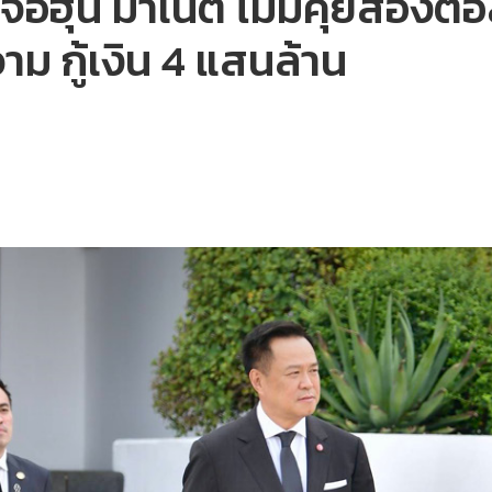
จอฮุน มาเนต ไม่มีคุยสองต่อส
วาม กู้เงิน 4 แสนล้าน