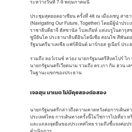
ระหว่างวันที่ 7-9 พฤษภาคมนี้
ประชุมสุดยอดอาเซียน ครั้งที่ 48 ณ เมืองเซบู สาธา
(Navigating Our Future, Together) โดยมีผู้นำปร
ราชาธิบดีฮาจี ฮัสซานัล โบลเกียห์ แห่งบรูไนดาร
ซูบียันโต ประธานาธิบดีอินโดนีเซีย สอนไซ สีพันด
รัฐมนตรีมาเลเซีย แฟร์ดีนันด์ มาร์กอส จูเนียร์ ประธ
รวมถึง ลอว์เรนซ์ หว่อง นายกรัฐมนตรีสิงคโปร์ ไก
นายกรัฐมนตรีเวียดนาม รวมถึง ดร.เกา กิม ฮวน เ
ในฐานะแขกของประธาน
เจอฮุน มาเนต ไม่มีคุยสองต่อสอง
นายกรัฐมนตรีกล่าวถึงความคาดหวังต่อการเดินทางครั้ง
ประเทศไทย การเดินทางครั้งนี้ไม่ใช่การไปเที่ยว
และแถลงจุดยืนของประเทศไทย รวมถึงชี้แจงต่อปร
ดำเนินการ