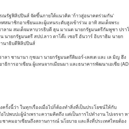
รณรัฐฟิลิปปินส์ จัดขึ้นภายใต้แนวคิด ‘ก้าวสู่อนาคตร่วมกัน’
ะเทศสมาชิกอาเซียนและผู้แทนระดับสูงเข้าร่วม อาทิ สมเด็จพระ
ุสซาลาม สมเด็จมหาบวรธิบดี ฮุน มาเนต นายกรัฐมนตรีกัมพูชา ปรา
อน นายกรัฐมนตรี สปป.ลาว ดาโต๊ะ เซอรี อันวาร์ อิบราฮิม นายก
านาธิบดีฟิลิปปินส์
 ราลา ชานานา กุชเมา นายกรัฐมนตรีติมอร์-เลสเต และ เล มิญ ฮึง
ลขาธิการอาเซียน ผู้แทนจากเมียนมา และธนาคารพัฒนาเอเชีย (AD
นี้ว่า ในทุกเรื่องเมื่อไปก็ต้องทำสิ่งที่เป็นประโยชน์ให้กับ
 หรือไปพบปะผู้นำเพราะความคิดถึง แต่เป็นการไปทำงาน ไปเจรจา ห
ะชาคมอาเซียนถึงสถานการณ์ นโยบาย และสิ่งที่ประเทศไทยต้อง