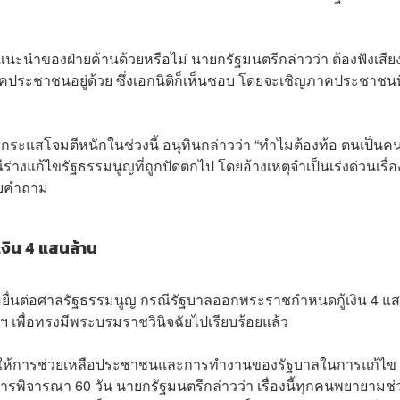
นะนำของฝ่ายค้านด้วยหรือไม่ นายกรัฐมนตรีกล่าวว่า ต้องฟังเสีย
ะชาชนอยู่ด้วย ซึ่งเอกนิติก็เห็นชอบ โดยจะเชิญภาคประชาชนที
มีกระแสโจมตีหนักในช่วงนี้ อนุทินกล่าวว่า “ทำไมต้องท้อ ตนเป็นค
ีร่างแก้ไขรัฐธรรมนูญที่ถูกปัดตกไป โดยอ้างเหตุจำเป็นเร่งด่วนเรื่อง
ตอบคำถาม
้เงิน 4 แสนล้าน
่อยื่นต่อศาลรัฐธรรมนูญ กรณีรัฐบาลออกพระราชกำหนดกู้เงิน 4 แ
้าฯ เพื่อทรงมีพระบรมราชวินิจฉัยไปเรียบร้อยแล้ว
ทำให้การช่วยเหลือประชาชนและการทำงานของรัฐบาลในการแก้ไข
รพิจารณา 60 วัน นายกรัฐมนตรีกล่าวว่า เรื่องนี้ทุกคนพยายามช่