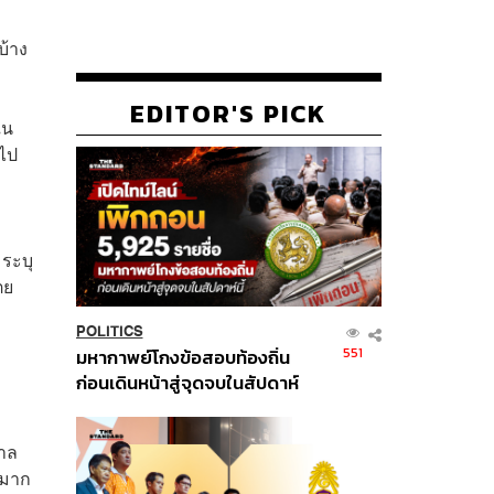
บ้าง
EDITOR'S PICK
ใน
ไป
มระบุ
ตย
POLITICS
551
มหากาพย์โกงข้อสอบท้องถิ่น
ก่อนเดินหน้าสู่จุดจบในสัปดาห์
นี้
บาล
ศมาก