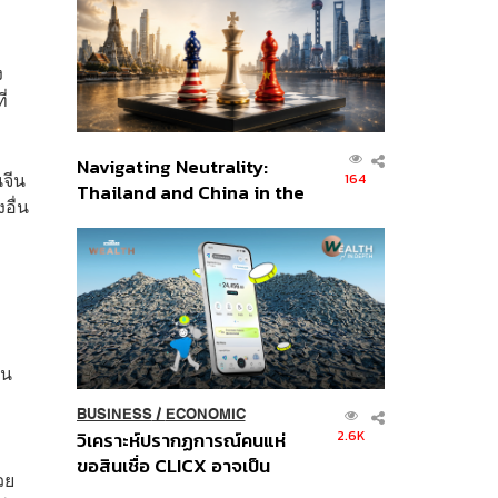
อินโดนีเซีย
ง
่
Navigating Neutrality:
นจีน
164
Thailand and China in the
อื่น
Age of a New Global
Order
สน
BUSINESS
/
ECONOMIC
2.6K
วิเคราะห์ปรากฏการณ์คนแห่
ขอสินเชื่อ CLICX อาจเป็น
วย
เพียงยอดภูเขาน้ำแข็ง ของ