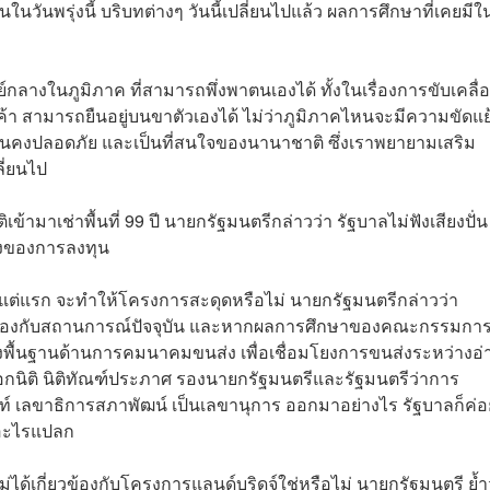
ึ้นในวันพรุ่งนี้ บริบทต่างๆ วันนี้เปลี่ยนไปแล้ว ผลการศึกษาที่เคยมีใ
ลางในภูมิภาค ที่สามารถพึ่งพาตนเองได้ ทั้งในเรื่องการขับเคลื่
า สามารถยืนอยู่บนขาตัวเองได้ ไม่ว่าภูมิภาคไหนจะมีความขัดแย
ั่นคงปลอดภัย และเป็นที่สนใจของนานาชาติ ซึ่งเราพยายามเสริม
ี่ยนไป
ข้ามาเช่าพื้นที่ 99 ปี นายกรัฐมนตรีกล่าวว่า รัฐบาลไม่ฟังเสียงปั่
ื่องของการลงทุน
ั้งแต่แรก จะทำให้โครงการสะดุดหรือไม่ นายกรัฐมนตรีกล่าวว่า
อดคล้องกับสถานการณ์ปัจจุบัน และหากผลการศึกษาของคณะกรรมกา
ื้นฐานด้านการคมนาคมขนส่ง เพื่อเชื่อมโยงการขนส่งระหว่างอ่
เอกนิติ นิติทัณฑ์ประภาศ รองนายกรัฐมนตรีและรัฐมนตรีว่าการ
์ เลขาธิการสภาพัฒน์ เป็นเลขานุการ ออกมาอย่างไร รัฐบาลก็ค่อ
มีอะไรแปลก
ม่ได้เกี่ยวข้องกับโครงการแลนด์บริดจ์ใช่หรือไม่ นายกรัฐมนตรี ย้ำ