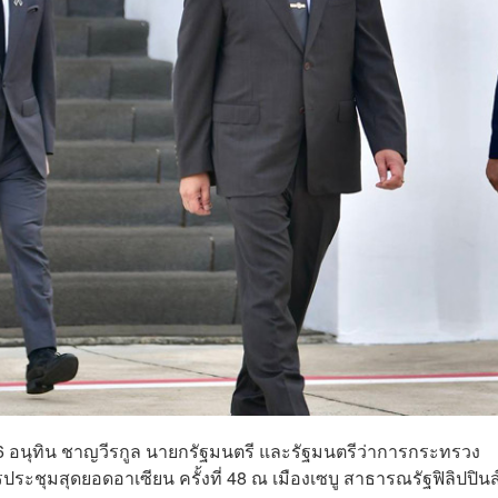
 6 อนุทิน ชาญวีรกูล นายกรัฐมนตรี และรัฐมนตรีว่าการกระทรวง
ชุมสุดยอดอาเซียน ครั้งที่ 48 ณ เมืองเซบู สาธารณรัฐฟิลิปปินส