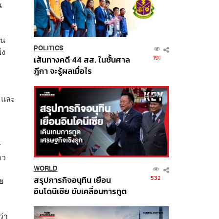
น
อน
POLITICS
้ง
191
เส้นทางคดี 44 สส. ในชั้นศาล
ฎีกา จะรู้ผลเมื่อไร
น และ
ร
าว
WORLD
532
สรุปภารกิจอนุทิน เยือน
ย
อินโดนีเซีย ขับเคลื่อนการทูต
เศรษฐกิจเชิงรุก ประกาศหุ้น
ส่วนยุทธศาสตร์ไทย –
ว่า