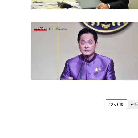
18 of 18
« F