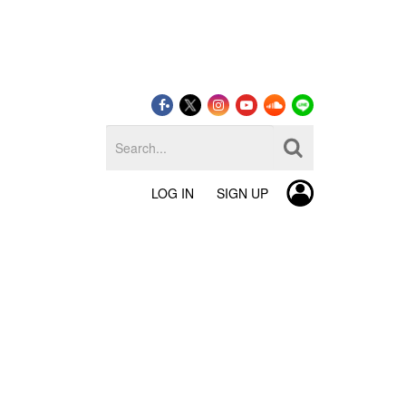
LOG IN
SIGN UP