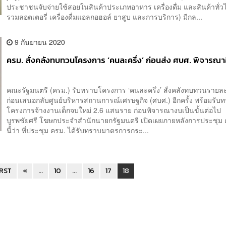
ประชาชนจับจ่ายใช้สอยในสินค้าประเภทอาหาร เครื่องดื่ม และสินค้าทั่วไ
รวมลอตเตอรี่ เครื่องดื่มแอลกอฮอล์ ยาสูบ และการบริการ) มีกล...
9 กันยายน 2020
ครม. สั่งคลังทบทวนโครงการ ‘คนละครึ่ง’ ก่อนส่ง ศบศ. พิจารณาอ
คณะรัฐมนตรี (ครม.) รับทราบโครงการ ‘คนละครึ่ง’ สั่งคลังทบทวนรายละ
ก่อนเสนอกลับศูนย์บริหารสถานการณ์เศรษฐกิจ (ศบศ.) อีกครั้ง พร้อมรับ
โครงการจ้างงานเด็กจบใหม่ 2.6 แสนราย ก่อนพิจารณางบเป็นขั้นต่อ
บูรพชัยศรี โฆษกประจำสำนักนายกรัฐมนตรี เปิดเผยภายหลังการประชุม 
นี้ว่า ที่ประชุม ครม. ได้รับทราบมาตรการกระ...
IRST
«
...
10
...
16
17
18