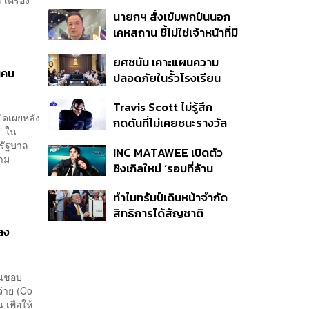
หมายทางทหาร ชี้ความเสีย
นายกฯ สั่งเข้มพกปืนนอก
หายไทยไม่อาจลบด้วย
เคหสถาน ชี้ไม่ใช่เจ้าหน้าที่มี
ข้อมูลบิดเบือน
โทษอุกฉกรรจ์ ปืนถูกขโมย
ยศชนัน เคาะแผนความ
ก่อเหตุ เจ้าของร่วมรับผิด
นคน
ปลอดภัยในรั้วโรงเรียน
90 วัน ส่งนักสุขภาพจิต
Travis Scott ไม่รู้สึก
ดูแล-คุมเข้มคัดกรองสิ่ง
ิดเผยหลัง
กดดันที่ไม่เคยชนะรางวัล
ผิดกฎหมาย
’ ใน
แกรมมี่ แม้มีชื่อเข้าชิงมา
รัฐบาล
INC MATAWEE เปิดตัว
แล้ว 10 ครั้ง
ตาม
ซิงเกิลใหม่ ‘รอบที่ล้าน
(Loop)’ ที่ได้ เน PERSES
ทำไมทรัมป์เดินหน้าจำกัด
มาแสดงในมิวสิกวิดีโอ
สิทธิการได้สัญชาติ
อเมริกันโดยกำเนิดอีกครั้ง
ลง
แม้ศาลสูงสุดเคยตัดสิน
คัดค้าน
็นชอบ
่าย (Co-
เพื่อให้