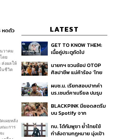
LATEST
4 หดตัว
GET TO KNOW THEM:
ธันวาคม
เนื้อคู่ประตูถัดไป
 โดย
 ส่งผลให้
นายกฯ ชวนช้อป OTOP
ในชีวิต
ศิลปาชีพ แม่ค้าร้อง ‘ไทย
ช่วยไทย พลัส’ สุดยอด
ผบช.น. เรียกสอบปากคำ
ถามมีต่อไหม นายกฯ ตอบ
นร.เซนต์คาเบรียล ปมรุม
‘เดี๋ยวจะพยายาม’
ทำร้ายเพื่อน-ใช้ปืนขู่ สั่ง
BLACKPINK มียอดสตรีม
ดำเนินคดีแล้ว
บน Spotify จาก
ประเทศไทยสูงถึง 536 ล้าน
ิดเผยหลัง
ทบ. โต้กัมพูชา ย้ำไทยใช้
ักษณะการ
ครั้ง ตลอด 10 ปีที่ผ่านมา
ยจะ
กำลังตามกฎหมาย มุ่งเป้า
เครื่อง