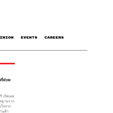
INION
EVENTS
CAREERS
ี่ช่วย
ี เปิดเผย
กิจฐานราก
สนใจจาก
านค้า