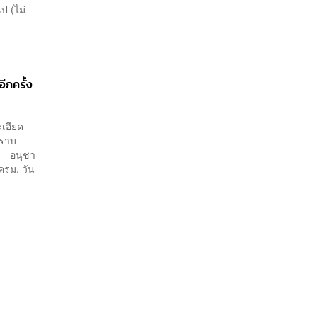
ป (ไม่
ีกครั้ง
เอียด
ทราบ
ไป อนุชา
ครม. วัน