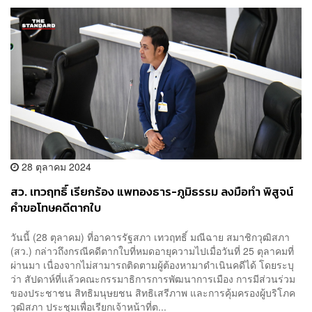
28 ตุลาคม 2024
สว. เทวฤทธิ์ เรียกร้อง แพทองธาร-ภูมิธรรม ลงมือทำ พิสูจน์
คำขอโทษคดีตากใบ
วันนี้ (28 ตุลาคม) ที่อาคารรัฐสภา เทวฤทธิ์ มณีฉาย สมาชิกวุฒิสภา
(สว.) กล่าวถึงกรณีคดีตากใบที่หมดอายุความไปเมื่อวันที่ 25 ตุลาคมที่
ผ่านมา เนื่องจากไม่สามารถติดตามผู้ต้องหามาดำเนินคดีได้ โดยระบุ
ว่า สัปดาห์ที่แล้วคณะกรรมาธิการการพัฒนาการเมือง การมีส่วนร่วม
ของประชาชน สิทธิมนุษยชน สิทธิเสรีภาพ และการคุ้มครองผู้บริโภค
วุฒิสภา ประชุมเพื่อเรียกเจ้าหน้าที่ต...