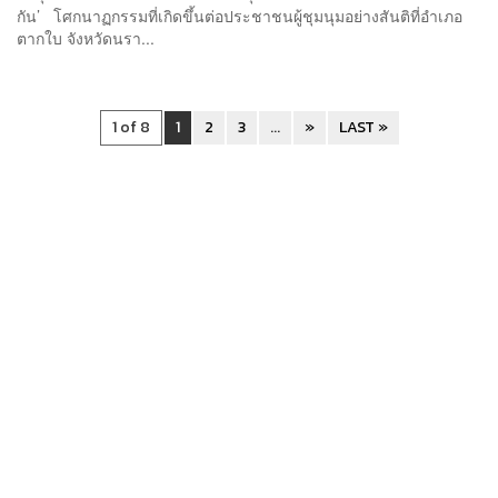
กัน’ โศกนาฏกรรมที่เกิดขึ้นต่อประชาชนผู้ชุมนุมอย่างสันติที่อำเภอ
ตากใบ จังหวัดนรา...
1 of 8
1
2
3
...
»
LAST »