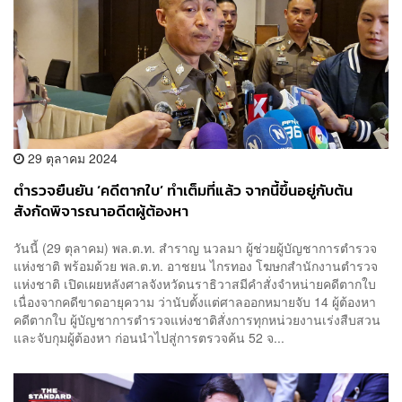
29 ตุลาคม 2024
ตำรวจยืนยัน ‘คดีตากใบ’ ทำเต็มที่แล้ว จากนี้ขึ้นอยู่กับต้น
สังกัดพิจารณาอดีตผู้ต้องหา
วันนี้ (29 ตุลาคม) พล.ต.ท. สำราญ นวลมา ผู้ช่วยผู้บัญชาการตำรวจ
แห่งชาติ พร้อมด้วย พล.ต.ท. อาชยน ไกรทอง โฆษกสำนักงานตำรวจ
แห่งชาติ เปิดเผยหลังศาลจังหวัดนราธิวาสมีคำสั่งจำหน่ายคดีตากใบ
เนื่องจากคดีขาดอายุความ ว่านับตั้งแต่ศาลออกหมายจับ 14 ผู้ต้องหา
คดีตากใบ ผู้บัญชาการตำรวจแห่งชาติสั่งการทุกหน่วยงานเร่งสืบสวน
และจับกุมผู้ต้องหา ก่อนนำไปสู่การตรวจค้น 52 จ...