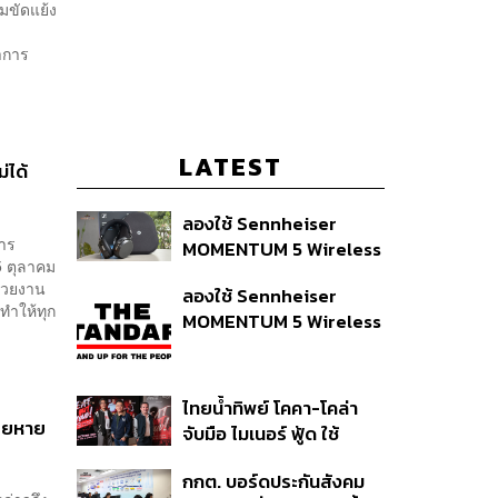
มขัดแย้ง
าการ
LATEST
่ได้
ลองใช้ Sennheiser
การ
MOMENTUM 5 Wireless
5 ตุลาคม
หูฟัง 14,990 บาท ที่ให้ผู้ใช้
น่วยงาน
ลองใช้ Sennheiser
ถอดเปลี่ยนแบตเองได้
ทำให้ทุก
MOMENTUM 5 Wireless
ก่อนกฎ EU บังคับปีหน้า
หูฟัง 14,990 บาท ที่ให้ผู้ใช้
ถอดเปลี่ยนแบตเองได้
ก่อนกฎ EU บังคับปีหน้า
ไทยน้ำทิพย์ โคคา-โคล่า
สียหาย
จับมือ ไมเนอร์ ฟู้ด ใช้
คอนเสิร์ตแทนส่วนลด เดิม
กกต. บอร์ดประกันสังคม
พัน Music Marketing ใน