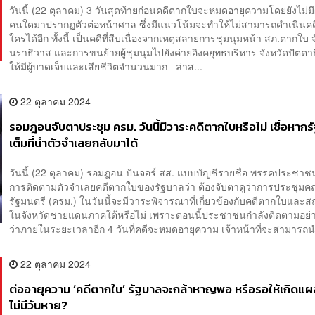
วันนี้ (22 ตุลาคม) 3 วันสุดท้ายก่อนคดีตากใบจะหมดอายุความโดยยังไม่มีผ
คนใดมาปรากฏตัวต่อหน้าศาล ซึ่งมีแนวโน้มจะทำให้ไม่สามารถดำเนินคด
ใครได้อีก ทั้งนี้ เป็นคดีที่สืบเนื่องจากเหตุสลายการชุมนุมหน้า สภ.ตากใบ 
นราธิวาส และการขนย้ายผู้ชุมนุมไปยังค่ายอิงคยุทธบริหาร จังหวัดปัตตาน
ให้มีผู้บาดเจ็บและเสียชีวิตจำนวนมาก ล่าส...
22 ตุลาคม 2024
รอมฎอนจับตาประชุม ครม. วันนี้มีวาระคดีตากใบหรือไม่ เชื่อหาก
เต็มที่นำตัวจำเลยกลับมาได้
วันนี้ (22 ตุลาคม) รอมฎอน ปันจอร์ สส. แบบบัญชีรายชื่อ พรรคประชาชน
การติดตามตัวจำเลยคดีตากใบของรัฐบาลว่า ต้องจับตาดูว่าการประชุม
รัฐมนตรี (ครม.) ในวันนี้จะมีวาระพิจารณาที่เกี่ยวข้องกับคดีตากใบและ
ในจังหวัดชายแดนภาคใต้หรือไม่ เพราะตอนนี้ประชาชนกำลังติดตามอย่า
ว่าภายในระยะเวลาอีก 4 วันที่คดีจะหมดอายุความ เจ้าหน้าที่จะสามารถน
22 ตุลาคม 2024
ต่ออายุความ ‘คดีตากใบ’ รัฐบาลจะกล้าหาญพอ หรือรอให้เกิดแผลเ
ไม่มีวันหาย?