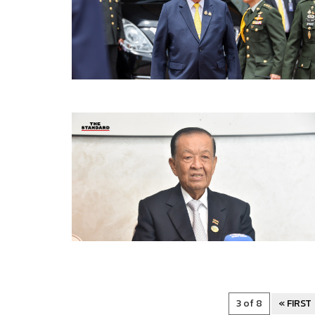
3 of 8
« FIRST