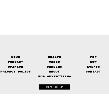
News
Wealth
Pop
Podcast
Video
Now
Opinion
Careers
Events
Privacy Policy
About
Contact
FOR ADVERTISING
MEMBERSHIP