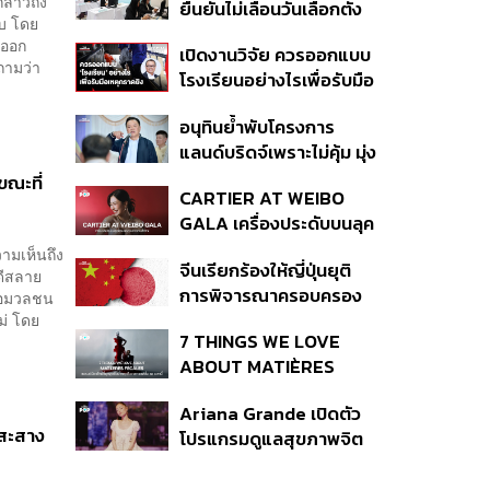
ล่าวถึง
ยืนยันไม่เลื่อนวันเลือกตั้ง
ปีที่ธุรกิจร้านอาหารโต
บ โดย
และปรับบางกระบวนการ
ทรงตัวที่ 3.2%
ะออก
เปิดงานวิจัย ควรออกแบบ
ตามคำสั่งทุเลาของศาล
ถามว่า
โรงเรียนอย่างไรเพื่อรับมือ
เหตุกราดยิง
อนุทินย้ำพับโครงการ
แลนด์บริดจ์เพราะไม่คุ้ม มุ่ง
พัฒนา Missing Link
ขณะที่
CARTIER AT WEIBO
รองรับอ่าวไทย-อันดามัน
GALA เครื่องประดับบนลุค
พรมแดงของแขกคน
วามเห็นถึง
จีนเรียกร้องให้ญี่ปุ่นยุติ
สำคัญ
ดีสลาย
การพิจารณาครอบครอง
ื่อมวลชน
อาวุธนิวเคลียร์
ม่ โดย
7 THINGS WE LOVE
ABOUT MATIÈRES
FÉCALES
Ariana Grande เปิดตัว
 สะสาง
โปรแกรมดูแลสุขภาพจิต
สำหรับคนในอุตสาหกรรม
ดนตรี