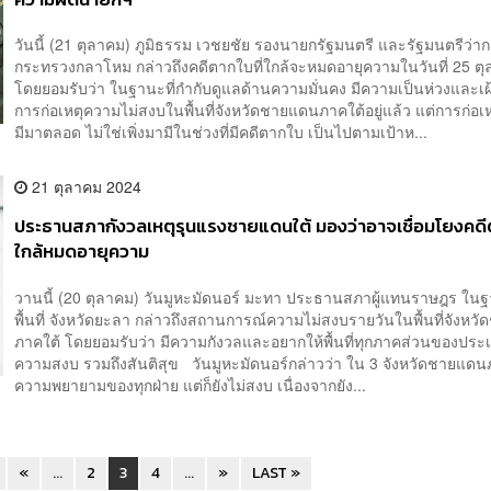
วันนี้ (21 ตุลาคม) ภูมิธรรม เวชยชัย รองนายกรัฐมนตรี และรัฐมนตรีว่า
กระทรวงกลาโหม กล่าวถึงคดีตากใบที่ใกล้จะหมดอายุความในวันที่ 25 ตุล
โดยยอมรับว่า ในฐานะที่กำกับดูแลด้านความมั่นคง มีความเป็นห่วงและเฝ
การก่อเหตุความไม่สงบในพื้นที่จังหวัดชายแดนภาคใต้อยู่แล้ว แต่การก่อเหต
มีมาตลอด ไม่ใช่เพิ่งมามีในช่วงที่มีคดีตากใบ เป็นไปตามเป้าห...
21 ตุลาคม 2024
ประธานสภากังวลเหตุรุนแรงชายแดนใต้ มองว่าอาจเชื่อมโยงคดีต
ใกล้หมดอายุความ
วานนี้ (20 ตุลาคม) วันมูหะมัดนอร์ มะทา ประธานสภาผู้แทนราษฎร ใ
พื้นที่ จังหวัดยะลา กล่าวถึงสถานการณ์ความไม่สงบรายวันในพื้นที่จังห
ภาคใต้ โดยยอมรับว่า มีความกังวลและอยากให้พื้นที่ทุกภาคส่วนของประ
ความสงบ รวมถึงสันติสุข วันมูหะมัดนอร์กล่าวว่า ใน 3 จังหวัดชายแดนภ
ความพยายามของทุกฝ่าย แต่ก็ยังไม่สงบ เนื่องจากยัง...
«
...
2
3
4
...
»
LAST »