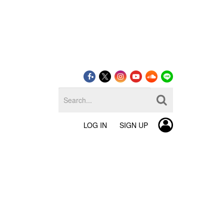
LOG IN
SIGN UP