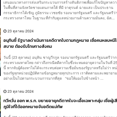
เสนอแนวทางการส่งเสริมกระบวนการสร้างสันติภาพเพื่อแก้ไขปัญหาควา
ในพื้นที่สามจังหวัดชายแดนภาคใต้ ที่มี จาตุรนต์ ฉายแสง เป็นประธาน
กรรมาธิการได้เชิญ ภูมิธรรม เวชยชัย รองนายกรัฐมนตรี และรัฐมนตรีว่
กระทรวงกลาโหม ในฐานะที่กำกับดูแลหน่วยงานด้านความมั่นคง, ฉัต...
23 ตุลาคม 2024
อนุทินชี้ รัฐบาลดำเนินการคดีตากใบตามกฎหมาย เชื่อคนหลบหนีไม
สบาย ต้องรับโทษทางสังคม
วันนี้ (23 ตุลาคม) อนุทิน ชาญวีรกูล รองนายกรัฐมนตรี และรัฐมนตรีว่า
กระทรวงมหาดไทย กล่าวถึงกรณีคดีตากใบซึ่งจะหมดอายุความในวันที่ 2
นี้ หากจับผู้ต้องหาไม่ได้จะกระทบต่อความเชื่อมั่นของรัฐบาลหรือไม่ว่า ห
ของรัฐทุกหน่วยปฏิบัติตามข้อกฎหมายทุกประการ เราติดตามและพยายาม
อย่างเป็นไปตามกระบวนการมากที่สุด “ขอให้มองไปข้างหน้า ...
23 ตุลาคม 2024
ทวีหวั่น ออก พ.ร.ก. ขยายอายุคดีตากใบจะเอื้อเฉพาะกลุ่ม เชื่อผู้เ
ภูมิใจที่ได้ออกหมายจับอดีตแม่ทัพ