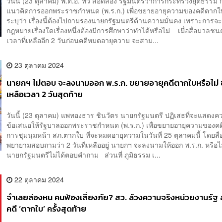
วันนี้ (23 ตุลาคม) พ.ต.อ. ทวี สอดส่อง รัฐมนตรีว่าการกระทรวงยุติธรรม ก
แนวคิดการออกพระราชกำหนด (พ.ร.ก.) เพื่อขยายอายุความของคดีตากใ
ระบุว่า เรื่องนี้ต้องไปถามรองนายกรัฐมนตรีด้านความมั่นคง เพราะการจ
กฎหมายเรื่องใดเรื่องหนึ่งต้องมีการศึกษาว่าทำได้หรือไม่ เมื่อสื่อมวลชน
เวลาที่เหลืออีก 2 วันก่อนคดีหมดอายุความ จะสาม...
23 ตุลาคม 2024
นายกฯ ไม่ตอบ จะลงนามออก พ.ร.ก. ขยายอายุคดีตากใบหรือไม่ 
เหลือเวลา 2 วันสุดท้าย
วันนี้ (23 ตุลาคม) แพทองธาร​ ชินวัตร​ นายกรัฐมนตรี ปฏิเสธที่จะแสดงค
ข้อเสนอให้รัฐบาลออกพระราชกำหนด (พ.ร.ก.​) เพื่อขยายอายุความของค
การชุมนุมหน้า สภ.ตากใบ​ ที่จะหมดอายุความในวันที่ 25 ตุลาคมนี้​ โดยส
พยายามสอบถามว่า 2 วันที่เหลืออยู่ นายกฯ จะลงนามให้ออก พ.ร.ก. หรือไ
นายกรัฐมนตรีไม่ได้ตอบคำถาม ส่วนที่ ภูมิธรรม เ...
22 ตุลาคม 2024
จำเลยล่องหน คนฟ้องเสี่ยงภัย? สว. ล้วงความจริงหน่วยงานรัฐ
คดี ‘ตากใบ’ ครั้งสุดท้าย