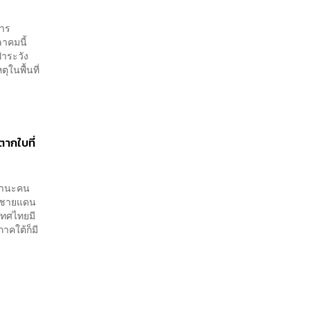
การ
าคมนี้
้าระวัง
ุในพื้นที่
ากใบที่
นฐานะคน
วัดชายแดน
เทศไทยมี
าคใต้ก็มี