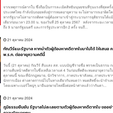
จากเหตุการณ์ตากใบ ซึ่งถือเป็นการละเมิดสิทธิมนุษยชนที่รุนแรงที่สุดครั้
ประเทศไทย กำลังนับถอยหลังสู่การหมดอายุความ จะไม่สามารถเอาผิดใคร
หากรัฐบาลไม่สามารถติดตามผู้ต้องหามาเข้าสู่กระบวนการยุติธรรมได้แม
เดียวก่อนเวลา 23.00 น. ของวันที่ 25 ตุลาคม 2567 หลังจากระยะเวล
ถึง 9 นายกรัฐมนตรี และการรัฐประหารอีก 2 ครั้ง จนถึ...
21 ตุลาคม 2024
กัณวีร์แนะรัฐบาล หากนำตัวผู้ต้องหาคดีตากใบมาไม่ได้ ให้เสนอ 
พ.ร.ก. ต่ออายุความคดีนี้
วันนี้ (21 ตุลาคม) กัณวีร์ สืบแสง สส. แบบบัญชีรายชื่อ พรรคเป็นธรรม กล
ความคืบหน้าคดีตากใบซึ่งเหลือเวลาแค่ 4 วันก่อนที่คดีจะหมดอายุความในว
ตุลาคมนี้ ขณะที่นักกฎหมาย, นักวิชาการ, ภาคประชาสังคม, ภาคประช
นักการเมือง ต่างคาดการณ์ไปในทางเดียวกันหมดว่า หมดสิทธิ์จะนำจำเล
โดยเฉพาะเบอร์ใหญ่ๆ มายืนอกผายไหล่ผึ่งต่อหน้าศาลแล้วว่ากันตา...
21 ตุลาคม 2024
ภูมิธรรมยืนยัน รัฐบาลไม่ละเลยตามตัวผู้ต้องหาคดีตากใบ ขออย่
ความผิดนายกฯ