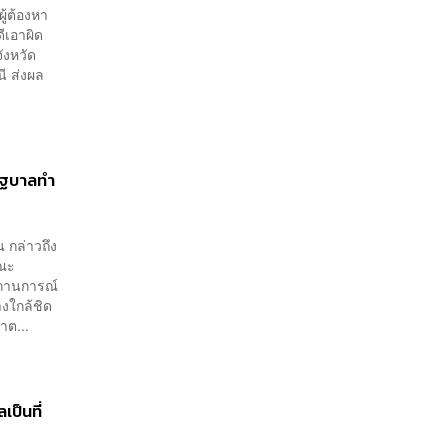
ู้ต้องหา
ีเอาผิด
จังหวัด
ี ส่งผล
รัฐบาลทำ
 กล่าวถึง
คณะ
สถานการณ์
งใกล้ชิด
ำต...
ป็นที่