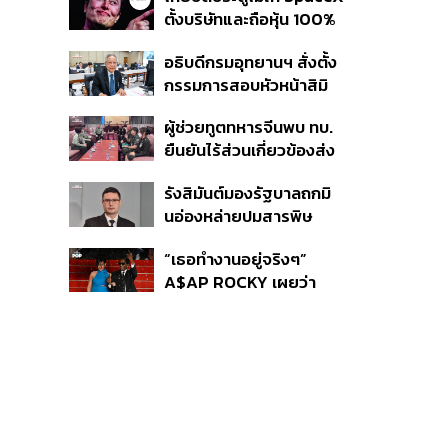
สาวทีมชาติไทย 15 ส.ค.นี้
ตั้งบริษัทและถือหุ้น 100%
ในไทย ชี้ดาวเทียมวงโคจร
อธิบดีกรมอุทยานฯ สั่งตั้ง
ต่ำเป็นเรื่องอธิปไตย ไม่
กรรมการสอบหัวหน้าสิมิ
ยอมแลกในโต๊ะเจรจาการ
ลัน ปมปล่อย ‘วีระ’ เข้าพัก
ค้า
ผู้ช่วยทูตทหารจีนพบ ทบ.
แรม ทั้งที่ประกาศห้ามค้าง
ยืนยันไร้ส่วนเกี่ยวข้องส่ง
คืนตั้งแต่ปี 61
อาวุธให้กัมพูชาใช้รบ
รังสิมันต์มองรัฐบาลถกมิ
ชายแดน ย้ำจริงใจต่อไทย
นอ่องหล่ายปมสารพิษ
หวังเห็นทางออกสันติวิธี
แม่น้ำกกไม่เกิดประโยชน์
“เธอทำงานอยู่จริงๆ”
ปัญหาแท้จริงคือกองกำลัง
A$AP ROCKY เผยว่า
ว้า
Rihanna กำลังอยู่ในสตูดิ
โอเพื่อทำเพลงใหม่