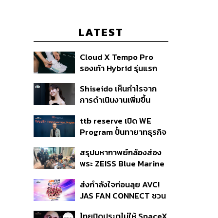
LATEST
Cloud X Tempo Pro
รองเท้า Hybrid รุ่นแรก
ของ On
Shiseido เห็นกำไรจาก
การดำเนินงานเพิ่มขึ้น
90.1% ในช่วงครึ่งแรกของ
ttb reserve เปิด WE
ปี 2026
Program ปั้นทายาทธุรกิจ
รุ่นสองสานต่อความมั่งคั่ง
สรุปมหากาพย์กล้องส่อง
ตั้งเป้าขยายฐานลูกค้าแตะ
พระ ZEISS Blue Marine
11,000 ราย ดัน AUM
จากสัญญาผลิต 8.3 ล้าน
เติบโต 10% ต่อปีในอีก 3-5
ส่งกำลังใจก่อนลุย AVC!
สู่ข้อพิพาท ‘มาเวลล์ฯ’
ปีข้างหน้า
JAS FAN CONNECT ชวน
ฟ้อง ‘โทน บางแค’ ผิดนัด
แฟนลูกยางใกล้ชิดนักตบ
จ่ายหนี้-แอบระบุแบรนด์
ไทยปิดประตูไม่ให้ SpaceX