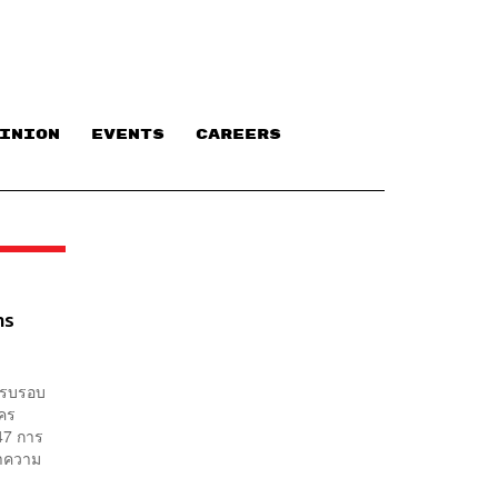
INION
EVENTS
CAREERS
าร
กครบรอบ
หานคร
547 การ
ษาความ