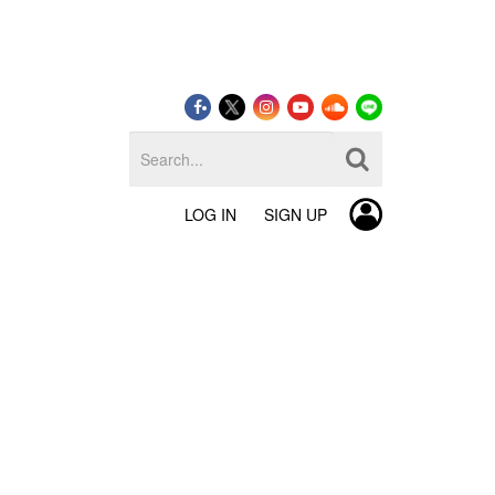
LOG IN
SIGN UP