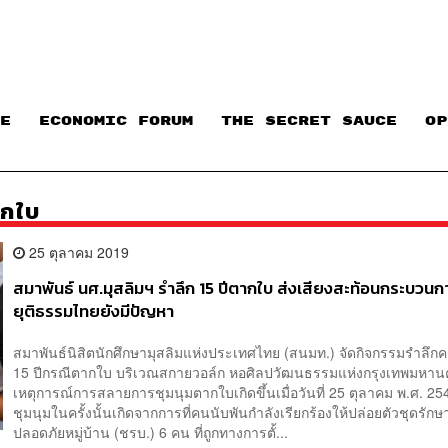
E
ECONOMIC FORUM
THE SECRET SAUCE​
OP
ากใบ
25 ตุลาคม 2019
สมาพันธ์ นศ.มุสลิมฯ รำลึก 15 ปีตากใบ ส่งเสียงสะท้อนกระบวนก
ยุติธรรมไทยยังมีปัญหา
สมาพันธ์นิสิตนักศึกษามุสลิมแห่งประเทศไทย (สนมท.) จัดกิจกรรมรำลึ
15 ปีกรณีตากใบ บริเวณสกายวอล์ก หอศิลปวัฒนธรรมแห่งกรุงเทพม
เหตุการณ์การสลายการชุมนุมตากใบเกิดขึ้นเมื่อวันที่ 25 ตุลาคม พ.ศ. 2
ชุมนุมในครั้งนั้นเกิดจากการที่คนนับพันกำลังเรียกร้องให้ปล่อยตัวชุดรัก
ปลอดภัยหมู่บ้าน (ชรบ.) 6 คน ที่ถูกทางการตั้...