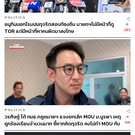
157
POLITICS
อนุทินบอกโรมปมทุจริตสอบท้องถิ่น นายกฯไม่มีหน้าที่ดู
ABOUT THE AUTHOR
283
TOR แต่มีหน้าที่หาคนผิดมาลงโทษ
THE STANDARD TEAM
กองบรรณาธิการ THE STANDARD
ABOUT THE PHOTOGRAPHER
ศวิตา พูลเสถียร
ช่างภาพข่าว ประจำสำนักข่าว THE
STANDARD
POLITICS
วรศิษฎ์ โต้ กมธ.กฎหมายฯ แจงยกเลิก MOU ม.บูรพา เหตุ
106
ถูกร้องเรียนจำนวนมาก ชี้หากคิดทุจริต คงไม่ทำ MOU กับ
5 หน่วยงาน