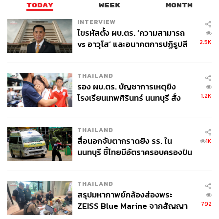
TODAY
WEEK
MONTH
INTERVIEW
ไขรหัสตั้ง ผบ.ตร. ‘ความสามารถ
2.5K
vs อาวุโส’ และอนาคตการปฏิรูปสี
กากี กับ พล.ต.อ. เอก อังสนานนท์
THAILAND
รอง ผบ.ตร. บัญชาการเหตุยิง
1.2K
โรงเรียนเทพศิรินทร์ นนทบุรี สั่ง
ค้นหา 2 รอบยืนยันไร้คนติดค้าง พบ
ศพปู่-ย่าที่บ้านพักผู้ก่อเหตุ
THAILAND
สื่อนอกจับตากราดยิง รร. ใน
1K
นนทบุรี ชี้ไทยมีอัตราครอบครองปืน
สูงในระดับต้นของภูมิภาค
THAILAND
สรุปมหากาพย์กล้องส่องพระ
792
ZEISS Blue Marine จากสัญญา
ผลิต 8.3 ล้าน สู่ข้อพิพาท ‘มา