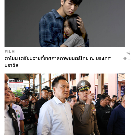
FILM
ตาโขน เตรียมฉายที่เทศกาลภาพยนตร์ไทย ณ ประเทศ
...
บราซิล