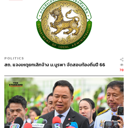
เมื่อถามว่าหลังจากคดีหมดอายุความแล้ว มีโอกาสที่จะนำตัว
อดีตผู้ต้องหาในคดีมาให้ปากคำเพื่อรื้อฟื้นความจริงหรือไม่
รังสิมันต์กล่าวว่า เรื่องนี้ต้องคุยกัน แต่ข้อเท็จจริงหลายอย่างก็
ไม่ใช่ว่าจะหาไม่ได้เลย เพราะมีรายงานที่มีความน่าเชื่อถือ
ซึ่งจัดทำโดยคณะทำงานหลายส่วน รวมถึงส่วนที่ทักษิณเป็นผู้
ตั้งขึ้นมาด้วยซ้ำ ดังนั้นในเรื่องของความจริงก็ส่วนหนึ่ง แต่
สุดท้ายจะไปไกลถึงการหาตัวผู้รับผิดชอบหรือไม่ ส่วนตัวมอง
ว่าการใช้กลไกศาลเป็นช่องทางที่ดีที่สุดเพราะมีการเสาะ
หาความจริงและตัดสิน แต่เมื่อทำอย่างนั้นไม่ได้ก็ต้องรอดูว่า
POLITICS
มีมาตรการอื่นๆ ที่ดีกว่าที่ผ่านมาหรือไม่
สถ. แจงเหตุยกเลิกจ้าง ม.บูรพา จัดสอบท้องถิ่นปี 66
78
TAGS:
เหตุการณ์การสลายการชุมนุมตากใบ
ตากใบ
พรรคประชาชน
รังสิมันต์ โรม