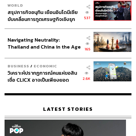
WORLD
สรุปภารกิจอนุทิน เยือนอินโดนีเซีย
537
ขับเคลื่อนการทูตเศรษฐกิจเชิงรุก
ประกาศหุ้นส่วนยุทธศาสตร์ไทย –
อินโดนีเซีย
Navigating Neutrality:
Thailand and China in the Age
165
of a New Global Order
BUSINESS
/
ECONOMIC
วิเคราะห์ปรากฏการณ์คนแห่ขอสิน
2.6K
เชื่อ CLICX อาจเป็นเพียงยอด
ภูเขาน้ำแข็ง ของปัญหาหนี้ครัว
เรือนไทยที่ถูกซุกไว้
LATEST STORIES