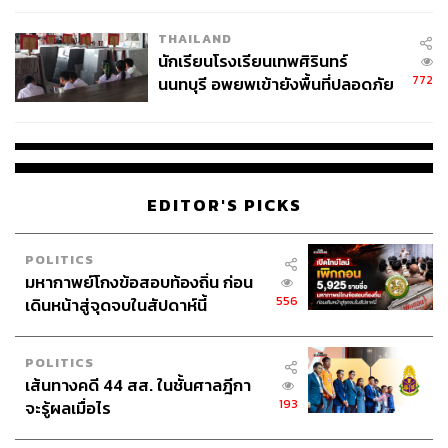
เวลล์ฯ’ ฟ้อง ‘โทน บางแค’ ผิดนัด
THAILAND
จ่ายหนี้-แอบระบุแบรนด์
นักเรียนโรงเรียนเทพศิรินทร์
772
นนทบุรี อพยพเข้ายังพื้นที่ปลอดภัย
ชั่วคราว หลังเหตุใช้อาวุธปืนภายใน
โรงเรียนคลี่คลาย
EDITOR'S PICKS
POLITICS
มหากาพย์โกงข้อสอบท้องถิ่น ก่อน
556
เดินหน้าสู่จุดจบในสัปดาห์นี้
POLITICS
เส้นทางคดี 44 สส. ในชั้นศาลฎีกา
193
จะรู้ผลเมื่อไร