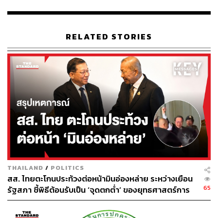
“คำขอโทษ ถ้าขอโทษอย่างทันท่วงทีน้ำหนักจะเยอะ แต่พอ
ช้าไปน้ำหนักของคำขอโทษก็หายไป และนี่เป็นผลลัพธ์ที่
RELATED STORIES
ทักษิณ อดีตนายกฯ ทำไว้จนมาถึงรัฐบาลนี้ และสิ่งที่คนอยาก
เห็นไม่ใช่แค่คำขอโทษอย่างเดียว แต่คือการกระทำที่แสดง
ถึงความจริงใจซึ่งแทบไม่มี ผมมองว่าสิ่งที่ผิดพลาดของ
รัฐบาลนี้คือการปล่อยให้คุณภูมิธรรมออกมาพูดหลายอย่างที่
ทำให้สถานการณ์แย่ลง นายกฯ ควรมอบหมายงานที่เหมาะ
สมเพราะคุณภูมิธรรมพิสูจน์แล้วว่าท่านไม่มีคุณสมบัติที่
เหมาะสมจะมาจัดการเรื่องละเอียดอ่อนอย่างเรื่องความ
มั่นคง” รังสิมันต์กล่าว
รังสิมันต์ยังมองว่า หลังจากกรณีปลัดอำเภอคนนี้ก็ยังมีกรณี
อื่นๆ ตามมาอีก ความเชื่อมั่นของประชาชนต่อรัฐบาลก็จะยิ่ง
THAILAND
/
POLITICS
น้อยลง คำถามสำคัญคือจะต้องติดลบอีกขนาดไหน เมื่อไร
สส. ไทยตะโกนประท้วงต่อหน้ามินอ่องหล่าย ระหว่างเยือน
เราจะถึงจุดสูงสุดของจุดต่ำสุด พร้อมย้ำว่าความเชื่อมั่นของ
65
รัฐสภา ชี้พิธีต้อนรับเป็น ‘จุดตกต่ำ’ ของยุทธศาสตร์การ
รัฐบาลตอนนี้ดิ่งเหว
ทูตไทย