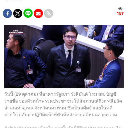
157
วันนี้ (29 ตุลาคม) ที่อาคารรัฐสภา รังสิมันต์ โรม สส. บัญชี
รายชื่อ รองหัวหน้าพรรคประชาชน ให้สัมภาษณ์ถึงกรณีปลัด
อำเภอท่าอุเทน จังหวัดนครพนม ซึ่งเป็นอดีตจำเลยในคดี
ตากใบ กลับมาปฏิบัติหน้าที่ทันทีหลังจากคดีหมดอายุความ