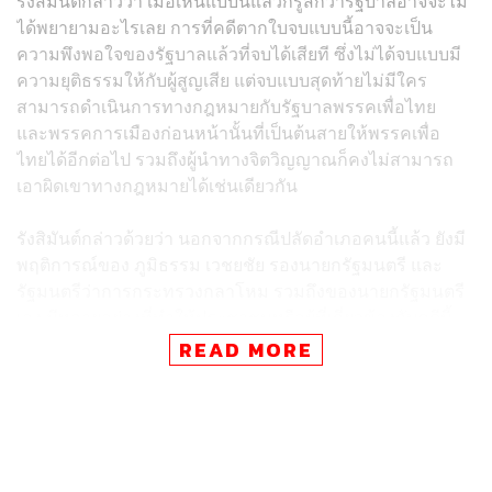
รังสิมันต์กล่าวว่า เมื่อเห็นแบบนี้แล้วก็รู้สึกว่ารัฐบาลอาจจะไม่
ได้พยายามอะไรเลย การที่คดีตากใบจบแบบนี้อาจจะเป็น
ความพึงพอใจของรัฐบาลแล้วที่จบได้เสียที ซึ่งไม่ได้จบแบบมี
ความยุติธรรมให้กับผู้สูญเสีย แต่จบแบบสุดท้ายไม่มีใคร
สามารถดำเนินการทางกฎหมายกับรัฐบาลพรรคเพื่อไทย
และพรรคการเมืองก่อนหน้านั้นที่เป็นต้นสายให้พรรคเพื่อ
ไทยได้อีกต่อไป รวมถึงผู้นำทางจิตวิญญาณก็คงไม่สามารถ
เอาผิดเขาทางกฎหมายได้เช่นเดียวกัน
รังสิมันต์กล่าวด้วยว่า นอกจากกรณีปลัดอำเภอคนนี้แล้ว ยังมี
พฤติการณ์ของ ภูมิธรรม เวชยชัย รองนายกรัฐมนตรี และ
รัฐมนตรีว่าการกระทรวงกลาโหม รวมถึงของนายกรัฐมนตรี
เอง มีหลายอย่างที่ทำให้ประชาชนหรือผู้ที่เกี่ยวข้องกับคดีนี้
โดยตรงไม่สามารถเชื่อว่ารัฐบาลมีความตั้งใจ และเพียร
READ MORE
พยายามอย่างเต็มที่ในการคลี่คลายปมนี้ ซึ่งเรื่องนี้อาจกลาย
เป็นวิกฤตอีกครั้งหนึ่งในจังหวัดชายแดนภาคใต้ ไม่น่าเกิดขึ้น
เลยจริงๆ คิดว่าเป็นความน่าเสียดายและเป็นความผิดพลาด
อย่างไม่น่าให้อภัย ที่คดีตากใบจบลงอย่างที่เราไม่สามารถนำ
ผู้ที่เกี่ยวข้องกับการสูญเสียชีวิตจำนวนมากมาดำเนินการได้