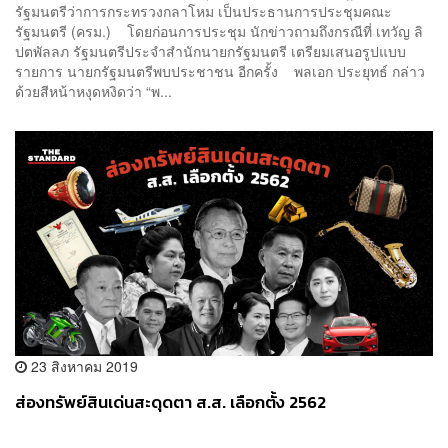
รัฐมนตรีว่าการกระทรวงกลาโหม เป็นประธานการประชุมคณะ
รัฐมนตรี (ครม.) โดยก่อนการประชุม นักข่าวถามถึงกรณีที่ เทวัญ ลิ
ปตพัลลภ รัฐมนตรีประจำสำนักนายกรัฐมนตรี เตรียมเสนอรูปแบบ
รายการ นายกรัฐมนตรีพบประชาชน อีกครั้ง พลเอก ประยุทธ์ กล่าว
ด้วยสีหน้าหงุดหงิดว่า “พ...
23 สิงหาคม 2019
ส่องทรัพย์สินเด่นสะดุดตา ส.ส. เลือกตั้ง 2562