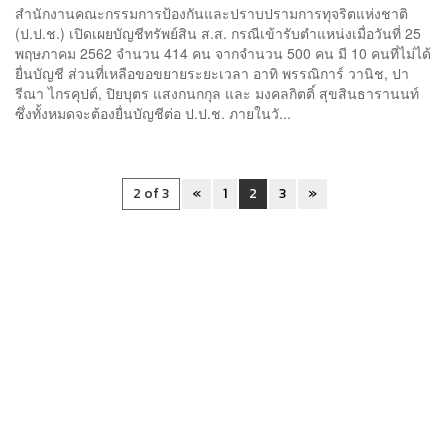
สำนักงานคณะกรรมการป้องกันและปราบปรามการทุจริตแห่งชาติ
(ป.ป.ช.) เปิดเผยบัญชีทรัพย์สิน ส.ส. กรณีเข้ารับตำแหน่งเมื่อวันที่ 25
พฤษภาคม 2562 จำนวน 414 คน จากจำนวน 500 คน มี 10 คนที่ไม่ได้
ยื่นบัญชี ส่วนที่เหลือขอขยายระยะเวลา อาทิ พรรณิการ์ วานิช, ปา
รีณา ไกรคุปต์, ปิยบุตร แสงกนกกุล และ มงคลกิตติ์ สุขสินธารานนท์
ซึ่งทั้งหมดจะต้องยื่นบัญชีต่อ ป.ป.ช. ภายในวั...
2 of 3
«
1
2
3
»