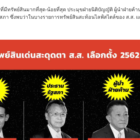
รัพย์สินมากที่สุด-น้อยที่สุด ประมุขฝ่ายนิติบัญญัติ ผู้นำฝ่ายค้า
า ซึ่งพบว่าในบางรายการทรัพย์สินสะท้อนไลฟ์สไตล์ของ ส.ส. แ