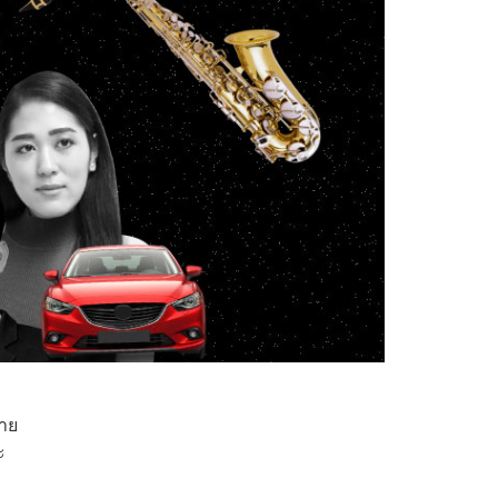
ยาย
ะ