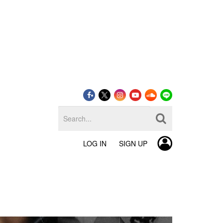
LOG IN
SIGN UP