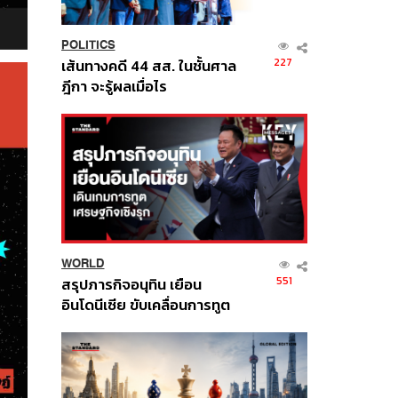
POLITICS
227
เส้นทางคดี 44 สส. ในชั้นศาล
ฎีกา จะรู้ผลเมื่อไร
WORLD
551
สรุปภารกิจอนุทิน เยือน
อินโดนีเซีย ขับเคลื่อนการทูต
เศรษฐกิจเชิงรุก ประกาศหุ้น
ส่วนยุทธศาสตร์ไทย –
อินโดนีเซีย