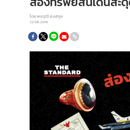
ส่องทรัพย์สินเด่นสะดุ
โดย
พลวุฒิ สงสกุล
23.08.2019