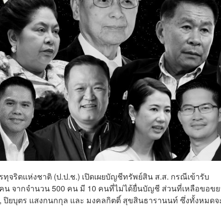
แห่งชาติ (ป.ป.ช.) เปิดเผยบัญชีทรัพย์สิน ส.ส. กรณีเข้ารับ
น จากจำนวน 500 คน มี 10 คนที่ไม่ได้ยื่นบัญชี ส่วนที่เหลือขอข
 ปิยบุตร แสงกนกกุล และ มงคลกิตติ์ สุขสินธารานนท์ ซึ่งทั้งหมดจ