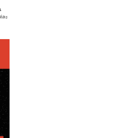
น
ต่ละ