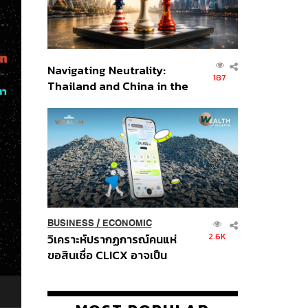
Navigating Neutrality:
187
Thailand and China in the
Age of a New Global
Order
BUSINESS
/
ECONOMIC
2.6K
วิเคราะห์ปรากฏการณ์คนแห่
ขอสินเชื่อ CLICX อาจเป็น
เพียงยอดภูเขาน้ำแข็ง ของ
ปัญหาหนี้ครัวเรือนไทยที่ถูกซุก
ไว้