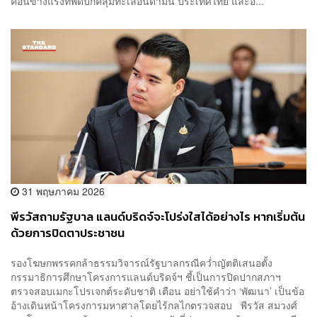
ค่อนข้างแรงที่พัดปกคลุมทะเลอันดามัน ประเทศไทย และอ่...
31 พฤษภาคม 2026
พีรวัสถามรัฐบาล แลนด์บริดจ์จะโปร่งใสได้อย่างไร หากเริ่มต้น
ด้วยการปิดตาประชาชน
รองโฆษกพรรคกล้าธรรมวิจารณ์รัฐบาลกรณีคว่ำญัตติเสนอตั้ง
กรรมาธิการศึกษาโครงการแลนด์บริดจ์ฯ ชี้เป็นการปิดปากสภาฯ
ตรวจสอบเมกะโปรเจกต์ระดับชาติ เตือน อย่าใช้คำว่า ‘พัฒนา’ เป็นข้อ
อ้างเดินหน้าโครงการมหาศาลโดยไร้กลไกตรวจสอบ พีรวัส สมวงศ์