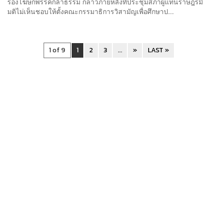
รองโฆษกพรรคกล้าธรรม กล่าวภายหลังที่ประชุมสภาผู้แทนราษฎรมี
มติไม่เห็นชอบให้ตั้งคณะกรรมาธิการวิสามัญเพื่อศึกษาป...
1 of 9
1
2
3
...
»
LAST »