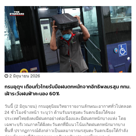
2 มิถุนายน 2026
กรมอุตุฯ เตือนทั่วไทยรับมือฝนตกหนักจากอิทธิพลมรสุม กทม.
เฝ้าระวังฝนฟ้าคะนอง 60%
วันนี้ (2 มิถุนายน) กรมอุตุนิยมวิทยารายงานลักษณะอากาศทั่วไปตลอด
24 ชั่วโมงข้างหน้า ระบุว่า ด้านรับมรสุมตะวันตกเฉียงใต้ของ
ประเทศไทยยังคงมีฝนตกอย่างต่อเนื่องและมีฝนตกหนักบางแห่ง โดย
เฉพาะบริเวณภาคใต้ฝั่งตะวันตกที่มีแนวโน้มเกิดฝนตกหนักมากบาง
พื้นที่ ปรากฏการณ์ดังกล่าวเป็นผลมาจากมรสุมตะวันตกเฉียงใต้กำลัง