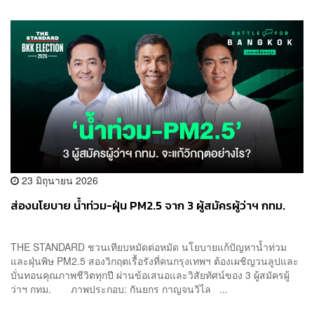
23 มิถุนายน 2026
ส่องนโยบาย น้ำท่วม-ฝุ่น PM2.5 จาก 3 ผู้สมัครผู้ว่าฯ กทม.
THE STANDARD ชวนเทียบหมัดต่อหมัด นโยบายแก้ปัญหาน้ำท่วม
และฝุ่นพิษ PM2.5 สองวิกฤตเรื้อรังที่คนกรุงเทพฯ ต้องเผชิญวนลูปและ
บั่นทอนคุณภาพชีวิตทุกปี ผ่านข้อเสนอและวิสัยทัศน์ของ 3 ผู้สมัครผู้
ว่าฯ กทม. ภาพประกอบ: กันยกร กาญจนวิไล ...