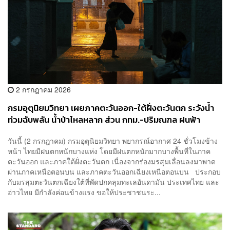
2 กรกฎาคม 2026
กรมอุตุนิยมวิทยา เผยภาคตะวันออก-ใต้ฝั่งตะวันตก ระวังน้ำ
ท่วมฉับพลัน น้ำป่าไหลหลาก ส่วน กทม.-ปริมณฑล ฝนฟ้า
คะนอง 70%
วันนี้ (2 กรกฎาคม) กรมอุตุนิยมวิทยา พยากรณ์อากาศ 24 ชั่วโมงข้าง
หน้า ไทยมีฝนตกหนักบางแห่ง โดยมีฝนตกหนักมากบางพื้นที่ในภาค
ตะวันออก และภาคใต้ฝั่งตะวันตก เนื่องจากร่องมรสุมเลื่อนลงมาพาด
ผ่านภาคเหนือตอนบน และภาคตะวันออกเฉียงเหนือตอนบน ประกอบ
กับมรสุมตะวันตกเฉียงใต้ที่พัดปกคลุมทะเลอันดามัน ประเทศไทย และ
อ่าวไทย มีกำลังค่อนข้างแรง ขอให้ประชาชนระ...