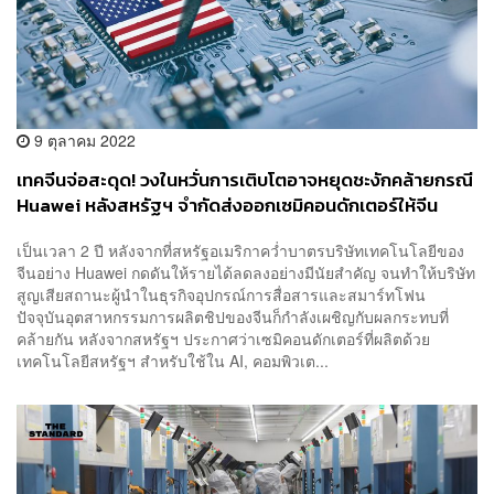
9 ตุลาคม 2022
เทคจีนจ่อสะดุด! วงในหวั่นการเติบโตอาจหยุดชะงักคล้ายกรณี
Huawei หลังสหรัฐฯ จำกัดส่งออกเซมิคอนดักเตอร์ให้จีน
เป็นเวลา 2 ปี หลังจากที่สหรัฐอเมริกาคว่ำบาตรบริษัทเทคโนโลยีของ
จีนอย่าง Huawei กดดันให้รายได้ลดลงอย่างมีนัยสำคัญ จนทำให้บริษัท
สูญเสียสถานะผู้นำในธุรกิจอุปกรณ์การสื่อสารและสมาร์ทโฟน
ปัจจุบันอุตสาหกรรมการผลิตชิปของจีนก็กำลังเผชิญกับผลกระทบที่
คล้ายกัน หลังจากสหรัฐฯ ประกาศว่าเซมิคอนดักเตอร์ที่ผลิตด้วย
เทคโนโลยีสหรัฐฯ สำหรับใช้ใน AI, คอมพิวเต...