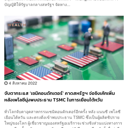
บัญญัติให้รัฐบาลกลางสหรัฐฯ จัดหาง...
4 สิงหาคม 2022
จับตากระแส ‘เซมิคอนดักเตอร์’ คาดสหรัฐฯ จ่อชิงเค้กเพิ่ม
หลังเพโลซีมุ่งพบประธาน TSMC ในการเยือนไต้หวัน
ทั่วโลกจับตาอุตสาหกรรมเซมิคอนดักเตอร์อีกครั้ง หลัง แนนซี เพโลซี
เยือนไต้หวัน และตรงดิ่งเข้าพบประธาน TSMC ซึ่งเป็นผู้ผลิตชิปราย
ใหญ่ของโลก ผู้เชี่ยวชาญมองสหรัฐอเมริกาจะช่วงชิงส่วนแบ่งทางการ