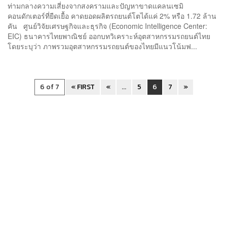
ท่ามกลางความเสี่ยงจากสงครามและปัญหาขาดแคลนเซมิ
คอนดักเตอร์ที่ยืดเยื้อ คาดยอดผลิตรถยนต์โตได้แค่ 2% หรือ 1.72 ล้าน
คัน ศูนย์วิจัยเศรษฐกิจและธุรกิจ (Economic Intelligence Center:
EIC) ธนาคารไทยพาณิชย์ ออกบทวิเคราะห์อุตสาหกรรมรถยนต์ไทย
โดยระบุว่า ภาพรวมอุตสาหกรรมรถยนต์ของไทยมีแนวโน้มฟ...
6 of 7
« FIRST
«
...
5
6
7
»