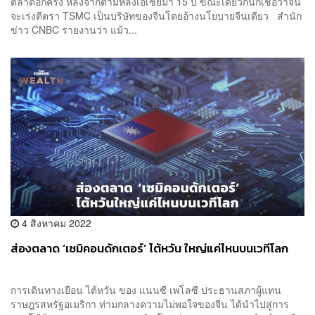
ตลาดอีกครั้ง หลังจากตามหลังเอเชียมา 15 ปี ขณะเดียวกันก็เชื่อว่าจีน
จะเร่งตีตรา TSMC เป็นบริษัทของจีนโดยอ้างนโยบายจีนเดียว สำนัก
ข่าว CNBC รายงานว่า แม้ว...
4 สิงหาคม 2022
ส่องตลาด ‘เซมิคอนดักเตอร์’ ไต้หวัน ใหญ่แค่ไหนบนเวทีโลก
การเดินทางเยือน ไต้หวัน ของ แนนซี เพโลซี ประธานสภาผู้แทน
ราษฎรสหรัฐอเมริกา ท่ามกลางความไม่พอใจของจีน ได้นำไปสู่การ