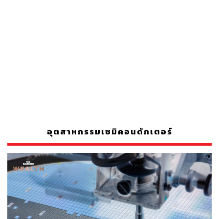
อุตสาหกรรมเซมิคอนดักเตอร์