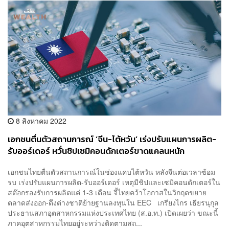
8 สิงหาคม 2022
เอกชนตื่นตัวสถานการณ์ ‘จีน-ไต้หวัน’ เร่งปรับแผนการผลิต-
รับออร์เดอร์ หวั่นชิปเซมิคอนดักเตอร์ขาดแคลนหนัก
เอกชนไทยตื่นตัวสถานการณ์ในช่องแคบไต้หวัน หลังจีนต่อเวลาซ้อม
รบ เร่งปรับแผนการผลิต-รับออร์เดอร์ เหตุมีชิปและเซมิคอนดักเตอร์ใน
สต๊อกรองรับการผลิตแค่ 1-3 เดือน จี้ไทยคว้าโอกาสในวิกฤตขยาย
ตลาดส่งออก-ดึงต่างชาติย้ายฐานลงทุนใน EEC เกรียงไกร เธียรนุกุล
ประธานสภาอุตสาหกรรมแห่งประเทศไทย (ส.อ.ท.) เปิดเผยว่า ขณะนี้
ภาคอุตสาหกรรมไทยอยู่ระหว่างติดตามสถ...