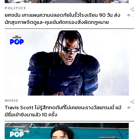
Junior Content Creator ประจำกอง
POLITICS
บรรณาธิการข่าว THE STANDARD
ยศชนัน เคาะแผนความปลอดภัยในรั้วโรงเรียน 90 วัน ส่ง
WEALTH
...
นักสุขภาพจิตดูแล-คุมเข้มคัดกรองสิ่งผิดกฎหมาย
MUSIC
Travis Scott ไม่รู้สึกกดดันที่ไม่เคยชนะรางวัลแกรมมี่ แม้
...
มีชื่อเข้าชิงมาแล้ว 10 ครั้ง