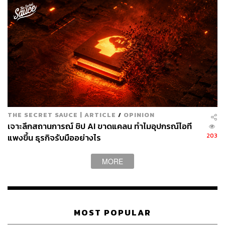
ไม่ได้ขึ้นอยู่กับส่วนแบ่งการตลาดและรายได้เท่านั้น ในธุรกิจ
นี้ เทคโนโลยีการผลิตมีความสำคัญต่อประสิทธิภาพของชิป
ความสามารถในการใช้เทคนิคและอุปกรณ์ใหม่ล่าสุด ทำให้
ผู้ผลิตชิปไม่เพียงแค่มีต้นทุนที่ดีขึ้น แต่ยังสามารถผลิตชิปที่
ขายได้ในราคาที่สูงขึ้นเนื่องจากมีประสิทธิภาพที่มากกว่า
Intel เคยเป็นผู้นำในอุตสาหกรรมเซมิคอนดักเตอร์ต่อเนื่องมา
หลายสิบปี เพื่อกอบกู้ชื่อเสียงของ Intel หลังจากความล่าช้า
ในการผลิตชิปเทคโนโลยีก้าวหน้ารุ่นใหม่ๆ ด้วยเหตุนี้ ผู้
THE SECRET SAUCE | ARTICLE
/
OPINION
บริหารได้บอกกับนักลงทุนว่ามีการใช้จ่ายเงินจำนวนมากไป
เจาะลึกสถานการณ์ ชิป AI ขาดแคลน ทำไมอุปกรณ์ไอที
กับการสร้างโรงงาน อุปกรณ์ และการวิจัยและพัฒนา เพื่อ
203
แพงขึ้น ธุรกิจรับมืออย่างไร
รองรับความต้องการชิปในอนาคตที่จะเพิ่มสูงขึ้นอย่างต่อ
เนื่อง โดย Intel จะมีความพร้อมที่ดีกว่าในการใช้ประโยชน์
MORE
จากโอกาสนี้ เมื่อเทียบกับคู่แข่งที่ลดการใช้จ่ายและปล่อย
ให้การผลิตของพวกเขาช้าลง
อย่างไรก็ตาม คู่แข่งของ Intel ในเอเชียตะวันออกได้ใช้
MOST POPULAR
กลยุทธ์ดังกล่าวเช่นกัน โดย TSMC ตั้งใจที่จะลงทุนสูงถึง 3.6