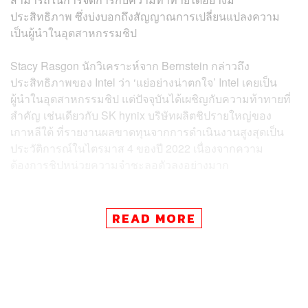
ประสิทธิภาพ ซึ่งบ่งบอกถึงสัญญาณการเปลี่ยนแปลงความ
เป็นผู้นำในอุตสาหกรรมชิป
Stacy Rasgon นักวิเคราะห์จาก Bernstein กล่าวถึง
ประสิทธิภาพของ Intel ว่า ‘แย่อย่างน่าตกใจ’ Intel เคยเป็น
ผู้นำในอุตสาหกรรมชิป แต่ปัจจุบันได้เผชิญกับความท้าทายที่
สำคัญ เช่นเดียวกับ SK hynix บริษัทผลิตชิปรายใหญ่ของ
เกาหลีใต้ ที่รายงานผลขาดทุนจากการดำเนินงานสูงสุดเป็น
ประวัติการณ์ในไตรมาส 4 ของปี 2022 เนื่องจากความ
ต้องการชิปหน่วยความจำชะลอตัวลงอย่างมาก
TSMC อาจเติบโตแซงหน้า Intel
READ MORE
ในทางกลับกัน TSMC เปิดเผยผลกำไรที่น่าประทับใจ และแม้
ภาคธุรกิจชิปต้องเผชิญกับความต้องการที่ลดลง แต่บริษัทก็
คาดการณ์ว่าจะเพิ่มรายได้อีกครั้งในปี 2023 TSMC แซงหน้า
Intel Corp.ในฐานะผู้นำในการผลิตชิปขั้นสูง โดยมีรายได้
มากกว่าคู่แข่งในสหรัฐฯ ประมาณ 13,000 ล้านดอลลาร์