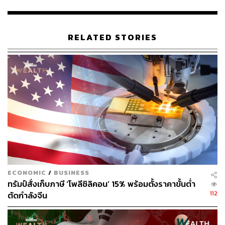
TSMC และ Samsung ประสบความสำเร็จอย่างมากและ
กำลังเอาชนะคู่แข่งในอุตสาหกรรม โดย TSMC ถือว่ามี
เทคโนโลยีในการผลิตชิปที่ล้ำหน้าผู้รับจ้างผลิตรายอื่นใน
RELATED STORIES
ตลาดอยู่มาก โดยที่เทคโนโลยีระดับสูงของบริษัทก็เป็นที่
ต้องการจากบริษัทยักษ์ใหญ่หลายแห่ง เช่น Apple และ
Nvidia
ขณะที่ Samsung ซึ่งมีเทคโนโลยีใกล้เคียงกันกับ TSMC ได้
ใช้ความสามารถนี้เอาชนะบริษัทอื่นๆ เช่น SK hynix และ
Micron Technology ในอุตสาหกรรมชิปหน่วยความจำ
อุตสาหกรรมเซมิคอนดักเตอร์นั้นประสบกับภาวะชะลอตัวใน
ระดับที่แตกต่างกัน ซึ่งอาจกินเวลานานต่างกัน โดยทั่วไป
บริษัทขนาดใหญ่จะจัดการได้ดีกว่าในช่วงที่เศรษฐกิจชะลอ
ตัว และสิ่งนี้กำลังเกิดขึ้นอีกครั้งในขณะนี้ บริษัทที่ผลิตสินค้า
ECONOMIC
/
BUSINESS
ทรัมป์สั่งเก็บภาษี ‘โพลีซิลิคอน’ 15% พร้อมตั้งราคาขั้นต่ำ
อย่างสมาร์ทโฟน คอมพิวเตอร์ และอุปกรณ์อุตสาหกรรม มี
112
ตัดกำลังจีน
สินค้าคงคลังมากเกินไปจึงต้องลดคำสั่งซื้อลงเร็วกว่าที่
ซัพพลายเออร์จะลดการผลิตลงได้ ส่งผลให้ราคาลดลงและค่า
ใช้จ่ายพุ่งสูงขึ้น ซึ่งทำให้ผลผลิตของอุตสาหกรรมชะลอตัวลง