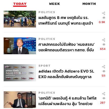
หมื่นล้านดอลลาร์สหรัฐในปีนี้ ซึ่งมากกว่าที่นักวิเคราะห์คาด
TODAY
WEEK
MONTH
การณ์ไว้ ในทำนองเดียวกัน Samsung เพิกเฉยต่อการเรียก
POLITICS
ร้องให้ลดขนาดการลงทุนและประกาศว่าจะใช้จ่ายจำนวน
ผลชันสูตร 8 ศพ เหตุยิงใน รร.
ใกล้เคียงกับในปี 2022 โดยทุ่มเงินลงทุนประมาณ 3.9 หมื่น
0.9K
เทพศิรินทร์ นนทบุรี พบกระสุนเข้า
ล้านดอลลาร์สหรัฐ เพื่อปรับปรุงการผลิตและสร้างโรงงาน
จุดสำคัญ ‘ศีรษะ-หน้าอก’ ครูถูกยิง
4 นัด จากระยะไกล
Intel ซึ่งปฏิเสธที่จะให้ประมาณการสำหรับปีนี้ ระบุว่ามีเป้า
POLITICS
หมายสำหรับค่าใช้จ่ายในการลงทุน (Capex Intensity) ที่
ศาลปกครองไม่รับฟ้อง ‘หมอสรณ’
ประมาณ 35% ของรายได้ ซึ่งนักวิเคราะห์คาดการณ์ว่าราย
654
ขอเพิกถอนมติสรรหา กสทช. ชี้ยัง
ได้ของ Intel ในปีนี้จะอยู่ที่ประมาณ 5.1 หมื่นล้านดอลลาร์
ไม่ใช่ผู้เดือดร้อนเสียหาย
สหรัฐ โดยบอกว่างบประมาณในการลงทุนของบริษัทจะน้อย
กว่าเมื่อเทียบกับคู่แข่งทั้งสองอย่าง TSMC และ Samsung
SPORT
adidas เปิดตัว Adizero EVO SL
511
EXO คอลเล็กชันพิเศษรับฤดูกาล
สำหรับอุตสาหกรรมชิปหน่วยความจำ ซึ่งเป็นรายได้หลักใน
College Football
ธุรกิจเซมิคอนดักเตอร์ของ Samsung คาดว่าจะมีการปรับลด
งบประมาณในปี 2023 เช่นเดียวกันกับเหล่าบริษัทผู้ผลิตหน่วย
POLITICS
ความจำชั้นนำอย่าง Micron, SK hynix และ Western Digital
‘เอกนิติ’ เผยเงินกู้ 4 แสนล้าน โฟกัส
287
เปลี่ยนผ่านพลังงาน ลุ้น ‘ไทยช่วย