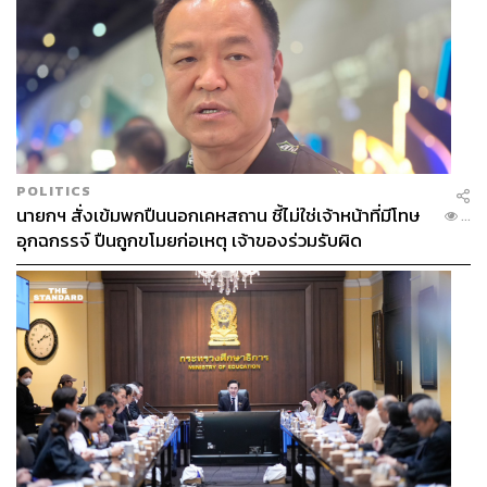
TAGS:
ซัมซุง
อุตสาหกรรมเซมิคอนดักเตอร์
Taiwan Semiconductor Manufacturing (TSMC)
เซมิคอนดักเตอร์
Samsung
POLITICS
นายกฯ สั่งเข้มพกปืนนอกเคหสถาน ชี้ไม่ใช่เจ้าหน้าที่มีโทษ
...
อุกฉกรรจ์ ปืนถูกขโมยก่อเหตุ เจ้าของร่วมรับผิด
143
ABOUT THE AUTHOR
ทศภณ เขียวแก้ว