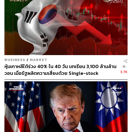
Samsung ยังมีกำไร แม้รายได้ลดลง
Samsung ซึ่งเป็นผู้ผลิตชิปรายใหญ่ที่สุดของโลก (ในแง่ราย
ได้) เผยผลประกอบการไตรมาส 4 แย่ที่สุดในรอบ 8 ปี รายได้
ของธุรกิจเซมิคอนดักเตอร์ลดลง 24% เมื่อเทียบกับช่วงเวลา
เดียวกันของปีที่แล้ว และรายได้จากการดำเนินงานลดลง
อย่างมากจากไตรมาสก่อนหน้า อย่างไรก็ตาม Samsung ยัง
BUSINESS
/
MARKET
คงสามารถทำกำไรได้ ในขณะที่คู่แข่งรายเล็กอย่าง Western
หุ้นเกาหลีใต้ร่วง 40% ใน 40 วัน บทเรียน 3,100 ล้านล้าน
Digital, Micron และ SK hynix ต่างก็ขาดทุน
3.7K
วอน เมื่อรัฐผลิตความเสี่ยงด้วย Single-stock
leveraged ETFs
Marcello Ahn ผู้จัดการการลงทุนของ QUAD Investment
Management กล่าวว่า Samsung สร้างกระแสเงินสดเป็นบวก
ในขณะที่คู่แข่งกำลังขาดทุน เมื่ออุตสาหกรรมหน่วยความจำ
ดีขึ้น ฐานต้นทุนของ Samsung ก็จะต่ำกว่ารายอื่น และจะทำ
กำไรได้มากขึ้น
ในอุตสาหกรรมหน่วยความจำ การมีความสามารถในการ