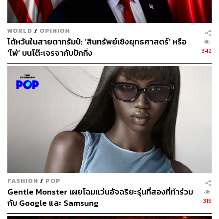
แบ่งค่าใช้จ่ายจำนวนมากในการดำเนินงานโรงงานผลิตชิป
กับผลิตภัณฑ์จำนวนมากที่ขายได้ ทำให้การดำเนินงานมี
ประสิทธิภาพมากขึ้นและมีต้นทุนถูกลง
WORLD
/
OPINION
ไต้หวันในสายตาทรัมป์: ‘สินทรัพย์เชิงยุทธศาสตร์’ หรือ
ทั้งนี้ อ้างอิงจากการสำรวจของ Bloomberg พบว่ารายได้ในปี
342
‘ไพ่’ บนโต๊ะเจรจากับปักกิ่ง
2022 ของ Samsung และ TSMC แซงหน้า Intel ไปแล้ว โดย
Samsung มีรายได้รวม 7.99 หมื่นล้านดอลลาร์สหรัฐ ส่วน
TSMC มีรายได้รวม 7.59 หมื่นล้านดอลลาร์สหรัฐ ขณะที่
Intel มีรายได้รวม 6.3 หมื่นล้านดอลลาร์สหรัฐ
TSMC แซงหน้า Intel ได้เร็วกว่าที่นักวิเคราะห์หลายคนคาด
ไว้ รายได้ของบริษัทเพิ่มขึ้น 33% ในปีที่แล้ว ในขณะที่ Intel
ลดลง 20% TSMC ซึ่งมีโรงงานให้บริการแก่บริษัทที่ใหญ่
ที่สุดในโลกหลายแห่ง ได้จัดหาเทคโนโลยีการผลิตที่ทันสมัย
ที่สุดให้แก่คู่แข่งและลูกค้าจำนวนมากของ Intel
FASHION
/
POP
Gentle Monster เผยโฉมแว่นอัจฉริยะรุ่นที่สองที่ทำร่วม
รายใหญ่ ‘ทุ่มลงทุน’ ช่วงชิงตำแหน่งผู้นำ
315
กับ Google และ Samsung
อย่างไรก็ตาม ในอุตสาหกรรมเซมิคอนดักเตอร์ การเป็นผู้นำ