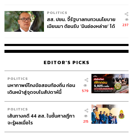
ไทยพลัส’ เฟส 2 รอประเมินความ
รายกลางได้อานิสงส์ด้วย
เหมาะสม
แม้ว่ากลยุทธ์การลงทุนที่กล้าได้กล้าเสียของ TSMC อาจเพิ่ม
POLITICS
สส. ปชน. จี้รัฐบาลทบทวนนโยบาย
การแข่งขันให้กับ Intel แต่ก็มีแนวโน้มว่าจะเป็นการพัฒนา
237
เมียนมา ต้อนรับ ‘มินอ่องหล่าย’ ได้
เชิงบวกสำหรับบริษัทจำนวนมากในภาคส่วนอิเล็กทรอนิกส์
แค่สัญญาว่างเปล่า
และอื่นๆ บริษัทเหล่านี้หลายแห่งใช้ความสามารถของ
TSMC ในการพัฒนาและผลิตผลิตภัณฑ์ใหม่ ตัวอย่างที่โดด
เด่นที่สุดคือ Apple ซึ่งชิปซิลิคอนสำหรับ iPhone และ
คอมพิวเตอร์ Mac ผลิตโดย TSMC แต่เพียงผู้เดียว
EDITOR'S PICKS
AMD ผู้นำนวัตกรรมโปรเซสเซอร์และกราฟิกการ์ดระดับโลก
ซึ่งต่อสู้ดิ้นรนมาอย่างยาวนานเพื่อแข่งขันกับ Intel อาศัย
POLITICS
TSMC ในการผลิตเซิร์ฟเวอร์ โปรเซสเซอร์พีซี และชิปกราฟิก
มหากาพย์โกงข้อสอบท้องถิ่น ก่อน
ขณะนี้บริษัทสร้างรายได้ต่อไตรมาสมากกว่าที่ทำเป็นประจำ
579
เดินหน้าสู่จุดจบในสัปดาห์นี้
ทุกปีในปี 2017 ในช่วงไตรมาสที่ 4 ธุรกิจดาต้าเซ็นเตอร์ของ
AMD มียอดขายเพิ่มขึ้น 42% เมื่อเทียบกับปีที่แล้ว ในขณะที่
POLITICS
ธุรกิจดาต้าเซ็นเตอร์และเทคโนโลยีปัญญาประดิษฐ์ (AI) ของ
เส้นทางคดี 44 สส. ในชั้นศาลฎีกา
Intel ลดลง 33%
215
จะรู้ผลเมื่อไร