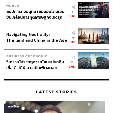
Hans Mosesmann นักวิเคราะห์จาก Rosenblatt Securities
WORLD
ให้ความเห็นเกี่ยวกับความแตกต่างนี้ โดยระบุว่า “เรากำลังอยู่
สรุปภารกิจอนุทิน เยือนอินโดนีเซีย
ในช่วงเริ่มต้นของการเปลี่ยนแปลงครั้งสำคัญในด้านพลังการ
546
ขับเคลื่อนการทูตเศรษฐกิจเชิงรุก
ประมวลผลในซิลิคอนแวลลีย์”
ประกาศหุ้นส่วนยุทธศาสตร์ไทย –
อินโดนีเซีย
Qualcomm ผู้ผลิตชิปสำหรับสมาร์ทโฟนที่ใหญ่ที่สุดจาก
Navigating Neutrality:
สหรัฐฯ และเป็นลูกค้าของทั้ง TSMC และ Samsung แสดง
Thailand and China in the Age
181
สัญญาณเชิงบวกในการผลักดันธุรกิจใหม่ในช่วงไตรมาส
of a New Global Order
เดือนธันวาคม แผนกยานยนต์และอุปกรณ์เชื่อมต่อของบริษัท
มีส่วนสนับสนุนรายได้ ชดเชยความต้องการโทรศัพท์มือถือที่
BUSINESS
/
ECONOMIC
ลดลง
วิเคราะห์ปรากฏการณ์คนแห่ขอสิน
2.6K
เชื่อ CLICX อาจเป็นเพียงยอด
อ้างอิง:
ภูเขาน้ำแข็ง ของปัญหาหนี้ครัว
เรือนไทยที่ถูกซุกไว้
https://www.bloomberg.com/technology?sref=CVqP
BMVg
LATEST STORIES
สามารถติดตาม THE STANDARD WEALTH
ผ่านแอปพลิเคชันต่างๆ ที่คุณสะดวกหรือใช้งานอยู่แล้วได้เลย