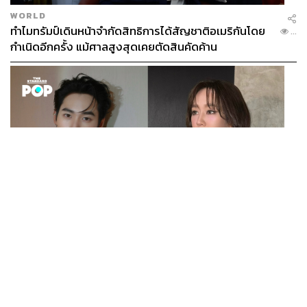
WORLD
ทำไมทรัมป์เดินหน้าจำกัดสิทธิการได้สัญชาติอเมริกันโดย
...
กำเนิดอีกครั้ง แม้ศาลสูงสุดเคยตัดสินคัดค้าน
ENTERTAINMENT
เก้า นพเก้า และ พาย รินรดา เตรียมร่วมงานกันใน ‘รสกาล
...
Enchanted Taste In Time’