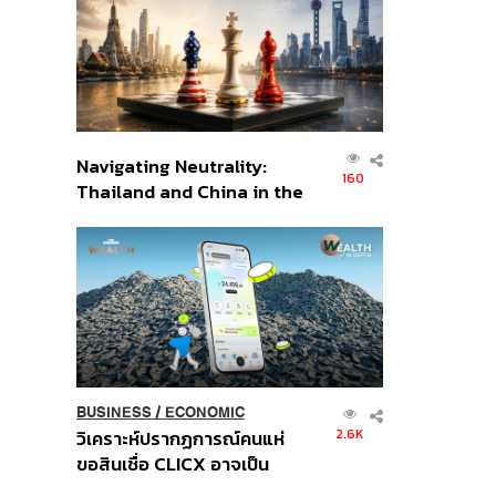
อินโดนีเซีย
Navigating Neutrality:
160
Thailand and China in the
Age of a New Global
Order
BUSINESS
/
ECONOMIC
2.6K
วิเคราะห์ปรากฏการณ์คนแห่
ขอสินเชื่อ CLICX อาจเป็น
เพียงยอดภูเขาน้ำแข็ง ของ