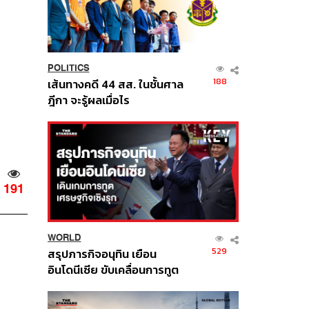
POLITICS
188
เส้นทางคดี 44 สส. ในชั้นศาล
ฎีกา จะรู้ผลเมื่อไร
191
WORLD
529
สรุปภารกิจอนุทิน เยือน
อินโดนีเซีย ขับเคลื่อนการทูต
เศรษฐกิจเชิงรุก ประกาศหุ้น
ส่วนยุทธศาสตร์ไทย –