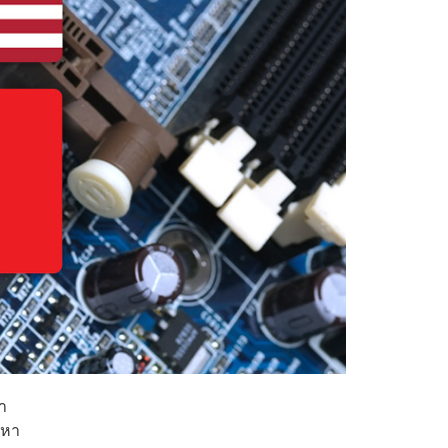
า
ดหา