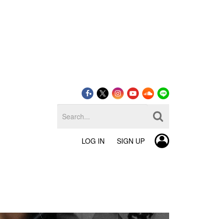
LOG IN
SIGN UP