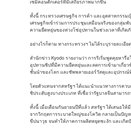
เซมิคอนดักเตอร์ที่มีเสถียรภาพมากขึ้น
ทั้งนี้ กระทรวงเศรษฐกิจ การค้า และอุตสาหกรรมญี่
เศรษฐกิจเข้าร่วมการประชุมเสมือนจริงของกลุ่มพันธมิ
ความยืดหยุ่นของห่วงโซ่อุปทานในช่วงเวลาที่เกิดภ
อย่างไรก็ตาม ทางกระทรวงฯ ไม่ได้ระบุรายละเอีย
สำนักข่าว Kyodo รายงานว่า การริเริ่มพูดคุยหารือ
อุปทานชิปที่มีความยืดหยุ่นและลดการเข้ามาเกี่ยวข้อ
ชั้นนำของโลก และซัพพลายเออร์วัสดุและอุปกรณ์ที่
โดยตัวแทนจากสหรัฐฯ ได้แนะนำแนวทางการควบคุ
ชิประดับสูงบางประเภท ที่เชื่อว่ารัฐบาลจีนสามา
ทั้งนี้ เมื่อเดือนกันยายนปีที่แล้ว สหรัฐฯ ได้เสนอใ
จากวิกฤตการระบาดใหญ่ของโควิด กลายเป็นปัญหาใน
ขีปนาวุธ จนทำให้ภาคการผลิตหยุดชะงัก และเกิด