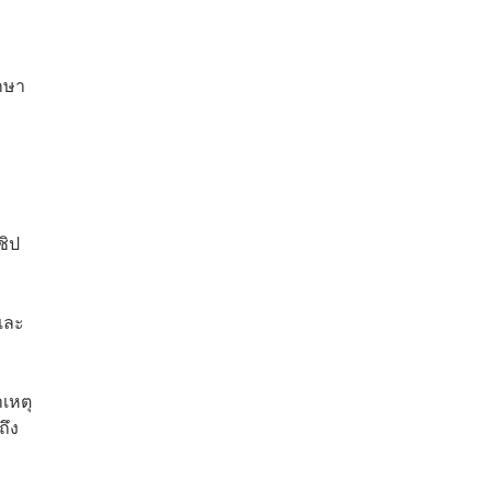
ักษา
ชิป
และ
าเหตุ
ถึง