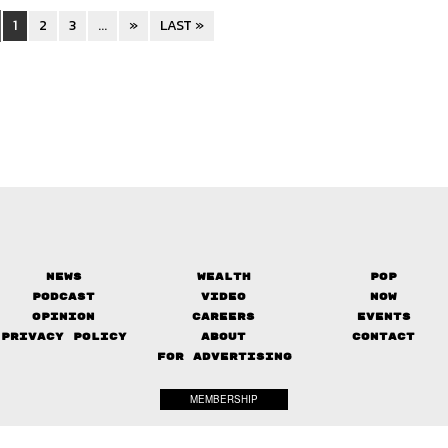
1
2
3
...
»
LAST »
News
Wealth
Pop
Podcast
Video
Now
Opinion
Careers
Events
Privacy Policy
About
Contact
FOR ADVERTISING
MEMBERSHIP