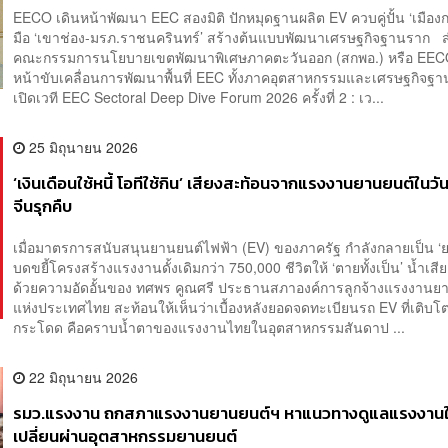
EECO เดินหน้าพัฒนา EEC สองมิติ ปักหมุดฐานผลิต EV ควบคู่ปั้น ‘เมือง
มือ ‘เขาช่อง-มรภ.ราชนครินทร์’ สร้างต้นแบบพัฒนาเศรษฐกิจฐานราก 
คณะกรรมการนโยบายเขตพัฒนาพิเศษภาคตะวันออก (สกพอ.) หรือ EECO
หน้าขับเคลื่อนการพัฒนาพื้นที่ EEC ทั้งภาคอุตสาหกรรมและเศรษฐกิจฐ
เปิดเวที EEC Sectoral Deep Dive Forum 2026 ครั้งที่ 2 : เว...
25 มิถุนายน 2026
‘เงินเดือนใช้หนี้ โอทีใช้กิน’ เสียงสะท้อนจากแรงงานยานยนต์ในวัน
จีนรุกคืบ
​เมื่อมาตรการสนับสนุนยานยนต์ไฟฟ้า (EV) ของภาครัฐ กำลังกลายเป็น ‘ยาเ
บดขยี้โครงสร้างแรงงานดั้งเดิมกว่า 750,000 ชีวิตให้ ‘ตายทั้งเป็น’ น้ำเสีย
ด้วยความอัดอั้นของ ทศพร คูณศรี ประธานสภาองค์การลูกจ้างแรงงานย
แห่งประเทศไทย สะท้อนให้เห็นว่าเบื้องหลังยอดจดทะเบียนรถ EV ที่เติบโต
กระโดด คือคราบน้ำตาของแรงงานไทยในอุตสาหกรรมสันดาป ...
22 มิถุนายน 2026
รมว.แรงงาน ถกสภาแรงงานยานยนต์ฯ หาแนวทางดูแลแรงงานใ
เปลี่ยนผ่านอุตสาหกรรมยานยนต์