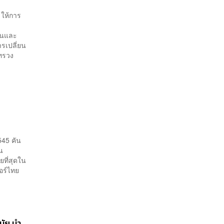
 ให้การ
านและ
รเปลี่ยน
ทรวง
545 คัน
อน
ที่สุดใน
อร์ไทย
มัย นำ