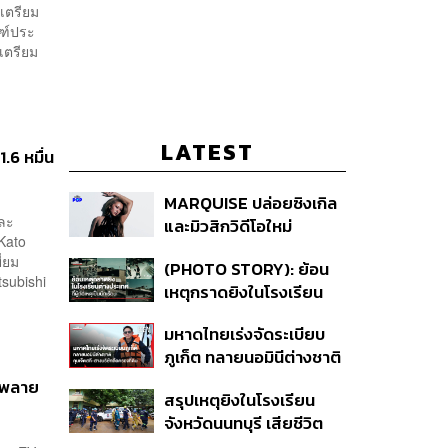
เตรียม
ณฑ์ประ
เตรียม
LATEST
.6 หมื่น
MARQUISE ปล่อยซิงเกิล
และ
และมิวสิกวิดีโอใหม่
Kato
IRONIC ที่เสียดสีความ
ี่ยม
(PHOTO STORY): ย้อน
สัมพันธ์สุด Toxic
subishi
เหตุกราดยิงในโรงเรียน
ต่างประเทศ ที่ผู้ก่อเหตุเป็น
มหาดไทยเร่งจัดระเบียบ
นักเรียน
ภูเก็ต ทลายนอมินีต่างชาติ
คุมเจ็ตสกี สางบริษัทฮุบ
ัพพลาย
สรุปเหตุยิงในโรงเรียน
ที่ดิน เคลียร์ใบอนุญาต
จังหวัดนนทบุรี เสียชีวิต
โรงแรมค้าง 7 ปี
รวม 8 ราย โฆษก ตร. เผย