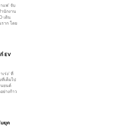
กาแฟ’ จับ
สำนักงาน
 เดิน
านราก โดย
ที่ EV
ร่ง’ ที่
งที่เต็มไป
านยนต์
อย่างก้าว
นยุค