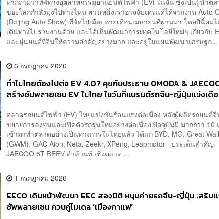
หากถามว่าทิศทางอุตสาหกรรมยานยนต์ไฟฟ้า (EV) ในจีน ซึ่งเป็นผู้นำต
ของโลกกำลังมุ่งไปทางไหน ส่วนหนึ่งเราอาจจับเทรนด์ได้จากงาน Auto 
(Beijing Auto Show) ที่จัดไปเมื่อปลายเดือนเมษายนที่ผ่านมา โดยปีนี้ผมไ
เดินทางไปร่วมงานด้วย และได้เห็นพัฒนาการเทคโนโลยีใหม่ๆ เกี่ยวกับ EV
และหุ่นยนต์ที่จีนให้ความสำคัญอย่างมาก และอยู่ในแผนพัฒนาเศรษฐก...
6 กรกฎาคม 2026
ทำไมไทยต้องไปต่อ EV 4.0? คุยกับประธาน OMODA & JAECOO
สร้างซัปพลายเชน EV ในไทย ในวันที่แบรนด์รถจีน-ญี่ปุ่นแข่งเดื
ตลาดรถยนต์ไฟฟ้า (EV) ไทยแข่งขันร้อนแรงต่อเนื่อง หลังผู้ผลิตรถยนต์จีน
ขยายการลงทุนและเปิดตัวรถรุ่นใหม่อย่างต่อเนื่อง ปัจจุบันมี มากกว่า 10 แ
เข้ามาทำตลาดอย่างเป็นทางการในไทยแล้ว ได้แก่ BYD, MG, Great Wall
(GWM), GAC Aion, Neta, Zeekr, XPeng, Leapmotor ประเด็นสำคัญ 
JAECOO 6T REEV ต่ำล้านท้าชิงตลาด ...
1 กรกฎาคม 2026
EECO เดินหน้าพัฒนา EEC สองมิติ หนุนค่ายรถจีน-ญี่ปุ่น เสริมแ
ซัพพลายเชน ควบคู่โมเดล ‘เมืองกาแฟ’