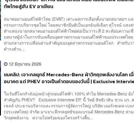
ทัพไทยสู่ฮับ EV อาเซียน
สมาคมยานยนต์ไฟฟ้าไทย (EVAT) เคาะผลการเลือกตั้งนายกสมาคมฯ แ
กรรมการบริหารชุดใหม่ โดยสมาชิกมีมติเป็นเอกฉันท์เลือก สุโรจน์ แสงส
ตำแหน่งนายกสมาคมยานยนต์ไฟฟ้าไทยต่อเป็นวาระที่ 2 สะท้อนความเชื่อ
บทบาทผู้นำในการขับเคลื่อนอุตสาหกรรมยานยนต์ไฟฟ้าของประเทศไทย
ท่ามกลางการเปลี่ยนผ่านสำคัญของอุตสาหกรรมยานยนต์โลก สำหรับว
ดำรงตำแ...
12 มิถุนายน 2026
ชมคลิป: เจาะกลยุทธ์ Mercedes-Benz ฝ่าวิกฤตพลังงานโลก เมื่
อนาคต แต่ PHEV อาจเป็นคำตอบของวันนี้ | Exclusive Intervi
EP.81
ในวันที่โลกกำลังมุ่งหน้าสู่รถยนต์ไฟฟ้า 100% ทำไม Mercedes-Benz ยั
สำคัญกับ PHEV? Exclusive Interview EP. นี้ วิทย์ สิทธิเวคิน ชวน มร. ค
เชลล์ ประธานบริหารและกรรมการผู้จัดการใหญ่ บริษัท เมอร์เซเดส-เบนซ
(ประเทศไทย) จำกัด มาเจาะลึกกลยุทธ์ของแบรนด์ Mercedes-Benz ท่า
วิกฤตพลังงาน ความไม่พร้อมของโครงสร้างพื้น...