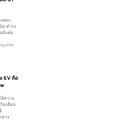
ละคณะ
นิท ดำรง
มั่นต่อ
าระการ
อ EV คือ
ew
งให้ความ
ริสเตียน
์
มกลาง