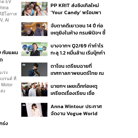
ลาด EV
PP KRIT ส่งซิงเกิลใหม่
ปมค้นประวัติคดีกราดยิงที่
China
‘Your Candy’ พร้อมพา
สหรัฐฯ
ด้มีโอกาส
ต้าเหนิง และ ณิชา ร่วมมิว
,​ AI
จับตาคดีเยาวชน 14 ปี ก่อ
สิกวิดีโอ
เหตุยิงในห้าง กรมพินิจฯ ชี้
ประพฤติดี-รับการรักษาต่อ
บางจากฯ Q2/69 ทำกำไร
เนื่อง ประเมินปล่อยตัว
 กับแผน
ทะลุ 1.2 หมื่นล้าน เริ่มบุ๊กกำ
อด
ไร ‘SAF’ เชิงพาณิชย์ครั้ง
ตาโขน เตรียมฉายที่
แรก หนุนรายได้ครึ่งปีทะลุ
เร่ง
เทศกาลภาพยนตร์ไทย ณ
3.2 แสนล้าน
บรนด์ ที่
ประเทศบราซิล
 Motor
นายกฯ เผยเด็กก่อเหตุ
ส่ง
เครียดเรื่องเรียน เชื่อ
เตรียมการเป็นขั้นตอน ชี้มี
Anna Wintour ประกาศ
กระสุนอีกกว่า 30 นัด หาก
จัดงาน Vogue World
ไม่จบชีวิตตัวเองอาจสูญ
2027 ที่ซานฟรานซิสโก
เสียเพิ่ม
กร่ง