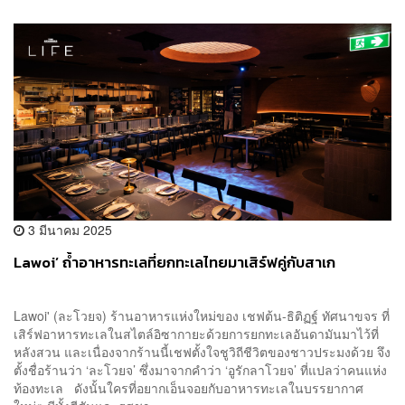
3 มีนาคม 2025
Lawoi’ ถ้ำอาหารทะเลที่ยกทะเลไทยมาเสิร์ฟคู่กับสาเก
Lawoi' (ละโวยจ) ร้านอาหารแห่งใหม่ของ เชฟต้น-ธิติฏฐ์ ทัศนาขจร ที่
เสิร์ฟอาหารทะเลในสไตล์อิซากายะด้วยการยกทะเลอันดามันมาไว้ที่
หลังสวน และเนื่องจากร้านนี้เชฟตั้งใจชูวิถีชีวิตของชาวประมงด้วย จึง
ตั้งชื่อร้านว่า ‘ละโวยจ’ ซึ่งมาจากคำว่า ‘อูรักลาโวยจ’ ที่แปลว่าคนแห่ง
ท้องทะเล ดังนั้นใครที่อยากเอ็นจอยกับอาหารทะเลในบรรยากาศ