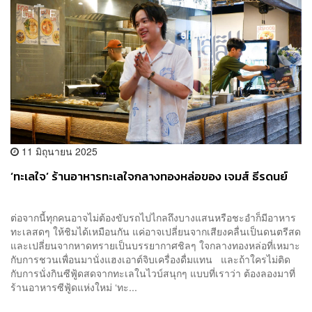
11 มิถุนายน 2025
‘ทะเลใจ’ ร้านอาหารทะเลใจกลางทองหล่อของ เจมส์ ธีรดนย์
ต่อจากนี้ทุกคนอาจไม่ต้องขับรถไปไกลถึงบางแสนหรือชะอำก็มีอาหาร
ทะเลสดๆ ให้ชิมได้เหมือนกัน แค่อาจเปลี่ยนจากเสียงคลื่นเป็นดนตรีสด
และเปลี่ยนจากหาดทรายเป็นบรรยากาศชิลๆ ใจกลางทองหล่อที่เหมาะ
กับการชวนเพื่อนมานั่งแฮงเอาต์จิบเครื่องดื่มแทน และถ้าใครไม่ติด
กับการนั่งกินซีฟู้ดสดจากทะเลในไวบ์สนุกๆ แบบที่เราว่า ต้องลองมาที่
ร้านอาหารซีฟู้ดแห่งใหม่ ‘ทะ...