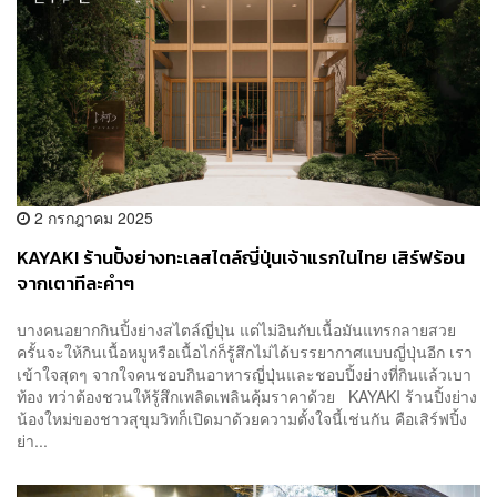
2 กรกฎาคม 2025
KAYAKI ร้านปิ้งย่างทะเลสไตล์ญี่ปุ่นเจ้าแรกในไทย เสิร์ฟร้อน
จากเตาทีละคำๆ
บางคนอยากกินปิ้งย่างสไตล์ญี่ปุ่น แต่ไม่อินกับเนื้อมันแทรกลายสวย
ครั้นจะให้กินเนื้อหมูหรือเนื้อไก่ก็รู้สึกไม่ได้บรรยากาศแบบญี่ปุ่นอีก เรา
เข้าใจสุดๆ จากใจคนชอบกินอาหารญี่ปุ่นและชอบปิ้งย่างที่กินแล้วเบา
ท้อง ทว่าต้องชวนให้รู้สึกเพลิดเพลินคุ้มราคาด้วย KAYAKI ร้านปิ้งย่าง
น้องใหม่ของชาวสุขุมวิทก็เปิดมาด้วยความตั้งใจนี้เช่นกัน คือเสิร์ฟปิ้ง
ย่า...