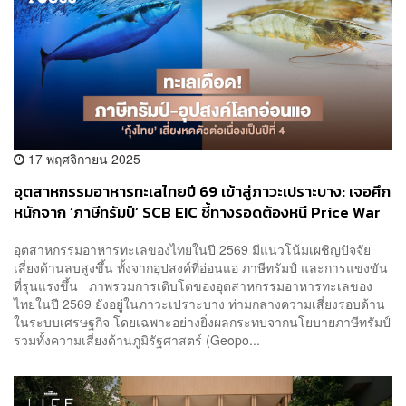
17 พฤศจิกายน 2025
อุตสาหกรรมอาหารทะเลไทยปี 69 เข้าสู่ภาวะเปราะบาง: เจอศึก
หนักจาก ‘ภาษีทรัมป์’ SCB EIC ชี้ทางรอดต้องหนี Price War
ด้วยการยกระดับสู่ Premium, ความยั่งยืน และเทคโนโลยี
อุตสาหกรรมอาหารทะเลของไทยในปี 2569 มีแนวโน้มเผชิญปัจจัย
เสี่ยงด้านลบสูงขึ้น ทั้งจากอุปสงค์ที่อ่อนแอ ภาษีทรัมป์ และการแข่งขัน
ที่รุนแรงขึ้น ภาพรวมการเติบโตของอุตสาหกรรมอาหารทะเลของ
ไทยในปี 2569 ยังอยู่ในภาวะเปราะบาง ท่ามกลางความเสี่ยงรอบด้าน
ในระบบเศรษฐกิจ โดยเฉพาะอย่างยิ่งผลกระทบจากนโยบายภาษีทรัมป์
รวมทั้งความเสี่ยงด้านภูมิรัฐศาสตร์ (Geopo...