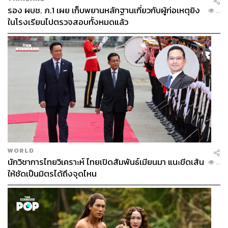
รอง ผบช. ภ.1 เผย เก็บพยานหลักฐานเกี่ยวกับผู้ก่อเหตุยิง
...
ในโรงเรียนไปตรวจสอบทั้งหมดแล้ว
จานนี้เราเห็นสั่งเกือบทุกโต๊ะ
Baytong Chicken (1,650
บาท)
ไก่เบตง ที่มาจากเบตงจริงๆ ไม่ใช่แค่ชื่อ ส่วนเรื่อง
WORLD
รสชาติก็เข้มข้นถึงรสที่ปรุงมาอย่างพิถีพิถันจนเข้าเนื้อ เสิร์ฟ
นักวิชาการไทยวิเคราะห์ ไทยเปิดสัมพันธ์เมียนมา แนะขีดเส้น
...
พร้อมน้ำจิ้มซีอิ๊วรสเด็ด
ให้ชัดเป็นมิตรได้ถึงจุดไหน