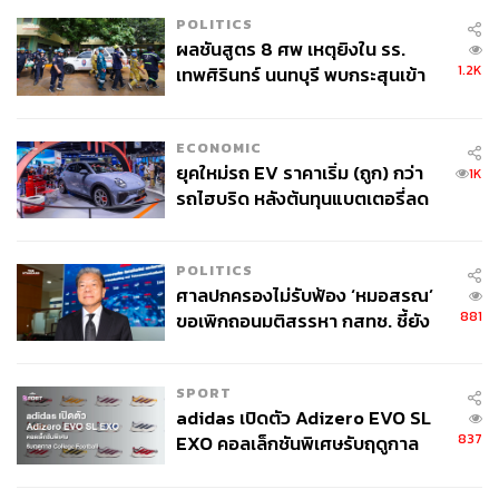
POLITICS
ผลชันสูตร 8 ศพ เหตุยิงใน รร.
1.2K
เทพศิรินทร์ นนทบุรี พบกระสุนเข้า
จุดสำคัญ ‘ศีรษะ-หน้าอก’ ครูถูกยิง
4 นัด จากระยะไกล
ECONOMIC
ยุคใหม่รถ EV ราคาเริ่ม (ถูก) กว่า
1K
รถไฮบริด หลังต้นทุนแบตเตอรี่ลด
ลง - จีนแห่บุกตลาดเกิดใหม่
POLITICS
ศาลปกครองไม่รับฟ้อง ‘หมอสรณ’
881
ขอเพิกถอนมติสรรหา กสทช. ชี้ยัง
ไม่ใช่ผู้เดือดร้อนเสียหาย
เมนูแรกเราแนะนำให้สั่ง
Snow Pear with Yuzu Burst
Tomato & Gambero Rosso Sgusciato (680 บาท)
กุ้งแดง
SPORT
ที่หวานฉ่ำเข้ากันได้ดีกับความสดชื่นของลูกแพร์หิมะและยูซุ
adidas เปิดตัว Adizero EVO SL
ที่ให้ความเปรี้ยวนิด สดชื่นหน่อย เรียกได้ว่าเป็นการเปิดมื้อ
837
EXO คอลเล็กชันพิเศษรับฤดูกาล
อาหารได้ดีทีเดียว
College Football