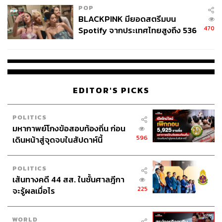
POP
BLACKPINK มียอดสตรีมบน
470
Spotify จากประเทศไทยสูงถึง 536
ล้านครั้ง ตลอด 10 ปีที่ผ่านมา
EDITOR'S PICKS
POLITICS
มหากาพย์โกงข้อสอบท้องถิ่น ก่อน
596
เดินหน้าสู่จุดจบในสัปดาห์นี้
จานถัดมา
Lemon Butter Prawn (460 บาท)
กุ้งแชบ๊วยที่นำ
POLITICS
มาปรุงด้วยซอสบัตเตอร์เลมอนรสเข้มข้น ให้รสชาติหอมมัน
เส้นทางคดี 44 สส. ในชั้นศาลฎีกา
แต่แฝงด้วยความสดชื่น เสิร์ฟมาพร้อมกับขนมปังรูปปลาสุด
225
จะรู้ผลเมื่อไร
น่ารักที่จุ่มซอส จานนี้เป็นจานที่เรากินแล้วหยุดไม่ได้
WORLD