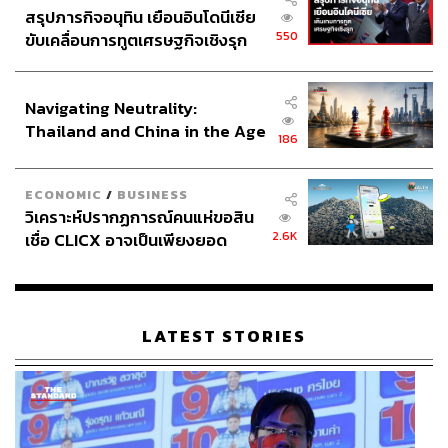
สรุปภารกิจอนุทิน เยือนอินโดนีเซีย
550
ขับเคลื่อนการทูตเศรษฐกิจเชิงรุก
ประกาศหุ้นส่วนยุทธศาสตร์ไทย –
อินโดนีเซีย
Navigating Neutrality:
Thailand and China in the Age
186
of a New Global Order
ECONOMIC
/
BUSINESS
วิเคราะห์ปรากฏการณ์คนแห่ขอสิน
2.6K
เชื่อ CLICX อาจเป็นเพียงยอด
ภูเขาน้ำแข็ง ของปัญหาหนี้ครัว
เรือนไทยที่ถูกซุกไว้
อีกจานฝั่งเมดิเตอเรเนียน
Scalop Butter Garlic Sauce (380
บาท)
หอยเชลล์อบเนยกระเทียม หอยที่มีความสดจากทะเลถูก
LATEST STORIES
เคลือบด้วยซอสกระเทียมสูตรเข้มข้น มอบรสสัมผัสที่ติดลิ้นถึง
เครื่องในแบบฉบับ Saole