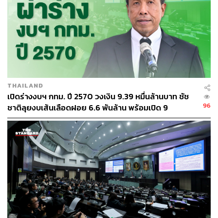
The Vibe
THAILAND
เปิดร่างงบฯ กทม. ปี 2570 วงเงิน 9.39 หมื่นล้านบาท ชัช
บรรยากาศของสาขานี้มีความเมืองที่ทันสมัยขึ้นมาหน่อย มี
96
ชาติลุยงบเส้นเลือดฝอย 6.6 พันล้าน พร้อมเปิด 9
น้อง Frogfish สีชมพู ตัวเด่นอยู่กลางร้าน แทนที่ปลาตัวใหญ่
ยุทธศาสตร์พัฒนาเมือง
ในสาขาสุขุมวิท ซึ่งเราชอบนะที่สาขานี้เน้นสีสันที่ดูมีความ
เป็นเมืองที่มีชีวิตมากขึ้น ให้ความรู้สึกสนุกสนานและจัดจ้าน
ตามสไตล์ร้านในเซ็นทรัลเอ็มบาสซี
เมื่อบวกกับบรรยากาศผู้คนที่เข้ามาทาน รวมถึงดนตรีและ
แสงที่ปรับเปลี่ยนไปตามช่วงเวลา มันให้ฟีลเหมือนนั่งทาน
อาหารอยู่ในร้านเท่ๆ ที่นิวยอร์กเหมือนกัน เป็นความร่วมสมัย
ที่ทำให้รสชาติอาหารทะเลดูมีจังหวะชีวิตที่สดใสและเข้าถึง
ง่ายขึ้นกว่าเดิม