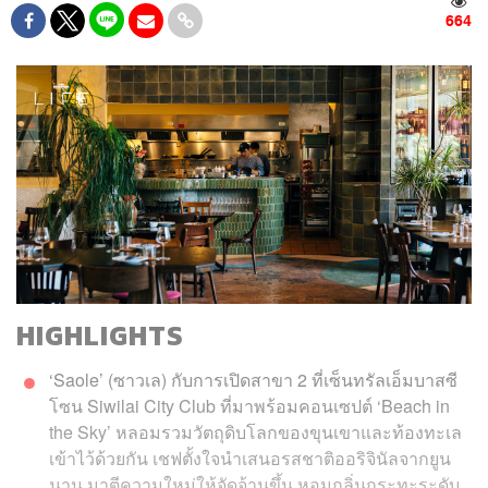
664
HIGHLIGHTS
‘Saole’ (ซาวเล) กับการเปิดสาขา 2 ที่เซ็นทรัลเอ็มบาสซี
โซน Siwilai City Club ที่มาพร้อมคอนเซปต์ ‘Beach in
the Sky’ หลอมรวมวัตถุดิบโลกของขุนเขาและท้องทะเล
เข้าไว้ด้วยกัน เชฟตั้งใจนำเสนอรสชาติออริจินัลจากยูน
นาน มาตีความใหม่ให้จัดจ้านขึ้น หอมกลิ่นกระทะระดับ