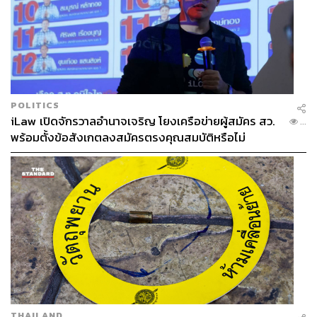
POLITICS
iLaw เปิดจักรวาลอำนาจเจริญ โยงเครือข่ายผู้สมัคร สว.
...
พร้อมตั้งข้อสังเกตลงสมัครตรงคุณสมบัติหรือไม่
มาฝั่งไทยกันบ้าง
Shrimps Clay Pot with Vermicelli (620
บาท)
กุ้งอบวุ้นเส้น เมนูคลาสสิกของไทยที่ถูกตีความใหม่ ให้
รสชาติลุ่มลึกและหอมกลิ่นเครื่องปรุงได้อย่างชัดเจน กินได้เพ
ลินๆ
THAILAND