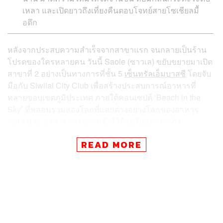
เหลา และเปิดยาวถึงเที่ยงคืนตอบโจทย์สายโซเชียลมื้
อดึก
หลังจากประสบความสำเร็จจากสาขาแรก จนกลายเป็นร้าน
โปรดของใครหลายคน วันนี้ Saole (ซาวเล) ขยับขยายมาเปิด
สาขาที่ 2 อย่างเป็นทางการที่ชั้น 5
เซ็นทรัลเอ็มบาสซี
โดยจับ
มือกับ Siwilai City Club เพื่อสร้างประสบการณ์อาหารที่
ทลายขอบเขตภูมิประเทศ ภายใต้คอนเซปต์ ‘Beach in the
Sky’ ที่หลอมรวมสองโลกที่แตกต่างอย่างโลกของอาหาร
ทะเล และ อาหารทางภูเขาเข้าไว้ด้วยกันอย่างลงตัว
READ MORE
หัวใจของสาขานี้ยังคงอยู่ที่การถ่ายทอดจิตวิญญาณแห่ง ‘ยูน
นาน’ ที่หมายถึงขุนเขา อันเป็นรากเหง้าของเชฟฮะนีฟ พิทยา
สาร ที่นำเทคนิคการปรุงอาหารส่งต่อมาจากครอบครัวมา
เป็นแกนหลัก ไม่ว่าจะเป็นความเข้มข้นของเครื่องเทศหรือ
กลิ่นควันไม้ มาผสานเข้ากับความสดใหม่ของวัตถุดิบจาก
ท้องทะเลไทยและมหาสมุทรทั่วโลก เกิดเป็นมิติรสชาติที่ลุ่ม
ลึกและมีเอกลักษณ์เฉพาะตัว