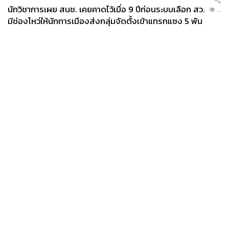
นักวิชาการเผย สนช. เคยคาดไว้เมื่อ 9 ปีก่อนระบบเลือก สว.
...
มีช่องโหว่ให้นักการเมืองส่งกลุ่มจัดตั้งเข้าแทรกแซง 5 พัน
ล้านยึดประเทศได้
และเราสั่ง
Taro Bua Loy (320 บาท)
บัวลอยเผือก เป็นการ
News
Wealth
Pop
Podcast
Video
Now
ปิดท้ายด้วยของหวานสุดประณีตที่แกะสลักเผือกเป็นรูปสัตว์
Opinion
Careers
Events
ทะเล เป็นการล้างปากด้วยความหวานละมุนอย่างลงตัว
Privacy
About
Contact
Policy
FOR
ADVERTISING
MEMBERSHIP