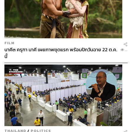
FILM
นาคี๓ ครุฑา นาคี เผยภาพชุดแรก พร้อมปักวันฉาย 22 ต.ค.
...
นี้
Crab Fried Rice with Spicy Tomato (450 บาท)
ข้าวผัดปู
พริกมะเขือเทศ ที่ยกระดับข้าวผัดปูด้วยรสชาติเผ็ดร้อนและ
ซอสมะเขือเทศปรุงพิเศษ ให้รสสัมผัสที่หนักแน่น หอมกลิ่น
กระทะแบบจัดเต็ม
THAILAND
/
POLITICS