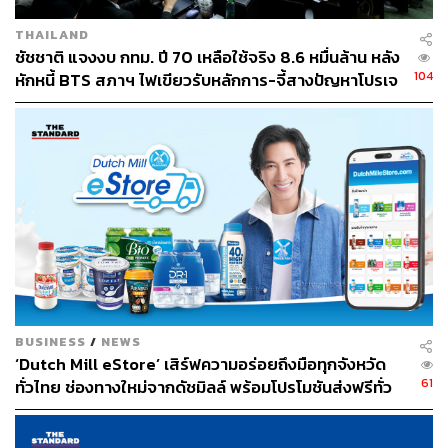
THAILAND
ชัชชาติ แจงงบ กทม. ปี 70 เหลือใช้จริง 8.6 หมื่นล้าน หลัง
104
หักหนี้ BTS สภาฯ ไฟเขียวรับหลักการ-จี้สางปัญหาโปรเจ
กต์ล่าช้า
BUSINESS
/
NEWS
‘Dutch Mill eStore’ เสิร์ฟความอร่อยถึงมือทุกจังหวัด
61
ทั่วไทย ช่องทางใหม่จากดัชมิลล์ พร้อมโปรโมชันส่งฟรีทั่ว
ประเทศ ส่งไว สั่งก่อนเที่ยง ได้ของวันถัดไป ส่งสินค้าแบบ
เย็นตรงจากโรงงาน [ADVERTORIAL]