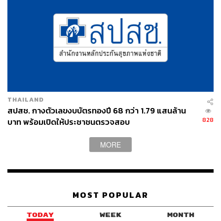
THAILAND
The Taste
สปสช. กางตัวเลขงบบัตรทองปี 68 กว่า 1.79 แสนล้าน
828
บาท พร้อมเปิดให้ประชาชนตรวจสอบ
รายการอาหารของ Saole ยังคงเน้นความเข้มข้นและถึงรส
เฉกเช่นเดิม และโชว์ทักษะการปรุงที่ละเอียดอ่อน หอมกลิ่น
MORE
กระทะ อาหารส่วนใหญ่เป็นคอมบิเนชั่นที่ Multicultural มากๆ
เพราะมีทั้งอาหารอีสาน อาหารไทย อาหารจีน รวมถึงมี
อาหารเมดิเตอร์เรเนียนด้วย รสชาติอาหารของที่นี่ มัน เลยไป
สุด จัดจ้าน มีหลายเลเยอร์ เหมือนพาเราไปนั่งรถไฟเหาะเลยที
MOST POPULAR
เดียว
TODAY
WEEK
MONTH