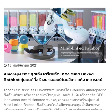
13 พฤศจิกายน 2021
Amorepacific สุดเจ๋ง เตรียมจัดแสดง Mind Linked
Bathbot หุ่นยนต์ที่สร้างบาธบอมบ์โดยวิเคราะห์จากอารมณ์
มนุษย์ผ่านคลื่นสมองแบบเรียลไทม์ ในงาน CES 2022
จากรายงานข่าวของ PRNewswire เกาหลีใต้ เปิดเผยว่า Amorepacific
ซึ่งเป็นบริษัทเครื่องสำอางยักษ์ใหญ่แห่งแดนกิมจิ เพิ่งคว้ารางวัล CES
Innovation Award Honoree หมาดๆ จากผลงานการสร้างหุ่นยนต์
Mind Linked Bathbot ซึ่งเป็นเทคโนโลยีความงามสุดล้ำที่สามารถ
สร้างบาธบอมบ์เฉพาะตัวบุคคลโดยใช้การวิเคราะห์จากอารมณ์ของ