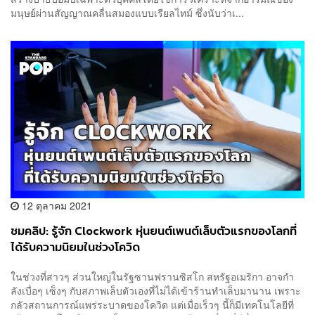
มนุษย์ผ่านสัญญาณคลื่นสมองแบบเรียลไทม์ ซึ่งนับว่าเ...
12 ตุลาคม 2021
ชมคลิป: รู้จัก Clockwork หุ่นยนต์เพนต์เล็บตัวแรกของโลกที่
ได้รับความนิยมในช่วงโควิด
ในช่วงที่สาวๆ ส่วนใหญ่ในรัฐซานฟรานซิสโก สหรัฐอเมริกา อาจกำ
ลังเบื่อๆ เซ็งๆ กับสภาพเล็บตัวเองที่ไม่ได้เข้าร้านทำเล็บมานาน เพราะ
กลัวสถานการณ์แพร่ระบาดของโควิด แต่เมื่อเร็วๆ นี้ก็มีเทคโนโลยีที่