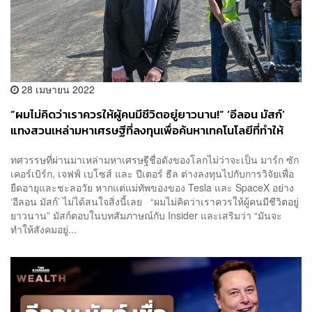
28 เมษายน 2022
“ผมไม่คิดว่าเราควรให้ผู้คนมีชีวิตอยู่ยาวนาน!” ‘อีลอน มัสก์’
แทงสวนเหล่ามหาเศรษฐีที่ลงทุนเพื่อค้นหาเทคโนโลยีที่ทำให้
มนุษย์มีชีวิตนานขึ้น
ทศวรรษที่ผ่านมาเหล่ามหาเศรษฐีชื่อดังของโลกไม่ว่าจะเป็น มาร์ก ซัก
เคอร์เบิร์ก, เจฟฟ์ เบโซส์ และ ปีเตอร์ ธีล ต่างลงทุนไปกับการวิจัยเพื่อ
ยืดอายุและชะลอวัย หากแต่แม่ทัพของของ Tesla และ SpaceX อย่าง
‘อีลอน มัสก์’ ไม่ได้สนใจสิ่งนี้เลย “ผมไม่คิดว่าเราควรให้ผู้คนมีชีวิตอยู่
ยาวนาน” มัสก์ตอบในบทสัมภาษณ์กับ Insider และเสริมว่า “มันจะ
ทำให้สังคมอยู่...