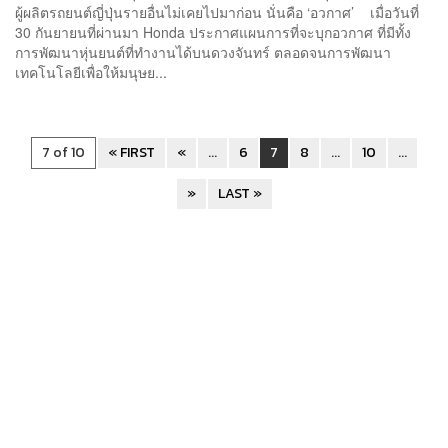
ผู้ผลิตรถยนต์ญี่ปุ่นรายอื่นไม่เคยไปมาก่อน นั่นคือ ‘อวกาศ’ เมื่อวันที่
30 กันยายนที่ผ่านมา Honda ประกาศแผนการที่จะบุกอวกาศ ที่มีทั้ง
การพัฒนาหุ่นยนต์ที่ทำงานได้บนดวงจันทร์ ตลอดจนการพัฒนา
เทคโนโลยีเพื่อให้มนุษย...
7 of 10
« FIRST
«
...
6
7
8
...
10
...
»
LAST »