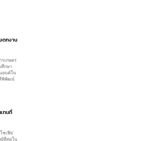
่ยงตกงาน
การเกษตร
รศึกษา
่นยนต์ใน
ีพิพัฒน์
แทนที่
โซเฟีย’
์ที่สุดใน