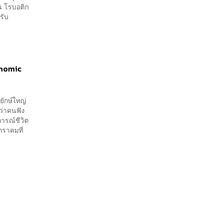
ัน โรบอติก
รับ
onomic
ยักษ์ใหญ่
ีว่าคนฟัง
ารณ์ชีวิต
กราคมที่