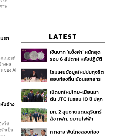
าภาพ
LATEST
ัวแรก
เงินบาท ‘แข็งค่า’ หนักสุด
แมนนอยด์
รอบ 6 สัปดาห์ หลังปฏิบัติ
ร้างผล
การแทรกแซงเยนของ
านของ AI
โรมเผยข้อมูลใหม่ปมทุจริต
สหรัฐฯ-ญี่ปุ่น Standard
สอบท้องถิ่น ย้อนเอกสาร
Chartered เปิดเป้าสิ้นปีนี้
ประชุมปี 2567 พบชื่อ
จ่อแข็งต่อแตะ 32.50 บาท
เปิดบทใหม่ไทย-เมียนมา
อนุทิน จ่อสอบต่อเอี่ยว
ต่อดอลลาร์
ดัน JTC ในรอบ 10 ปี ปลุก
ตัดตอน ม.บูรพา หรือไม่
หันจ้าง
‘เส้นเลือดใหญ่’ ค้า
มท. 2 ลุยชายแดนสุรินทร์
ชายแดน ท่าเรือน้ำลึก
สั่ง กฟภ. ขยายไฟฟ้า
ทวาย
ปิดให้
‘ปราสาทตาควาย–เนิน
อจำเป็น
ก กลาง ฟันโกงสอบท้อง
350’ เสริมความมั่นคง
ของ