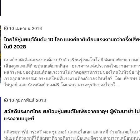
10 เมษายน 2018
ไทยใช้หุ่นยนต์อันดับ 10 โลก แบงก์ชาติเตือนแรงงานกว่าครึ่งเสี
ในปี 2028
แบงก์ชาติเตือนแรงงานต้องปรับตัว เรียนรู้เทคโนโลยี พัฒนาทักษะ ภาค
เสี่ยงถูกแทนที่ด้วยหุ่นยนต์มากที่สุด ธนาคารแห่งประเทศไทยรายงานกา
ผลกระทบของหุ่นยนต์ต่อแรงงานในภาคอุตสาหกรรมของไทยในหัวข้อ ‘หุ
ภาคอุตสาหกรรม: กระแสใหม่ที่แรงงานต้องกังวลจริงหรือ?’ โดย พัชรพร ล
ไพบูลย์ และ นันทนิตย์ ทองศรี โดยพบว่าภาคธุรกิจของไทยใ...
10 กุมภาพันธ์ 2018
สวัสดีประเทศไทย ยลโฉมหุ่นยนต์โซเฟียจากซาอุฯ ผู้พัฒนาย้ำ ไม่
แรงงานมนุษย์
สลิงชอทกรุ๊ป กรุงศรี คอนซูมเมอร์ และเอไอเอส อคาเดมี่ ร่วมกันเผยโฉม ‘
หุ่นยนต์ตัวแรกที่ได้สัญชาติซาอุดีอาระเบียและมีความสามารถเสมือนมนุษย