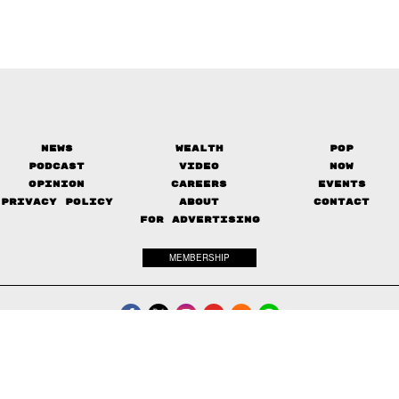
News
Wealth
Pop
Podcast
Video
Now
Opinion
Careers
Events
Privacy Policy
About
Contact
FOR ADVERTISING
MEMBERSHIP
© 2017-
The Standard. All rights reserved.