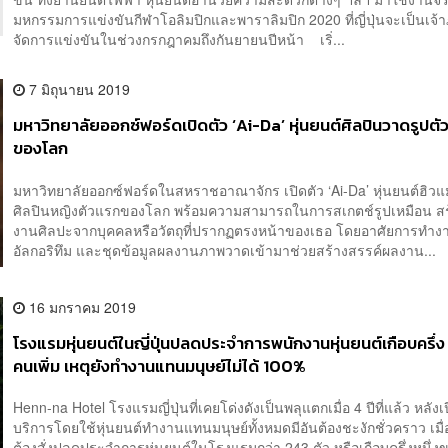
มหกรรมการแข่งขันกีฬาโอลิมปิกและพาราลิมปิก 2020 ที่ญี่ปุ่นจะเป็นเจ้
จัดการแข่งขันในช่วงกรกฎาคมถึงกันยายนปีหน้า เริ่...
7 มิถุนายน 2019
มหาวิทยาลัยออกซ์ฟอร์ดเปิดตัว ‘Ai-Da’ หุ่นยนต์ศิลปินวาดรูปต
ของโลก
มหาวิทยาลัยออกซ์ฟอร์ดในสหราชอาณาจักร เปิดตัว ‘Ai-Da’ หุ่นยนต์ฮิว
ศิลปินหญิงตัวแรกของโลก พร้อมความสามารถในการสเกตช์รูปเหมือน ส
งานศิลปะจากบุคคลหรือวัตถุที่ปรากฏตรงหน้าของเธอ โดยอาศัยการทำง
อัลกอริทึม และชุดข้อมูลผลงานภาพวาดเข้ามาช่วยสร้างสรรค์ผลงาน...
16 มกราคม 2019
โรงแรมหุ่นยนต์ในญี่ปุ่นปลดประจำการพนักงานหุ่นยนต์เกือบครึ่ง 
คนเพิ่ม เหตุยังทำงานแทนมนุษย์ไม่ได้ 100%
Henn-na Hotel โรงแรมญี่ปุ่นที่เคยโด่งดังเป็นพลุแตกเมื่อ 4 ปีที่แล้ว หลังเ
บริการโดยใช้หุ่นยนต์ทำงานแทนมนุษย์ทั้งหมดมีอันต้องชะงักชั่วคราว เมื่
ต้องสั่งปลดประจำการหุ่นยนต์ในโรงแรมกว่า 243 ตัว หรือเกือบครึ่งหนึ่ง