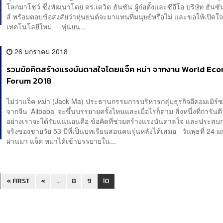
โลกมาโชว์ ซึ่งพัฒนาโดย ดร.เดวิด ฮันซัน ผู้ก่อตั้งและซีอีโอ บริษัท ฮันซ
ส์ พร้อมตอบข้อสงสัยว่าหุ่นยนต์จะมาแทนที่มนุษย์หรือไม่ และขอให้เปิดใจ
เทคโนโลยีใหม่ หุ่นยน...
26 มกราคม 2018
รวมข้อคิดสร้างแรงบันดาลใจโดยแจ็ค หม่า จากงาน World Ec
Forum 2018
ไม่ว่าแจ็ค หม่า (Jack Ma) ประธานกรรมการบริหารกลุ่มธุรกิจอีคอมเมิร์ซ
จากจีน ‘Alibaba’ จะขึ้นบรรยายครั้งไหนและเมื่อไรก็ตาม สิ่งหนึ่งที่การันต
อย่างเราจะได้รับแน่นอนคือ ข้อคิดที่ช่วยสร้างแรงบันดาลใจ และประสบก
จริงของชายวัย 53 ปีที่เป็นบทเรียนสอนคนรุ่นหลังได้เสมอ วันพุธที่ 24 ม
ผ่านมา แจ็ค หม่าได้เข้าบรรยายใน...
« FIRST
«
...
8
9
10