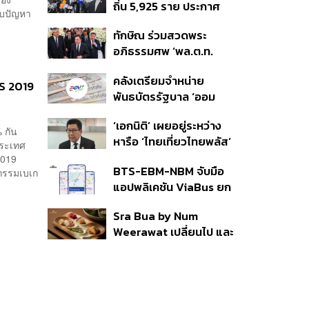
ถิ่น 5,925 ราย ประกาศ
ชายแดน
พบปัญหา
บัญชีใหม่ 7 ส.ค. ส่วน 97
ทักษิณ ร่วมสวดพระ
ราย รอ ป.ป.ช. ขีดเส้นแล้ว
อภิธรรมศพ ‘พล.ต.ท.
เสร็จ 31 ส.ค.
ผ่อน’ บิดา ‘พักตร์พิไล ทวี
คลังเตรียมจำหน่าย
สิน’ สิริอายุ 103 ปี แกนนำ
ES 2019
พันธบัตรรัฐบาล ‘ออม
เพื่อไทย-บุคคลหลาก
พลัส’ รอบถัดไป เร็วสุด 4
วงการร่วมอาลัย
‘เอกนิติ’ เผยอยู่ระหว่าง
ก.ย.นี้ อาจเพิ่มสัดส่วนการ
 กัน
หารือ ‘ไทยเที่ยวไทยพลัส’
ขายแบบ Small Lot First
ประเทศ
มีสิทธิใช้งบจากเงินกู้ 4
มากขึ้น
2019
BTS-EBM-NBM จับมือ
แสนล้าน มั่นใจงบต่อ ‘ไทย
หกรรมเบเก
แอปพลิเคชัน ViaBus ยก
ช่วยไทย พลัส’ เฟส 2 มี
ระดับการติดตามตำแหน่ง
เพียงพอ
Sra Bua by Num
รถไฟฟ้า 3 สายแบบเรียล
Weerawat เปลี่ยนไป และ
ไทม์
นี่คือเหตุผลที่เราควรกลับ
ไปอีกครั้ง