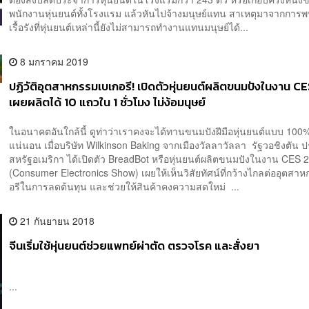
พนักงานหุ่นยนต์ทั้งโรงแรม แล้วหันไปจ้างมนุษย์แทน สาเหตุมาจากการ
เรื้อรังที่หุ่นยนต์เหล่านี้ยังไม่สามารถทำงานแทนมนุษย์ได้...
8 มกราคม 2019
ปฏิวัติอุตสาหกรรมเบเกอรี! เปิดตัวหุ่นยนต์ผลิตขนมปังในงาน C
เผยผลิตได้ 10 แถวใน 1 ชั่วโมง ไม่ง้อมนุษย์
ในอนาคตอันใกล้นี้ ดูท่าว่าเราคงจะได้ทานขนมปังฝีมือหุ่นยนต์แบบ 100%
แน่นอน เมื่อบริษัท Wilkinson Baking จากเมืองวัลลาวัลลา รัฐวอชิงตัน 
สหรัฐอเมริกา ได้เปิดตัว BreadBot หรือหุ่นยนต์ผลิตขนมปังในงาน CES 
(Consumer Electronics Show) เผยให้เห็นวิสัยทัศน์ที่กว้างไกลต่ออุตสา
อรีในการลดต้นทุน และช่วยให้สินค้าคงความสดใหม่ ...
21 กันยายน 2018
จีนเริ่มใช้หุ่นยนต์ช่วยแพทย์ผ่าตัด ตรวจโรค และสั่งยา
...