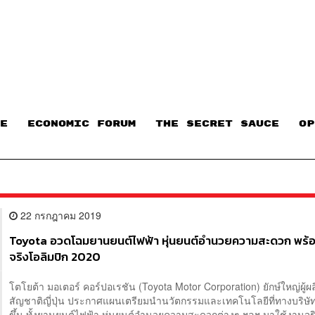
E
ECONOMIC FORUM
THE SECRET SAUCE​
OP
22 กรกฎาคม 2019
Toyota อวดโฉมยานยนต์ไฟฟ้า หุ่นยนต์อำนวยความสะดวก พร้อ
จริงโอลิมปิก 2020
โตโยต้า มอเตอร์ คอร์ปอเรชัน (Toyota Motor Corporation) ยักษ์ใหญ่ผู้ผ
สัญชาติญี่ปุ่น ประกาศแผนเตรียมนำนวัตกรรมและเทคโนโลยีที่ทางบริษ
ขึ้น ทั้งยานยนต์ไฟฟ้า หุ่นยนต์อำนวยความสะดวกต่างๆ ฯลฯ มาใช้งานจร