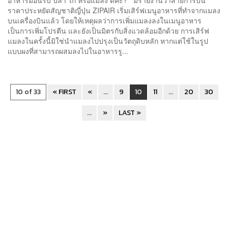
ราคาประหยัดสัญชาติญี่ปุ่น ZIPAIR เริ่มเสิร์ฟเมนูอาหารที่ทำจากแมลง
บนเครื่องบินแล้ว โดยให้เหตุผลว่าการเพิ่มแมลงลงในเมนูอาหาร
เป็นการเพิ่มโปรตีน และยังเป็นมิตรกับสิ่งแวดล้อมอีกด้วย การเสิร์ฟ
แมลงในครั้งนี้มิใช่นำแมลงไปปรุงเป็นวัตถุดิบหลัก หากแต่ใช้ในรูป
แบบผงที่สามารถผสมลงไปในอาหารรู...
10 of 33
« FIRST
«
...
9
10
11
...
20
30
...
»
LAST »