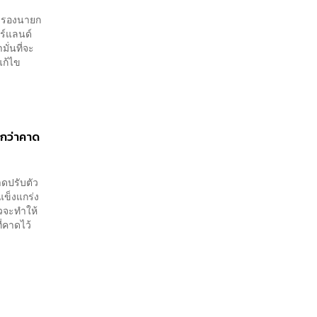
อ รองนายก
อร์แลนด์
มั่นที่จะ
แก้ไข
ีกว่าคาด
าดปรับตัว
แข็งแกร่ง
วจะทำให้
่คาดไว้