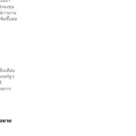
ะแสมา
หลักสูตรในห้องเรียนถึงที่
นักลงทุน
ทำงาน
ที่ยาวนาน
ิ่มขึ้นต่อ
็นเตือน
ลสหรัฐฯ
้
รายการ
าขยาย