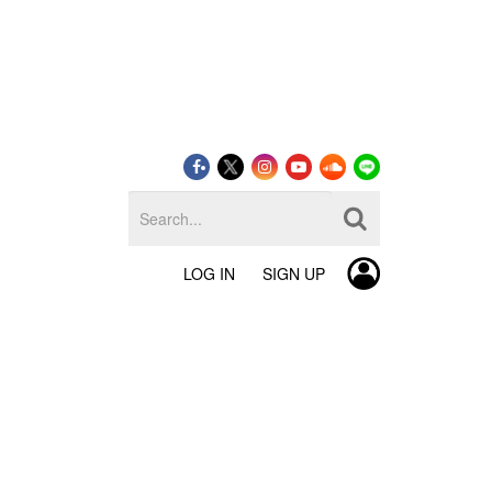
LOG IN
SIGN UP