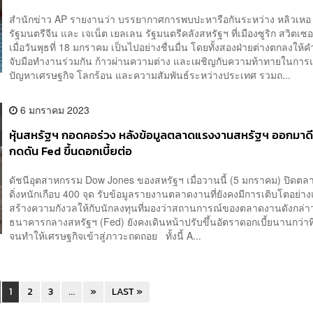
สำนักข่าว AP รายงานว่า บรรยากาศการพบปะหารือกันระหว่าง หลิวเห
รัฐมนตรีจีน และ เจเน็ต เยลเลน รัฐมนตรีคลังสหรัฐฯ ที่เมืองซูริก สวิตเซ
เมื่อวันพุธที่ 18 มกราคม เป็นไปอย่างชื่นมื่น โดยทั้งสองฝ่ายต่างตกลงให้คำ
จับมือทำงานร่วมกัน ก้าวผ่านความต่าง และเผชิญกับความท้าทายในการ
ปัญหาเศรษฐกิจ โลกร้อน และความสัมพันธ์ระหว่างประเทศ รวมถ...
6 มกราคม 2023
หุ้นสหรัฐฯ กอดคอร่วง หลังข้อมูลตลาดแรงงานสหรัฐฯ ออกมาด
กดดัน Fed ขึ้นดอกเบี้ยต่อ
ดัชนีอุตสาหกรรม Dow Jones ของสหรัฐฯ เมื่อวานนี้ (5 มกราคม) ปิดตล
ดิ่งหนักเกือบ 400 จุด รับข้อมูลรายงานตลาดงานที่ยังคงมีการเติบโตอย่าง
สร้างความกังวลให้กับนักลงทุนที่มองว่าสถานการณ์ของตลาดงานดังกล่า
ธนาคารกลางสหรัฐฯ (Fed) ยังคงเดินหน้าปรับขึ้นอัตราดอกเบี้ยนานกว่าที
จนทำให้เศรษฐกิจเข้าสู่ภาวะถดถอย ทั้งนี้ A...
1
2
3
...
»
LAST »