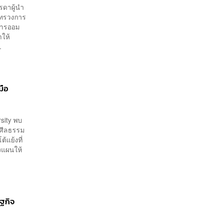
รดาผู้นำ
ะทรวงการ
การออม
าให้
.
มือ
sity พบ
อศีลธรรม
้แย้งที่
งแผนให้
ษฐกิจ