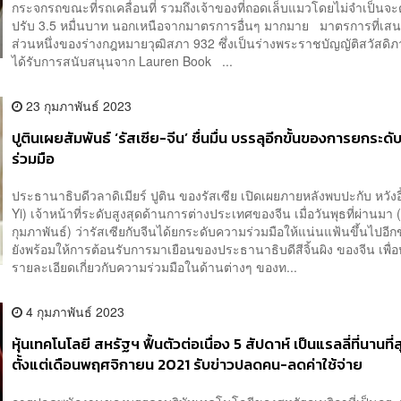
กระจกรถขณะที่รถเคลื่อนที่ รวมถึงเจ้าของที่ถอดเล็บแมวโดยไม่จำเป็นจะต
ปรับ 3.5 หมื่นบาท นอกเหนือจากมาตรการอื่นๆ มากมาย มาตรการที่เสนอ
ส่วนหนึ่งของร่างกฎหมายวุฒิสภา 932 ซึ่งเป็นร่างพระราชบัญญัติสวัสดิภาพ
ได้รับการสนับสนุนจาก Lauren Book ...
23 กุมภาพันธ์ 2023
ปูตินเผยสัมพันธ์ ‘รัสเซีย-จีน’ ชื่นมื่น บรรลุอีกขั้นของการยกระด
ร่วมมือ
ประธานาธิบดีวลาดิเมียร์ ปูติน ของรัสเซีย เปิดเผยภายหลังพบปะกับ หวังอ
Yi) เจ้าหน้าที่ระดับสูงสุดด้านการต่างประเทศของจีน เมื่อวันพุธที่ผ่านมา 
กุมภาพันธ์) ว่ารัสเซียกับจีนได้ยกระดับความร่วมมือให้แน่นแฟ้นขึ้นไปอีก
ยังพร้อมให้การต้อนรับการมาเยือนของประธานาธิบดีสีจิ้นผิง ของจีน เพื่
รายละเอียดเกี่ยวกับความร่วมมือในด้านต่างๆ ของท...
4 กุมภาพันธ์ 2023
หุ้นเทคโนโลยี สหรัฐฯ ฟื้นตัวต่อเนื่อง 5 สัปดาห์ เป็นแรลลี่ที่นานที่
ตั้งแต่เดือนพฤศจิกายน 2021 รับข่าวปลดคน-ลดค่าใช้จ่าย