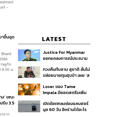
vestment
ทร์ –
ขาขึ้นฉุด
LATEST
Justice For Myanmar
e Board
ออกแถลงการณ์ประณาม
 2566
รัฐบาลไทย เชิญมินอ่อง
ศรษฐกิจ
ทวงคืนทับลาน สุชาติ ลั่นไม่
0-8.00 น.
หล่ายเยือน เรียกร้องหยุด
ปล่อยนายทุนฮุบป่า เผย ‘ส
ให้ความชอบธรรมรัฐบาล
ตาร์เวลล์’ รื้อถอนเองคืบ
ทหาร
Loser ของ Tame
40% เตือนผู้ฝ่าฝืนเจอขั้น
Impala มียอดสตรีมเพิ่ม
เด็ดขาด
ต่าง’ ขณะ
ขึ้น 456% หลังถูกใช้
กปรับ 3.5
เปิดข้อตกลงช่องแคบฮอร์
ประกอบ Spider-Man
มุซ 60 วัน อิหร่านได้อะไร
ออกจาก
ทำไมสหรัฐฯ ถึงยอม