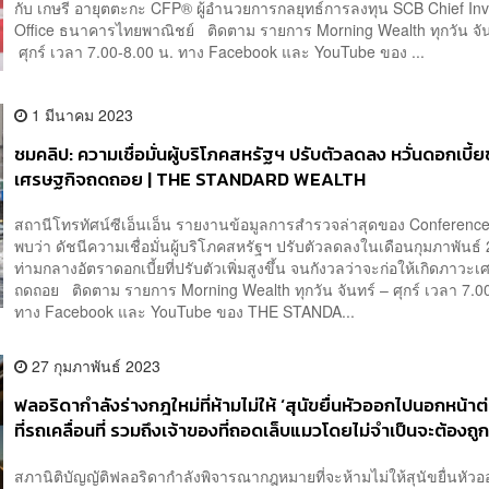
กับ เกษรี อายุตตะกะ CFP® ผู้อำนวยการกลยุทธ์การลงทุน SCB Chief In
Office ธนาคารไทยพาณิชย์ ติดตาม รายการ Morning Wealth ทุกวัน จัน
ศุกร์ เวลา 7.00-8.00 น. ทาง Facebook และ YouTube ของ ...
1 มีนาคม 2023
ชมคลิป: ความเชื่อมั่นผู้บริโภคสหรัฐฯ ปรับตัวลดลง หวั่นดอกเบี้ย
เศรษฐกิจถดถอย | THE STANDARD WEALTH
สถานีโทรทัศน์ซีเอ็นเอ็น รายงานข้อมูลการสำรวจล่าสุดของ Conferenc
พบว่า ดัชนีความเชื่อมั่นผู้บริโภคสหรัฐฯ ปรับตัวลดลงในเดือนกุมภาพันธ์
ท่ามกลางอัตราดอกเบี้ยที่ปรับตัวเพิ่มสูงขึ้น จนกังวลว่าจะก่อให้เกิดภาวะเ
ถดถอย ติดตาม รายการ Morning Wealth ทุกวัน จันทร์ – ศุกร์ เวลา 7.0
ทาง Facebook และ YouTube ของ THE STANDA...
27 กุมภาพันธ์ 2023
ฟลอริดากำลังร่างกฎใหม่ที่ห้ามไม่ให้ ‘สุนัขยื่นหัวออกไปนอกหน้า
ที่รถเคลื่อนที่ รวมถึงเจ้าของที่ถอดเล็บแมวโดยไม่จำเป็นจะต้องถู
หมื่นบาท
สภานิติบัญญัติฟลอริดากำลังพิจารณากฎหมายที่จะห้ามไม่ให้สุนัขยื่นหัว