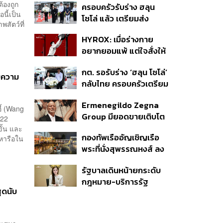
้องถูก
ครอบครัวรับร่าง ฮลุน
นี้เป็น
โซโล่ แล้ว เตรียมส่ง
สัตว์ที่
ชันสูตรหาสาเหตุการเสีย
HYROX: เมื่อร่างกาย
ชีวิต
อยากยอมแพ้ แต่ใจสั่งให้
ไปต่อ นี่คือบททดสอบ
กต. รอรับร่าง ‘ฮลุน โซโล่’
Self-Commitment ที่น่า
ับความ
กลับไทย ครอบครัวเตรียม
ลอง
ชันสูตรสาเหตุการเสียชีวิต
Ermenegildo Zegna
ี้ (Wang
Group มียอดขายเติบโต
(22
ขึ้น 10.3% ในไตรมาสที่ 2
ขั้น และ
กองทัพเรืออัญเชิญเรือ
ของปีนี้
อหารือใน
พระที่นั่งสุพรรณหงส์ ลง
น้ำซ้อมฝีพายเตรียมขบวน
รัฐบาลเดินหน้ายกระดับ
พยุหยาตราทางชลมารค ปี
กฎหมาย-บริการรัฐ
2569
สุดนับ
คุ้มครองสิทธิผู้มีความ
หลากหลายทางเพศ ดัน
ความเท่าเทียมตั้งแต่