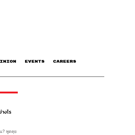
INION
EVENTS
CAREERS
่างไร
น? พูดคุย