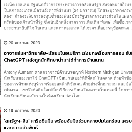
เจเน็ต เยลเลน รัฐมนตรีว่าการกระทรวงการคลังสหรัฐฯ ส่งจดหมายถึงบร
ในสภาคองเกรสเมื่อวันอังคารที่ผ่านมา (24 มกราคม) โดยระบุว่าทางกร
คลังฯ กำลังระงับการลงทุนซ้ำของพันธบัตรรัฐบาลกลางบางส่วนในแผน
ทรัพย์ของเจ้าหน้าที่รัฐ ซึ่งเป็นอีกหนึ่งมาตรการเพิ่มเติม ‘พิเศษ’ เพื่อซื้อเวล
ประธานาธิบดีโจ ไบเดน และสภาคองเกรส ได้เจรจาเพื่อบรรลุข้อตกลงเ..
20 มกราคม 2023
อาจารย์มหาวิทยาลัย-มัธยมในอเมริกา เร่งยกเครื่องการสอน รับ
ChatGPT หลังถูกนักศึกษานำมาใช้ทำการบ้านแทน
Antony Aumann ศาสตราจารย์ด้านปรัชญาที่ Northern Michigan Univer
นักเรียนของเขาใช้ ChatGPT เขียน ‘เปเปอร์ที่ดีที่สุด’ ในคลาส ด้วยหัวข้
ของการห้ามแต่งบูร์กา พร้อมย่อหน้าที่ชัดเจน ตัวอย่างที่เหมาะสม และข้อโต
เข้มงวด เขาจึงตัดสินใจเปลี่ยนวิธีการเขียนเรียงความในเทอมนี้ โดยวา
นักเรียนเขียนฉบับร่างในห้องเรียน ก่อนโดย...
19 มกราคม 2023
‘สหรัฐฯ-จีน’ หารือชื่นมื่น พร้อมจับมือร่วมคลายปมโลกร้อน เศร
และความสัมพันธ์