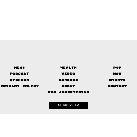
News
Wealth
Pop
Podcast
Video
Now
Opinion
Careers
Events
Privacy Policy
About
Contact
FOR ADVERTISING
MEMBERSHIP
© 2017-
2026
The Standard. All rights reserved.