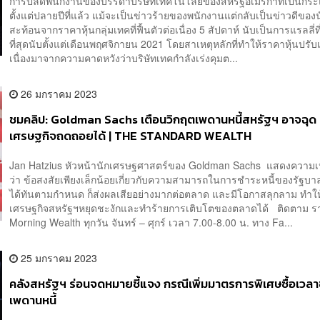
การปลดพนักงานของบรรดาบริษัทเทคโนโลยีของสหรัฐอเมริกาที่เป็นกร
ตั้งแต่ปลายปีที่แล้ว แม้จะเป็นข่าวร้ายของพนักงานแต่กลับเป็นข่าวดีของ
สะท้อนจากราคาหุ้นกลุ่มเทคที่ฟื้นตัวต่อเนื่อง 5 สัปดาห์ นับเป็นการแรลลี่
ที่สุดนับตั้งแต่เดือนพฤศจิกายน 2021 โดยสาเหตุหลักที่ทำให้ราคาหุ้นปรับเพ
เนื่องมาจากความคาดหวังว่าบริษัทเทคกำลังเร่งคุมต...
26 มกราคม 2023
ชมคลิป: Goldman Sachs เตือนวิกฤตเพดานหนี้สหรัฐฯ อาจฉุด
เศรษฐกิจถดถอยได้ | THE STANDARD WEALTH
Jan Hatzius หัวหน้านักเศรษฐศาสตร์ของ Goldman Sachs แสดงความเห
ว่า ข้อสงสัยเพียงเล็กน้อยเกี่ยวกับความสามารถในการชำระหนี้ของรัฐบา
ได้ทันตามกำหนด ก็ส่งผลเสียอย่างมากต่อตลาด และมีโอกาสลุกลาม ทำให
เศรษฐกิจสหรัฐฯหยุดชะงักและทำร้ายการเติบโตของตลาดได้ ติดตาม 
Morning Wealth ทุกวัน จันทร์ – ศุกร์ เวลา 7.00-8.00 น. ทาง Fa...
25 มกราคม 2023
คลังสหรัฐฯ ร่อนจดหมายชี้แจง กรณีเพิ่มมาตรการพิเศษซื้อเวล
เพดานหนี้