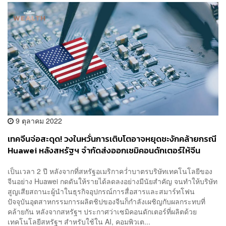
9 ตุลาคม 2022
เทคจีนจ่อสะดุด! วงในหวั่นการเติบโตอาจหยุดชะงักคล้ายกรณี
Huawei หลังสหรัฐฯ จำกัดส่งออกเซมิคอนดักเตอร์ให้จีน
เป็นเวลา 2 ปี หลังจากที่สหรัฐอเมริกาคว่ำบาตรบริษัทเทคโนโลยีของ
จีนอย่าง Huawei กดดันให้รายได้ลดลงอย่างมีนัยสำคัญ จนทำให้บริษัท
สูญเสียสถานะผู้นำในธุรกิจอุปกรณ์การสื่อสารและสมาร์ทโฟน
ปัจจุบันอุตสาหกรรมการผลิตชิปของจีนก็กำลังเผชิญกับผลกระทบที่
คล้ายกัน หลังจากสหรัฐฯ ประกาศว่าเซมิคอนดักเตอร์ที่ผลิตด้วย
เทคโนโลยีสหรัฐฯ สำหรับใช้ใน AI, คอมพิวเต...