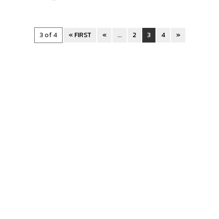
3 of 4
« FIRST
«
...
2
3
4
»