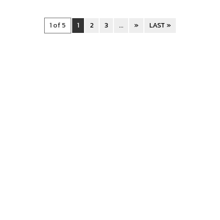
1 of 5
1
2
3
...
»
LAST »