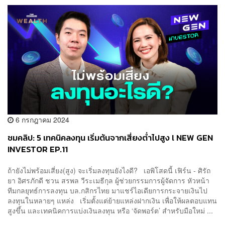
6 กรกฎาคม 2024
ชมคลิป: 5 เทคนิคลงทุน เริ่มต้นจากเสี่ยงต่ำไปสูง l NEW GEN
INVESTOR EP.11
ถ้ายังไม่พร้อมเสี่ยง(สูง) จะเริ่มลงทุนยังไงดี? เอพิโสดนี้ เฟิร์น - ศิรัถ
ยา อิศรภักดี ชวน สรพล วีระเมธีกุล ผู้ช่วยกรรมการผู้จัดการ หัวหน้า
ทีมกลยุทธ์การลงทุน บล.กสิกรไทย มาแชร์ไอเดียการกระจายเงินไป
ลงทุนในหลายๆ แหล่ง เริ่มตั้งแต่ย้ายแหล่งฝากเงิน เพื่อให้ผลตอบแทน
สูงขึ้น และเทคนิคการแบ่งเงินลงทุน หรือ ‘จัดพอร์ต’ สำหรับมือใหม่ ...