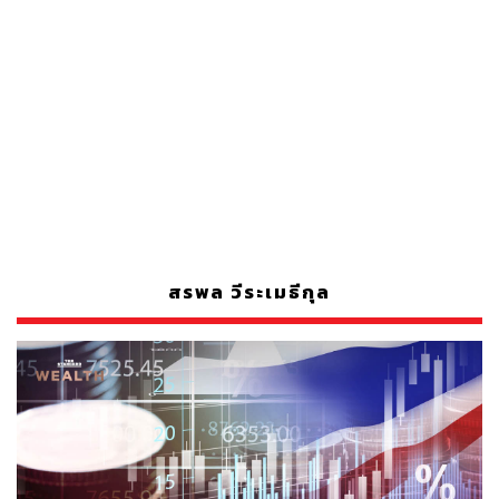
สรพล วีระเมธีกุล