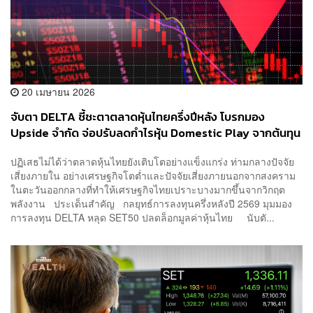
20 เมษายน 2026
จับตา DELTA ชี้ชะตาตลาดหุ้นไทยครึ่งปีหลัง โบรกมอง
Upside จำกัด จ่อปรับลดกำไรหุ้น Domestic Play จากต้นทุน
พลังงานแพงขึ้น
ปฏิเสธไม่ได้ว่าตลาดหุ้นไทยยังเติบโตอย่างแข็งแกร่ง ท่ามกลางปัจจัย
เสี่ยงภายใน อย่างเศรษฐกิจโตต่ำและปัจจัยเสี่ยงภายนอกจากสงคราม
ในตะวันออกกลางที่ทำให้เศรษฐกิจไทยเปราะบางมากขึ้นจากวิกฤต
พลังงาน ประเด็นสำคัญ กลยุทธ์การลงทุนครึ่งหลังปี 2569 มุมมอง
การลงทุน DELTA หลุด SET50 ปลดล็อกมูลค่าหุ้นไทย นับตั...