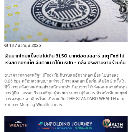
18 กันยายน 2025
เงินบาทไทยแข็งต่อไม่เกิน 31.50 บาทต่อดอลลาร์ เหตุ Fed ไม่
เร่งลดดอกเบี้ย จับตาแนวโน้ม ธปท.- คลัง ประสานงานร่วมกัน
ธนาคารกลางสหรัฐฯ (Fed) มีมติปรับลดอัตราดอกเบี้ยนโยบายลง
0.25 bps พร้อมส่งสัญญาณว่าจะมีการลดดอกเบี้ยเพิ่มเติมอีก 2 ครั้งใน
ปีนี้ ภายหลังถูกกดดันอย่างหนักจากทำเนียบขาวให้เร่งผ่อนคลายต้นทุน
การกู้ยืม สรพล วีระเมธีกุล ผู้ช่วยกรรมการผู้จัดการ หัวหน้าทีมกลยุทธ์
การลงทุน บล.กสิกรไทย เปิดเผยกับ THE STANDARD WEALTH ผ่าน
รายการ Morning Wealth ว่าการ...