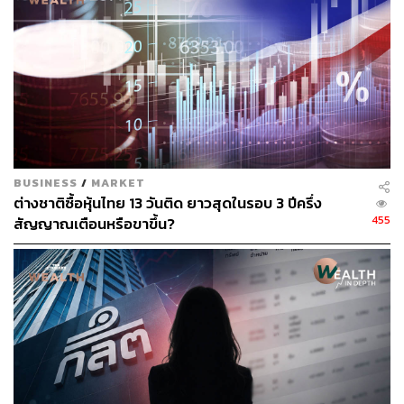
DELTA และ TRUE มีส่วนช่วยดันดัชนีในวันนี้รวมกันราว 27
จุด
ภาพ:
Danawan Purbanggoro / Shutterstock
สามารถติดตาม THE STANDARD WEALTH
ผ่านแอปพลิเคชันต่างๆ ที่คุณสะดวกหรือใช้งานอยู่แล้วได้เลย
BUSINESS
/
MARKET
ต่างชาติซื้อหุ้นไทย 13 วันติด ยาวสุดในรอบ 3 ปีครึ่ง
455
สัญญาณเตือนหรือขาขึ้น?
TAGS:
DELTA
ณัฐชาต เมฆมาสิน
MSCI
SET
บล.กสิกรไทย
สรพล วีระเมธีกุล