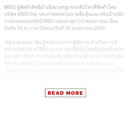
MSCI ผู้จัดทำดัชนีอ้างอิงมาตรฐานระดับโลกที่จัดทำโดย
บริษัท MSCI Inc. ประกาศทบทวนรายชื่อหุ้นและปรับน้ำหนัก
การลงทุนของดัชนี MSCI รอบล่าสุด (12 พฤษภาคม) มีผล
บังคับ ใช้ ณ ราคาปิดของวันที่ 29 พฤษภาคม 2569
ณัฐชาต เมฆมาสิน ผู้ช่วยกรรมการผู้จัดการ ฝ่ายวิเคราะห์
หลักทรัพย์ บล.ทรีนีตี้ กล่าวว่า รอบนี้มีหุ้นไทยที่ถูกลดน้ำหนัก
หลายตัว เมื่อหักล้างกับหุ้นที่ถูกเพิ่มน้ำหนัก คาดว่าจะเห็นเงิน
ทุน (Fund flow) ไหลออกอยู่ที่ประมาณ 6-7 พันล้านบาท
เนื่องจากหุ้นไทย Underperform ตลาดหุ้นหลักๆ ในตลาดเกิด
ใหม่ (Emerging market) อย่างเกาหลีใต้และไต้หวันค่อนข้าง
มาก
READ MORE
เม็ดเงิน 6-7 พันล้านบาท อิงจาก Passive fund ที่จะต้องปรับ
พอร์ตในช่วงนี้ไปจนถึงวันสุดท้ายคือ 29 พฤษภาคมนี้ ก่อนจะ
มีผลตั้งแต่เดือนมิถุนายน โดยน้ำหนักของหุ้นไทย ณ วันที่ 11
พฤษภาคม อยู่ที่ราว 1% หรือต่ำกว่าเล็กน้อย หลังจากการ
ปรับน้ำหนักรอบนี้ น้ำหนักของหุ้นไทยจะลดลงไปต่ำกว่านั้น