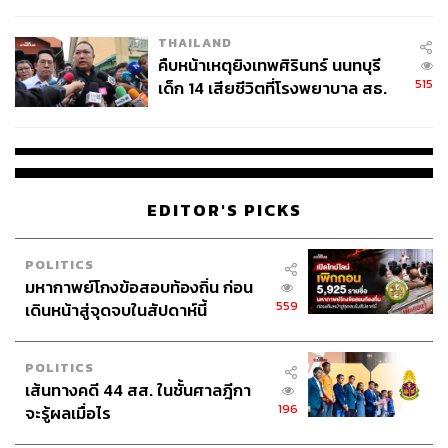
สอบปมขโมยปืนปู่ก่อเหตุ
THAILAND
คืบหน้าเหตุยิงเทพศิรินทร์ นนทบุรี
515
เด็ก 14 เสียชีวิตที่โรงพยาบาล สธ.
ยืนยันครูเสียชีวิต 5 ราย เจ็บ 22
ราย
EDITOR'S PICKS
POLITICS
มหากาพย์โกงข้อสอบท้องถิ่น ก่อน
559
เดินหน้าสู่จุดจบในสัปดาห์นี้
POLITICS
เส้นทางคดี 44 สส. ในชั้นศาลฎีกา
196
จะรู้ผลเมื่อไร