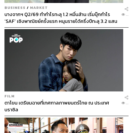
BUSINESS
/
MARKET
บางจากฯ Q2/69 ทำกำไรทะลุ 1.2 หมื่นล้าน เริ่มบุ๊กกำไร
...
‘SAF’ เชิงพาณิชย์ครั้งแรก หนุนรายได้ครึ่งปีทะลุ 3.2 แสน
ล้าน
FILM
ตาโขน เตรียมฉายที่เทศกาลภาพยนตร์ไทย ณ ประเทศ
...
บราซิล