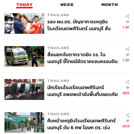
TODAY
WEEK
MONTH
THAILAND
รอง ผบ.ตร. บัญชาการเหตุยิง
1.3K
โรงเรียนเทพศิรินทร์ นนทบุรี สั่ง
ค้นหา 2 รอบยืนยันไร้คนติดค้าง พบ
ศพปู่-ย่าที่บ้านพักผู้ก่อเหตุ
THAILAND
สื่อนอกจับตากราดยิง รร. ใน
1.2K
นนทบุรี ชี้ไทยมีอัตราครอบครองปืน
สูงในระดับต้นของภูมิภาค
THAILAND
นักเรียนโรงเรียนเทพศิรินทร์
805
นนทบุรี อพยพเข้ายังพื้นที่ปลอดภัย
ชั่วคราว หลังเหตุใช้อาวุธปืนภายใน
โรงเรียนคลี่คลาย
THAILAND
คืบหน้าเหตุยิงโรงเรียนเทพศิรินทร์
659
นนทบุรี ดับ 6 ศพ โฆษก ตร. เร่ง