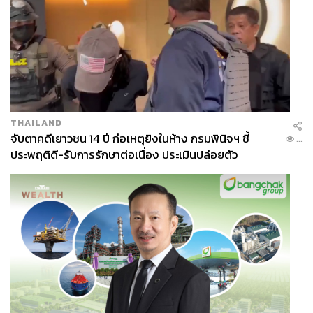
THAILAND
จับตาคดีเยาวชน 14 ปี ก่อเหตุยิงในห้าง กรมพินิจฯ ชี้
...
ประพฤติดี-รับการรักษาต่อเนื่อง ประเมินปล่อยตัว