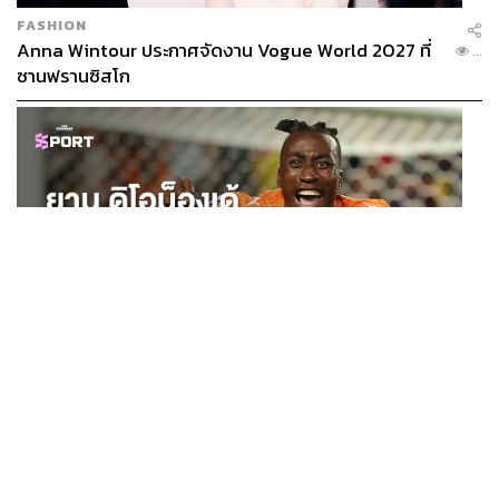
FASHION
Anna Wintour ประกาศจัดงาน Vogue World 2027 ที่
...
ซานฟรานซิสโก
SPORT
ยาน ดิโอม็องเด้ 2 ปีก่อนยังไร้สโมสรอาชีพ สู่นักเตะค่าตัว
...
125 ล้านยูโร กับคำสัญญาถึงน้องสาวผู้ล่วงลับ