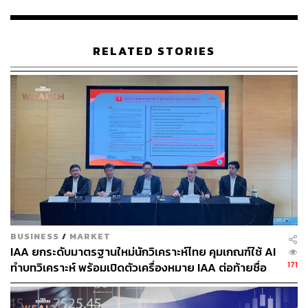
MARKET จะพบว่า 3 ประเทศดังกล่าวคิดเป็นสัดส่วนรวมกัน
สูงถึง 66% ของดัชนีทั้งหมด จึงบังคับให้ประเทศที่มีสัดส่วน
ใหญ่เหล่านี้มีน้ำหนักในดัชนีเพิ่มขึ้น ส่งผลให้ประเทศที่มี
RELATED STORIES
ขนาดเล็กกว่าและผลตอบแทนในช่วงที่ผ่านมาไม่ได้โดดเด่น
เท่า อาทิ ตลาดหุ้นไทยจำเป็นต้องถูกเบียดและปรับลดน้ำหนัก
ลงโดยปริยาย
อย่างไรก็ตาม ดัชนี SET ของหุ้นไทยหลังเปิดตลาดเช้านี้ (13
พฤษภาคม) พุ่งขึ้นแตะ 1,521 จุด ณ เวลา 11.00 น. เพิ่มขึ้น
37 จุด จากวันทำการก่อนหน้า
สรพล วีระเมธีกุล ผู้ช่วยกรรมการผู้จัดการและหัวหน้าทีม
กลยุทธ์การลงทุน บล.กสิกรไทย เปิดเผยว่า หุ้นไทยที่ปรับตัว
ขึ้นแรงเช้านี้เป็นเพราะแรงเก็งกำไรในหุ้น DELTA และ
BUSINESS
/
MARKET
TRUE ที่ถูกเพิ่มน้ำหนักในดัชนี MSCI ถือเป็นเซอร์ไพรส์ใน
IAA ยกระดับมาตรฐานใหม่นักวิเคราะห์ไทย คุมเกณฑ์ใช้ AI
ทางบวกจากเดิมที่ถูกคาดการณ์ว่าอาจถูกปรับลดน้ำหนัก
171
ทำบทวิเคราะห์ พร้อมเปิดตัวเครื่องหมาย IAA ต่อท้ายชื่อ
โดยราคาหุ้น DELTA พุ่งขึ้นแตะ 330 บาท ถือเป็นการทำสถิติ
สูงสุดใหม่ (All time high) ใหม่อีกครั้ง การปรับขึ้นของหุ้น