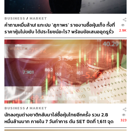
BUSINESS
/
MARKET
790
คำถามหมื่นล้าน! แกะปม ‘สุภาพร’ รายงานซื้อหุ้นเท็จ ทั้งที่
2.9K
ราคาหุ้นไม่ขยับ ได้ประโยชน์อะไร? พร้อมข้อเสนออุดรูรั่ว
ตลาดทุนไทย
ABOUT THE AUTHOR
สกุลชัย เก่งอนันตานนท์
Content Creator สำนักข่าว THE
STANDARD WEALTH
BUSINESS
/
MARKET
นักลงทุนต่างชาติกลับมาไล่ซื้อหุ้นไทยอีกครั้ง รวม 2.8
323
หมื่นล้านบาท ภายใน 7 วันทำการ ดัน SET ปิดที่ 1,611 จุด