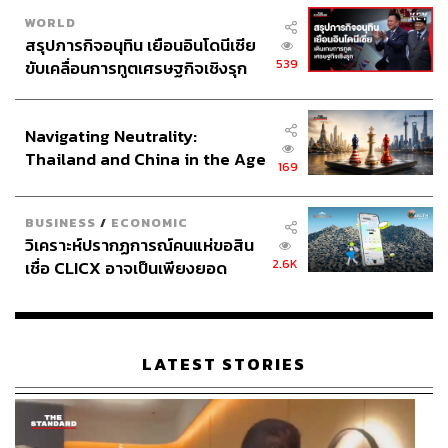
WORLD
สรุปภารกิจอนุทิน เยือนอินโดนีเซีย
539
ขับเคลื่อนการทูตเศรษฐกิจเชิงรุก
ประกาศหุ้นส่วนยุทธศาสตร์ไทย –
อินโดนีเซีย
Navigating Neutrality:
Thailand and China in the Age
169
of a New Global Order
BUSINESS
/
ECONOMIC
วิเคราะห์ปรากฏการณ์คนแห่ขอสิน
2.6K
เชื่อ CLICX อาจเป็นเพียงยอด
ภูเขาน้ำแข็ง ของปัญหาหนี้ครัว
เรือนไทยที่ถูกซุกไว้
LATEST STORIES