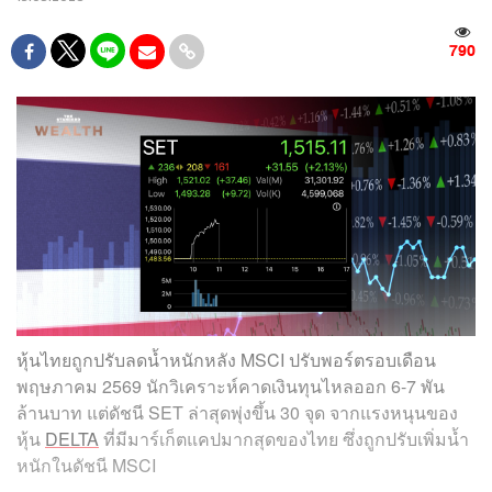
790
หุ้นไทยถูกปรับลดน้ำหนักหลัง MSCI ปรับพอร์ตรอบเดือน
พฤษภาคม 2569 นักวิเคราะห์คาดเงินทุนไหลออก 6-7 พัน
ล้านบาท แต่ดัชนี SET ล่าสุดพุ่งขึ้น 30 จุด จากแรงหนุนของ
หุ้น
DELTA
ที่มีมาร์เก็ตแคปมากสุดของไทย ซึ่งถูกปรับเพิ่มน้ำ
หนักในดัชนี MSCI