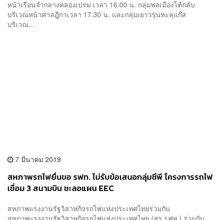
หน้าเรือนจำกลางคลองเปรม เวลา 16.00 น. กลุ่มพลเมืองโต้กลับ
บริเวณหน้าศาลฎีกาเวลา 17.30 น. และกลุ่มเยาวรุ่นทะลุแก๊ส
บริเวณ...
7 มีนาคม 2019
สหภาพรถไฟยื่นขอ รฟท. ไม่รับข้อเสนอกลุ่มซีพี โครงการรถไฟ
เชื่อม 3 สนามบิน ชะลอแผน EEC
สหภาพแรงงานรัฐวิสาหกิจรถไฟแห่งประเทศไทยร่วมกับ
สหภาพแรงงานรัฐวิสาหกิจรถไฟแห่งประเทศไทย (สร.รฟท.) ร่วมกับ