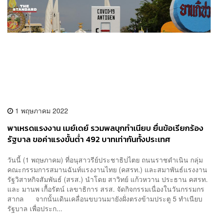
1 พฤษภาคม 2022
พาเหรดแรงงาน เมย์เดย์ รวมพลบุกทำเนียบ ยื่นข้อเรียกร้อง
รัฐบาล ขอค่าแรงขั้นต่ำ 492 บาทเท่ากันทั้งประเทศ
วันนี้ (1 พฤษภาคม) ที่อนุสาวรีย์ประชาธิปไตย ถนนราชดำเนิน กลุ่ม
คณะกรรมการสมานฉันท์แรงงานไทย (คสรท.) และสมาพันธ์แรงงาน
รัฐวิสาหกิจสัมพันธ์ (สรส.) นำโดย สาวิทย์ แก้วหวาน ประธาน คสรท.
และ มานพ เกื้อรัตน์ เลขาธิการ สรส. จัดกิจกรรมเนื่องในวันกรรมกร
สากล จากนั้นเดินเคลื่อนขบวนมายังฝั่งตรงข้ามประตู 5 ทำเนียบ
รัฐบาล เพื่อประก...