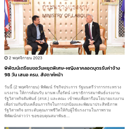
2 พฤศจิกายน 2023
พิพัฒน์เตรียมขอวันหยุดพิเศษ-หญิงลาคลอดบุตรรับค่าจ้าง
98 วัน เสนอ ครม. สัปดาห์หน้า
วันนี้ (2 พฤศจิกายน) พิพัฒน์ รัชกิจประการ รัฐมนตรีว่าการกระทรวง
แรงงาน ให้การต้อนรับ มานพ เกื้อรัตน์ เลขาธิการสมาพันธ์แรงงาน
รัฐวิสาหกิจสัมพันธ์ (สรส.) และคณะ เข้าพบเพื่อหารือนโยบายแรงงาน
เพื่อร่วมกันขับเคลื่อนภารกิจในการปกป้องและพัฒนาประสิทธิภาพ
รัฐวิสาหกิจ ยกระดับคุณภาพชีวิตให้กับผู้ใช้แรงงานในภาพรวม
พิพัฒน์กล่าวว่า ขอขอบคุณสมาพันธ...