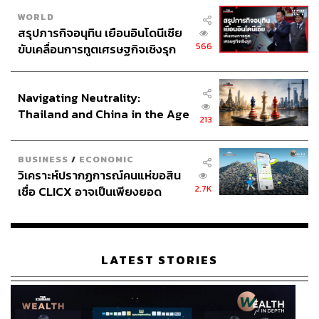
WORLD
สรุปภารกิจอนุทิน เยือนอินโดนีเซีย
566
ขับเคลื่อนการทูตเศรษฐกิจเชิงรุก
ประกาศหุ้นส่วนยุทธศาสตร์ไทย –
อินโดนีเซีย
Navigating Neutrality:
Thailand and China in the Age
213
of a New Global Order
BUSINESS
/
ECONOMIC
วิเคราะห์ปรากฏการณ์คนแห่ขอสิน
2.7K
เชื่อ CLICX อาจเป็นเพียงยอด
ภูเขาน้ำแข็ง ของปัญหาหนี้ครัว
เรือนไทยที่ถูกซุกไว้
LATEST STORIES