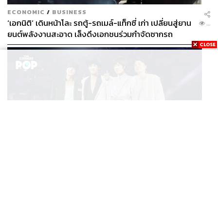
สมาพันธ์แรงงานรัฐวิสาหกิจสัมพันธ์
แร่ใยหิน
ECONOMIC
/
BUSINESS
องค์การแรงงานระหว่างประเทศ (ILO)
‘เอกนิติ’ เดินหน้าโละ รถตู้-รถเมล์-แท็กซี่ เก่า เปลี่ยนสู่ยาน
...
วันแรงงานแห่งชาติ
ยนต์พลังงานสะอาด เล็งดึงเอกชนร่วมกำจัดซากรถ
เครือข่ายแรงงานเพื่อสิทธิประชาชน
ทำเนียบรัฐบาล
แรงงานข้ามชาติ
347
MUSIC
F FOREVER IN BANGKOK คอนเสิร์ตสุดยิ่งใหญ่ของ
ABOUT THE AUTHOR
...
ตำนานรักแรกแห่งเอเชีย
THE STANDARD TEAM
กองบรรณาธิการ THE STANDARD