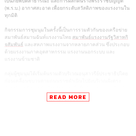
เป็นภัยพิบัติสาธารณะ และการผลักดันร่างพระราชบัญญัติ
(พ.ร.บ.) อากาศสะอาด เพื่อยกระดับสวัสดิภาพของแรงงานใน
ทุกมิติ
กิจกรรมการชุมนุมในครั้งนี้เป็นการรวมตัวกันของเครือข่าย
สมาพันธ์สมานฉันท์แรงงานไทย
สมาพันธ์แรงงานรัฐวิสาหกิ
จสัมพันธ์
และสหภาพแรงงานจากหลายภาคส่วน ซึ่งประกอบ
ด้วยแรงงานภาคอุตสาหกรรม แรงงานนอกระบบ และ
แรงงานข้ามชาติ
กลุ่มผู้ชุมนุมได้เริ่มต้นรวมตัวบริเวณอนุสาวรีย์ประชาธิปไตย
ก่อนเคลื่อนขบวนตามถนนราชดำเนินไปยังบริเวณฝั่งตรง
ข้ามประตู 5 ของทำเนียบรัฐบาล เพื่อยื่นข้อเสนอและเรียกร้อง
ให้ภาครัฐพิจารณาปรับปรุงนโยบายที่เกี่ยวข้อง
READ MORE
สำหรับข้อเรียกร้องหลักจำนวน 9 ข้อที่นำเสนอต่อรัฐบาลนั้น
ครอบคลุมทั้งด้านเศรษฐกิจ สิทธิแรงงาน และสิ่งแวดล้อม
โดยมีประเด็นสำคัญคือการขอให้พิจารณาปรับขึ้นค่าจ้างขั้น
ต่ำเป็น 712 บาท ควบคู่ไปกับการขอให้รัฐบาลแก้ไขปัญหา