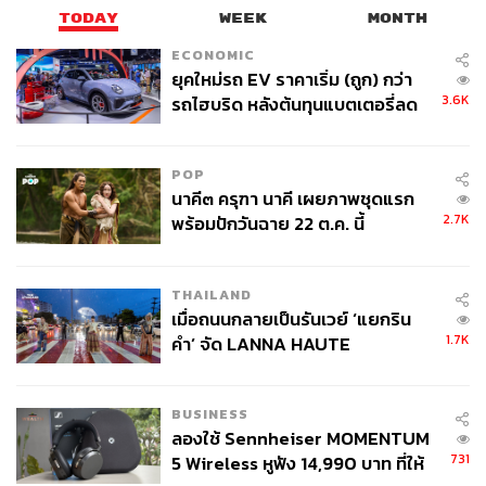
TODAY
WEEK
MONTH
ECONOMIC
ยุคใหม่รถ EV ราคาเริ่ม (ถูก) กว่า
3.6K
รถไฮบริด หลังต้นทุนแบตเตอรี่ลด
ลง - จีนแห่บุกตลาดเกิดใหม่
POP
นาคี๓ ครุฑา นาคี เผยภาพชุดแรก
2.7K
พร้อมปักวันฉาย 22 ต.ค. นี้
THAILAND
เมื่อถนนกลายเป็นรันเวย์ ‘แยกริน
1.7K
คำ’ จัด LANNA HAUTE
COUTURE กลางสายฝน
BUSINESS
ลองใช้ Sennheiser MOMENTUM
731
5 Wireless หูฟัง 14,990 บาท ที่ให้