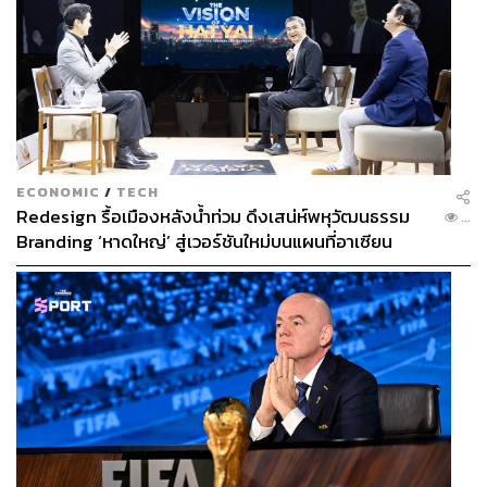
ECONOMIC
/
TECH
Redesign รื้อเมืองหลังน้ำท่วม ดึงเสน่ห์พหุวัฒนธรรม
...
Branding ‘หาดใหญ่’ สู่เวอร์ชันใหม่บนแผนที่อาเซียน