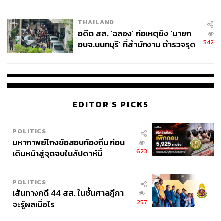
ผู้ใช้ถอดเปลี่ยนแบตเองได้ ก่อนกฎ
EU บังคับปีหน้า
THAILAND
อดีต สส. ‘ฉลอง’ ก่อเหตุยิง ‘นายก
542
อบจ.นนทบุรี’ ที่สำนักงาน ตำรวจรุด
ลงพื้นที่
EDITOR'S PICKS
POLITICS
มหากาพย์โกงข้อสอบท้องถิ่น ก่อน
623
เดินหน้าสู่จุดจบในสัปดาห์นี้
POLITICS
เส้นทางคดี 44 สส. ในชั้นศาลฎีกา
257
จะรู้ผลเมื่อไร