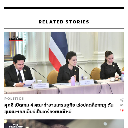
สำหรับประเด็นที่เกี่ยวข้องกับแรงงานข้ามชาตินั้น ทางกลุ่มผู้
ชุมนุมได้เสนอให้รัฐเร่งกำหนดนโยบายและมาตรการบริหาร
RELATED STORIES
จัดการแรงงานข้ามชาติให้เป็นระบบ ถูกต้องตามกฎหมาย มี
ความโปร่งใส และมีประสิทธิภาพ เพื่อแก้ไขปัญหาแรงงาน
อย่างยั่งยืน
ภายในกิจกรรมเดียวกันนี้ สมาพันธ์สมานฉันท์แรงงานไทยยัง
ได้ทำการเปิดตัวผู้สมัครรับเลือกตั้งคณะกรรมการประกัน
สังคมจำนวน 7 คน โดยนำเสนอนโยบายที่มุ่งเน้นการปฏิรูป
สำนักงานประกันสังคม และการจัดทำสูตรคำนวณบำนาญ
ชราภาพที่เป็นธรรม เพื่อปกป้องสิทธิประโยชน์ของผู้ประกัน
ตนตามมาตรา 33 และมาตรา 39 ไม่ให้เสียผลประโยชน์
POLITICS
ช่วงท้ายของการจัดกิจกรรม นพพร บุญแก้ว รองปลัดสำนัก
ศุภจี เปิดเกม 4 คณะทำงานเศรษฐกิจ เร่งปลดล็อกกฎ ดัน
นายกรัฐมนตรี และ ประสิทธิ์ ปาตังคะโร ผู้ตรวจราชการกรม
49
ชุมชน-เอสเอ็มอีเป็นเครื่องยนต์ใหม่
สวัสดิการและคุ้มครองแรงงาน ได้เป็นผู้แทนฝ่ายรัฐบาลเข้า
รับเอกสารข้อเรียกร้องจาก สาวิทย์ ตัวแทนเครือข่ายแรงงาน