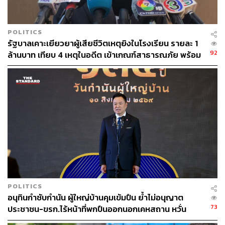
POLITICS
รัฐบาลเคาะเยียวยาผู้เสียชีวิตเหตุยิงในโรงเรียน รายละ 1
92
ล้านบาท เทียบ 4 เหตุในอดีต เข้าเกณฑ์สาธารณภัย พร้อม
เร่งจ่ายโดยเร็ว
POLITICS
อนุทินกำชับกำนัน ผู้ใหญ่บ้านคุมเข้มปืน ย้ำไม่อนุญาต
73
ประชาชน-ขรก.ไร้หน้าที่พกปืนออกนอกเคหสถาน หวั่น
พฤติกรรมลอกเลียนแบบ จ่อลงพื้นที่เกิดเหตุ