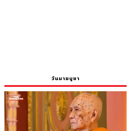
วันมาฆบูชา