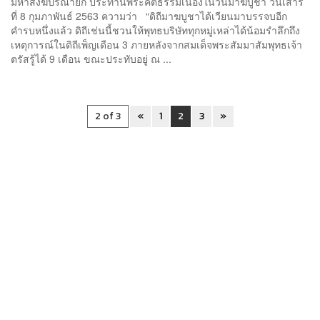
มหาสังฆปริณายก ประทานพระคติธรรมเนื่องในวันมาฆบูชา วันเสาร์
ที่ 8 กุมภาพันธ์ 2563 ความว่า “ดิถีมาฆบูชาได้เวียนมาบรรจบอีก
คำรบหนึ่งแล้ว ดิถีเช่นนี้ชวนให้พุทธบริษัททุกหมู่เหล่าได้น้อมรำลึกถึง
เหตุการณ์ในดิถีเพ็ญเดือน 3 ภายหลังจากสมเด็จพระสัมมาสัมพุทธเจ้า
ตรัสรู้ได้ 9 เดือน ขณะประทับอยู่ ณ ...
2 of 3
«
1
2
3
»