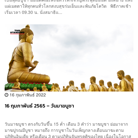
แผ่เมตตาให้ทุกคนทั่วโลกสงบสุขร่มเย็นและพ้นภัยโควิด พิธีภาคเช้า
เริ่มเวลา 09.30 น. นั่งสมาธิแ...
16 กุมภาพันธ์ 2022
16 กุมภาพันธ์ 2565 – วันมาฆบูชา
วันมาฆบูชา ตรงกับวันขึ้น 15 ค่ำ เดือน 3 คำว่า มาฆบูชา ย่อมาจาก
มาฆปูรณมีบูชา หมายถึง การบูชาในวันเพ็ญกลางเดือนมาฆะตาม
ปฏิทินอินเดีย หรือเดือน 3 ตามปฏิทินจันทรคติของไทย เนื่องในโอกาส