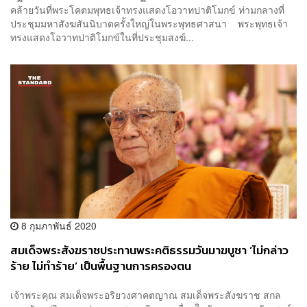
คล้ายวันที่พระโคตมพุทธเจ้าทรงแสดงโอวาทปาติโมกข์ ท่ามกลางที่
ประชุมมหาสังฆสันนิบาตครั้งใหญ่ในพระพุทธศาสนา พระพุทธเจ้า
ทรงแสดงโอวาทปาติโมกข์ในที่ประชุมสงฆ์...
8 กุมภาพันธ์ 2020
สมเด็จพระสังฆราชประทานพระคติธรรมวันมาฆบูชา ‘ไม่กล่าว
ร้าย ไม่ทำร้าย’ เป็นพื้นฐานการครองตน
เจ้าพระคุณ สมเด็จพระอริยวงศาคตญาณ สมเด็จพระสังฆราช สกล