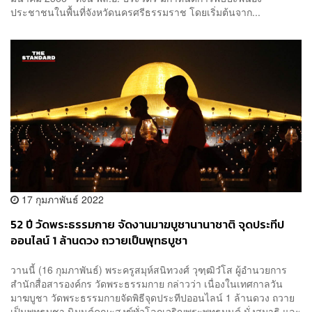
ประชาชนในพื้นที่จังหวัดนครศรีธรรมราช โดยเริ่มต้นจาก...
17 กุมภาพันธ์ 2022
52 ปี วัดพระธรรมกาย จัดงานมาฆบูชานานาชาติ จุดประทีป
ออนไลน์ 1 ล้านดวง ถวายเป็นพุทธบูชา
วานนี้ (16 กุมภาพันธ์) พระครูสมุห์สนิทวงศ์ วุฑฺฒิวํโส ผู้อำนวยการ
สำนักสื่อสารองค์กร วัดพระธรรมกาย กล่าวว่า เนื่องในเทศกาลวัน
มาฆบูชา วัดพระธรรมกายจัดพิธีจุดประทีปออนไลน์ 1 ล้านดวง ถวาย
เป็นพุทธบูชา นิมนต์คณะสงฆ์ทั่วโลกเจริญพระพุทธมนต์ นั่งสมาธิ และ