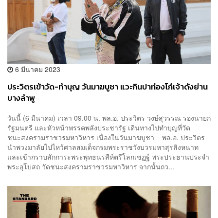
6 มีนาคม 2023
ประวิตรเข้าวัด-ทำบุญ วันมาฆบูชา แวะกินปาท่องโก๋เจ้าดังย่าน
บางลำพู
วันนี้ (6 มีนาคม) เวลา 09.00 น. พล.อ. ประวิตร วงษ์สุวรรณ รองนายก
รัฐมนตรี และหัวหน้าพรรคพลังประชารัฐ เดินทางไปทำบุญที่วัด
ชนะสงครามราชวรมหาวิหาร เนื่องในวันมาฆบูชา พล.อ. ประวิตร
นำพวงมาลัยไปไหว้ศาลสมเด็จกรมพระราชวังบวรมหาสุรสิงหนาท
และเข้ากราบสักการะพระพุทธนรสีห์ตรีโลกเชฏฐ์ พระประธานประจำ
พระอุโบสถ วัดชนะสงครามราชวรมหาวิหาร จากนั้นถว...