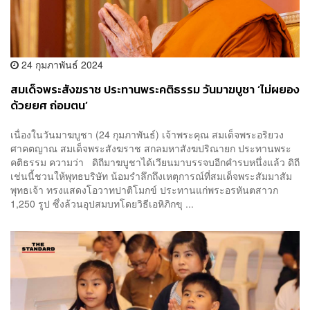
24 กุมภาพันธ์ 2024
สมเด็จพระสังฆราช ประทานพระคติธรรม วันมาฆบูชา ‘ไม่ผยอง
ด้วยยศ ถ่อมตน’
เนื่องในวันมาฆบูชา (24 กุมภาพันธ์) เจ้าพระคุณ สมเด็จพระอริยวง
ศาคตญาณ สมเด็จพระสังฆราช สกลมหาสังฆปริณายก ประทานพระ
คติธรรม ความว่า ดิถีมาฆบูชาได้เวียนมาบรรจบอีกคำรบหนึ่งแล้ว ดิถี
เช่นนี้ชวนให้พุทธบริษัท น้อมรำลึกถึงเหตุการณ์ที่สมเด็จพระสัมมาสัม
พุทธเจ้า ทรงแสดงโอวาทปาติโมกข์ ประทานแก่พระอรหันตสาวก
1,250 รูป ซึ่งล้วนอุปสมบทโดยวิธีเอหิภิกขุ ...