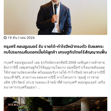
19 ธันวาคม 2024
กรุงศรี คอนซูมเมอร์ รับ รายได้-กำไรปีหน้าทรงตัว รับผลกระ
ทบโปรแกรมคืนดอกเบี้ยให้ลูกค้า เศรษฐกิจไทยไร้สัญญาณฟื้น
แรง
กรุงศรี คอนซูมเมอร์ เผย ธุรกิจบัตรเครดิตปี 2568 เผชิญความท้าทาย
ยิ่งกว่าปีนี้ เหตุเศรษฐกิจไร้สัญญาณโตแรง ปมหนี้ครัวเรือนกดดันยอด
ใช้จ่ายผ่านบัตรเครดิต พร้อมยอมรับรายได้-กำไรปีหน้าทรงตัวจากปีนี้
ขณะที่ NPL คาดว่าจะลดลงจากปีนี้ จากโครงการ ‘คุณสู้ เราช่วย’
อธิศ รุจิรวัฒน์ ประธานคณะเจ้าหน้าที่ด้านกรุงศรี คอนซูมเมอร์ เครือ
ธนาคารกรุงศรีอยุธยา ...