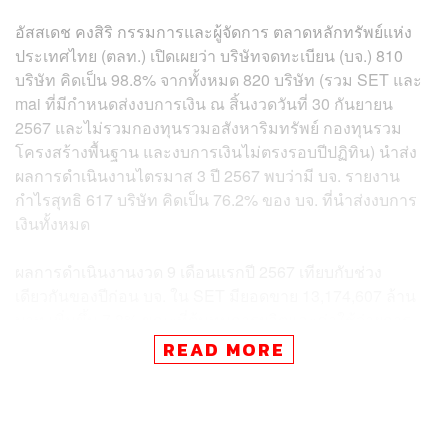
อัสสเดช คงสิริ กรรมการและผู้จัดการ ตลาดหลักทรัพย์แห่ง
ประเทศไทย (ตลท.) เปิดเผยว่า บริษัทจดทะเบียน (บจ.) 810
บริษัท คิดเป็น 98.8% จากทั้งหมด 820 บริษัท (รวม SET และ
mai ที่มีกำหนดส่งงบการเงิน ณ สิ้นงวดวันที่ 30 กันยายน
2567 และไม่รวมกองทุนรวมอสังหาริมทรัพย์ กองทุนรวม
โครงสร้างพื้นฐาน และงบการเงินไม่ตรงรอบปีปฏิทิน) นำส่ง
ผลการดำเนินงานไตรมาส 3 ปี 2567 พบว่ามี บจ. รายงาน
กำไรสุทธิ 617 บริษัท คิดเป็น 76.2% ของ บจ. ที่นำส่งงบการ
เงินทั้งหมด
ผลการดำเนินงานงวด 9 เดือนแรกปี 2567 เทียบกับช่วง
เดียวกันของปีก่อน บจ. ใน SET มียอดขาย 13,174,607 ล้าน
บาท เพิ่มขึ้น 7.8% ขณะที่ต้นทุนการผลิตและค่าใช้จ่ายการ
ขายและบริหารเพิ่มขึ้น 8.8% และ 10.0% ตามลำดับ ทำให้
READ MORE
บจ. มีกำไรจากการดำเนินงานหลัก (Core Profit) 1,206,922
ล้านบาท และกำไรสุทธิ 686,492 ล้านบาท ลดลง 2.1% และ
5.4% ตามลำดับ