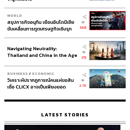
WORLD
สรุปภารกิจอนุทิน เยือนอินโดนีเซีย
568
ขับเคลื่อนการทูตเศรษฐกิจเชิงรุก
ประกาศหุ้นส่วนยุทธศาสตร์ไทย –
อินโดนีเซีย
Navigating Neutrality:
Thailand and China in the Age
215
of a New Global Order
BUSINESS
/
ECONOMIC
วิเคราะห์ปรากฏการณ์คนแห่ขอสิน
2.7K
เชื่อ CLICX อาจเป็นเพียงยอด
ภูเขาน้ำแข็ง ของปัญหาหนี้ครัว
เรือนไทยที่ถูกซุกไว้
LATEST STORIES