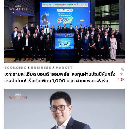
โรงพยาบาล และโทรคมนาคม อีกทั้งธุรกิจการเงินยังเติบโต
ได้ดีจากอัตราดอกเบี้ยที่อยู่ในระดับสูง อย่างไรก็ตาม ราคา
น้ำมันและส่วนต่างค่าการกลั่นปรับลดลงในไตรมาส 3 ทำให้
ธุรกิจที่เกี่ยวข้องกับน้ำมันและปิโตรเคมีได้รับผลกระทบ และ
ส่งผลให้ผลประกอบการในงวด 9 เดือนแรก แม้รายได้ยัง
เติบโตแต่มีกำไรสุทธิลดลง” อัสสเดชกล่าว
ECONOMIC
/
BUSINESS
/
MARKET
เจาะรายละเอียด บอนด์ ‘ออมพลัส’ ลงทุนผ่านบัญชีหุ้นครั้ง
1.2K
แรกในไทย! เริ่มต้นเพียง 1,000 บาท ผ่านแพลตฟอร์ม
Bond Connect ก่อนเปิดจองซื้อ 3-5 ส.ค.นี้
ผลประกอบการ 9 เดือนแรกปี 2567 ของบริษัทจดทะเบียน
(บจ.) ใน SET กับ mai
กำไรสุทธิ บจ. mai 9 เดือนแรก ปี 2567 อยู่ที่ 6.3 พัน
ล้านบาท โต 27.2%