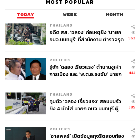
MOST POPULAR
241
TODAY
WEEK
MONTH
THAILAND
ABOUT THE AUTHOR
อดีต สส. ‘ฉลอง’ ก่อเหตุยิง ‘นายก
ประลองยุทธ ผงงอย
563
อบจ.นนทบุรี’ ที่สำนักงาน ตำรวจรุด
THE STANDARD WEALTH Feature Editor
ลงพื้นที่
POLITICS
รู้จัก ‘ฉลอง เรี่ยวแรง’ ตำนานงูเห่า
444
การเมือง และ ‘พ.ต.อ.ธงชัย’ นายก
อบจ. นนทบุรี หลายสมัย บุคคล
สำคัญในเหตุยิง
THAILAND
คุมตัว ‘ฉลอง เรี่ยวแรง’ สอบปมรัว
385
ยิง 4 นัดใส่ นายก อบจ.นนทบุรี ผู้
ว่าฯ ลงพื้นที่ตรวจสอบเร่งหาสาเหตุ
POLITICS
‘อาสพลธ์’ เปิดข้อมูลทุจริตสอบท้อง