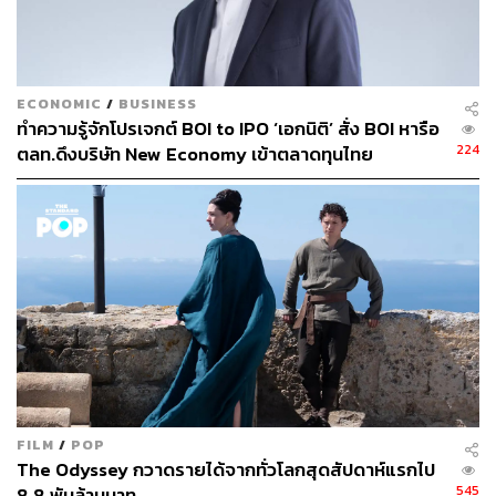
ด้าน ประพันธ์ เจริญประวัติ ผู้จัดการตลาดหลักทรัพย์ เอ็ม เอ
ไอ (mai) เปิดเผยว่า บริษัทจดทะเบียนใน mai จำนวน 213
บริษัท คิดเป็น 97% จากทั้งหมด 220 บริษัท นำส่งผลการ
ECONOMIC
/
BUSINESS
ดำเนินงาน โดย 9 เดือน ปี 2567 พบ บจ. รายงานกำไรสุทธิ
ทำความรู้จักโปรเจกต์ BOI to IPO ‘เอกนิติ’ สั่ง BOI หารือ
224
จำนวน 151 บริษัท คิดเป็น 71% ของบริษัทที่นำส่งงบการเงิน
ตลท.ดึงบริษัท New Economy เข้าตลาดทุนไทย
ทั้งหมด
ผลการดำเนินงานงวด 9 เดือน ปี 2567 ของ บจ. mai เทียบกับ
ช่วงเดียวกันของปีก่อน มียอดขาย 155,843 ล้านบาท และ
ต้นทุนขาย 115,277 ล้านบาท เพิ่มขึ้น 5.9% และ 4.2% ตาม
ลำดับ ส่งผลให้มีกำไรขั้นต้น 40,566 ล้านบาท เพิ่มขึ้น 10.9%
และมีค่าใช้จ่ายในการขายและบริหาร 29,202 ล้านบาท เพิ่ม
ขึ้น 4.6% ทำให้มีกำไรจากการดำเนินงาน 11,364 ล้านบาท
และมีกำไรสุทธิ 6,302 ล้านบาท เพิ่มขึ้น 31.0% และ 27.2 %
ตามลำดับ
FILM
/
POP
The Odyssey กวาดรายได้จากทั่วโลกสุดสัปดาห์แรกไป
545
8.8 พันล้านบาท