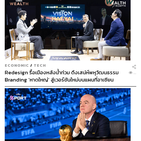
ECONOMIC
/
TECH
Redesign รื้อเมืองหลังน้ำท่วม ดึงเสน่ห์พหุวัฒนธรรม
...
Branding ‘หาดใหญ่’ สู่เวอร์ชันใหม่บนแผนที่อาเซียน