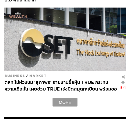
สามารถติดตาม THE STANDARD WEALTH
ผ่านแอปพลิเคชันต่างๆ ที่คุณสะดวกหรือใช้งานอยู่แล้วได้เลย
TAGS:
รายได้
กำไร
บริษัทจดทะเบียนไทย (บจ.)
อัสสเดช คงสิริ
BUSINESS
/
MARKET
ตลาดหลักทรัพย์แห่งประเทศไทย (ตลท.)
ตลท.ไม่ห่วงปม ‘สุภาพร’ รายงานซื้อหุ้น TRUE กระทบ
541
ความเชื่อมั่น เผยช่วย TRUE เร่งปิดสมุดทะเบียน พร้อมขอ
ข้อมูลโบรกเกอร์หาข้อเท็จจริง
MORE