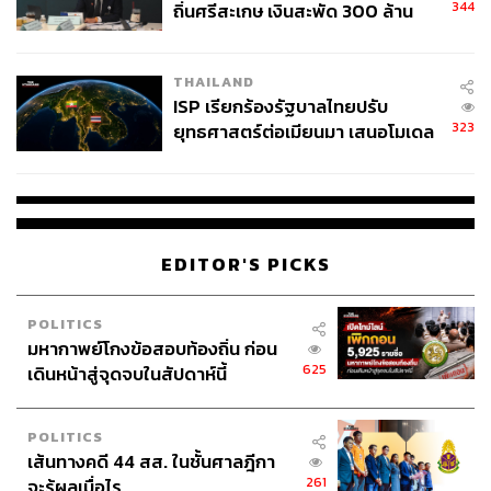
344
ถิ่นศรีสะเกษ เงินสะพัด 300 ล้าน
จ่อขยายผลรื้อคดีทั่วประเทศ
THAILAND
ISP เรียกร้องรัฐบาลไทยปรับ
323
ยุทธศาสตร์ต่อเมียนมา เสนอโมเดล
‘3 ระเบียง’ รับมือภัยคุกคามข้าม
แดน
EDITOR'S PICKS
POLITICS
มหากาพย์โกงข้อสอบท้องถิ่น ก่อน
625
เดินหน้าสู่จุดจบในสัปดาห์นี้
POLITICS
เส้นทางคดี 44 สส. ในชั้นศาลฎีกา
261
จะรู้ผลเมื่อไร