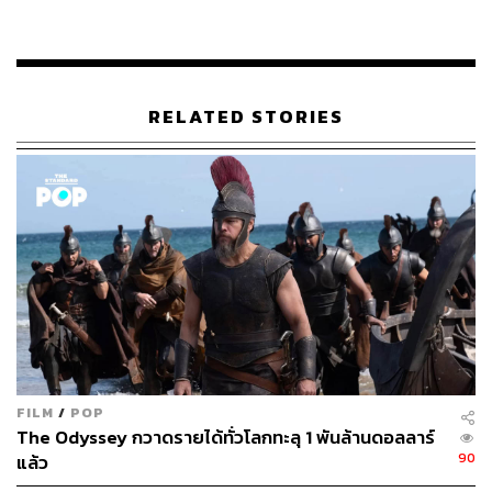
RELATED STORIES
อัสสเดช คงสิริ กรรมการและผู้จัดการ ตลาดหลักทรัพย์แห่ง
ประเทศไทย (ตลท.)
“การท่องเที่ยวที่ดีขึ้นกว่าปีก่อนหน้า ส่งผลบวกให้ บจ. ไทยที่
FILM
/
POP
ทำธุรกิจด้านการบริการและธุรกิจที่เกี่ยวเนื่องกับการท่อง
The Odyssey กวาดรายได้ทั่วโลกทะลุ 1 พันล้านดอลลาร์
เที่ยวมีผลประกอบการดีขึ้น เช่น หมวดอาหารและเครื่องดื่ม,
90
แล้ว
สินค้าอุปโภคบริโภค, โรงแรม, การบิน, พื้นที่เช่า, ค้าปลีก,