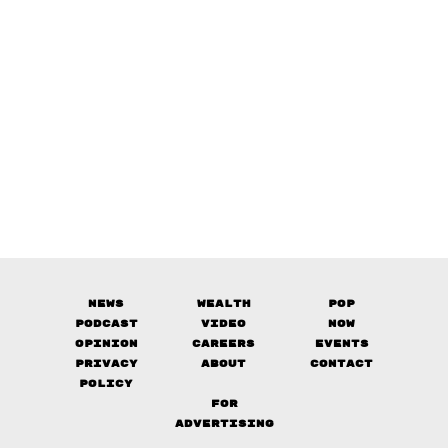
News
Wealth
Pop
Podcast
Video
Now
Opinion
Careers
Events
Privacy
About
Contact
Policy
FOR
ADVERTISING