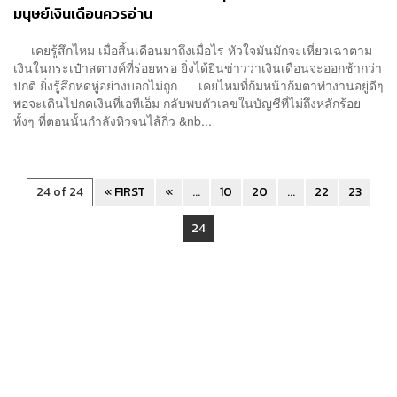
มนุษย์เงินเดือนควรอ่าน
เคยรู้สึกไหม เมื่อสิ้นเดือนมาถึงเมื่อไร หัวใจมันมักจะเหี่ยวเฉาตาม
เงินในกระเป๋าสตางค์ที่ร่อยหรอ ยิ่งได้ยินข่าวว่าเงินเดือนจะออกช้ากว่า
ปกติ ยิ่งรู้สึกหดหู่อย่างบอกไม่ถูก เคยไหมที่ก้มหน้าก้มตาทำงานอยู่ดีๆ
พอจะเดินไปกดเงินที่เอทีเอ็ม กลับพบตัวเลขในบัญชีที่ไม่ถึงหลักร้อย
ทั้งๆ ที่ตอนนั้นกำลังหิวจนไส้กิ่ว &nb...
24 of 24
« FIRST
«
...
10
20
...
22
23
24