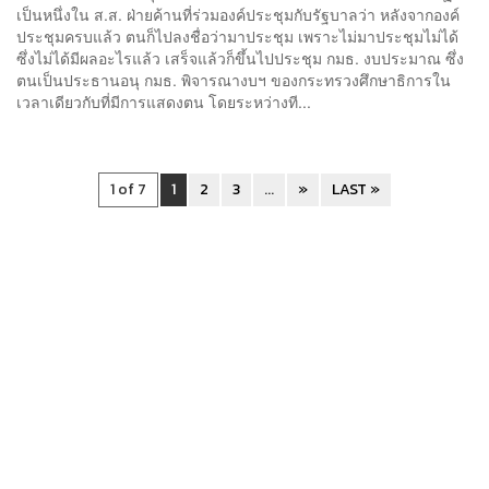
เป็นหนึ่งใน ส.ส. ฝ่ายค้านที่ร่วมองค์ประชุมกับรัฐบาลว่า หลังจากองค์
ประชุมครบแล้ว ตนก็ไปลงชื่อว่ามาประชุม เพราะไม่มาประชุมไม่ได้
ซึ่งไม่ได้มีผลอะไรแล้ว เสร็จแล้วก็ขึ้นไปประชุม กมธ. งบประมาณ ซึ่ง
ตนเป็นประธานอนุ กมธ. พิจารณางบฯ ของกระทรวงศึกษาธิการใน
เวลาเดียวกับที่มีการแสดงตน โดยระหว่างที...
1 of 7
1
2
3
...
»
LAST »