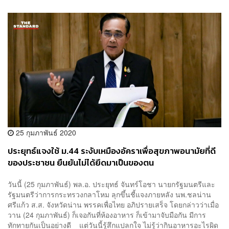
25 กุมภาพันธ์ 2020
ประยุทธ์แจงใช้ ม.44 ระงับเหมืองอัคราเพื่อสุขภาพอนามัยที่ดี
ของประชาชน ยืนยันไม่ได้ยึดมาเป็นของตน
วันนี้ (25 กุมภาพันธ์) พล.อ. ประยุทธ์ จันทร์โอชา นายกรัฐมนตรีและ
รัฐมนตรีว่าการกระทรวงกลาโหม ลุกขึ้นชี้แจงภายหลัง นพ.ชลน่าน
ศรีแก้ว ส.ส. จังหวัดน่าน พรรคเพื่อไทย อภิปรายเสร็จ โดยกล่าวว่าเมื่อ
วาน (24 กุมภาพันธ์) ก็เจอกันที่ห้องอาหาร ก็เข้ามาจับมือกัน มีการ
ทักทายกันเป็นอย่างดี แต่วันนี้รู้สึกแปลกใจ ไม่รู้ว่ากินอาหารอะไรผิด