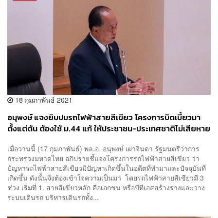
18 กุมภาพันธ์ 2021
อนุพงษ์ แจงยิบปมรถไฟฟ้าสายสีเขียว โครงการบิดเบี้ยวมา
ตั้งแต่ต้น ต้องใช้ ม.44 แก้ ให้ประชาชน-ประเทศชาติไม่เสียหาย
เมื่อวานนี้ (17 กุมภาพันธ์) พล.อ. อนุพงษ์ เผ่าจินดา รัฐมนตรีว่าการ
กระทรวงมหาดไทย อภิปรายชี้แจงโครงการรถไฟฟ้าสายสีเขียว ว่า
ปัญหารถไฟฟ้าสายสีเขียวมีปัญหาเกิดขึ้นในอดีตที่ทำมาและปัจจุบันที่
เกิดขึ้น ดังนั้นจึงต้องเข้าใจความเป็นมา โดยรถไฟฟ้าสายสีเขียวมี 3
ช่วง เริ่มที่ 1. สายสีเขียวหลัก คือเอกชน หรือบีทีเอสสร้างรางและวาง
ระบบเดินรถ บริหารเดินรถทั้ง...