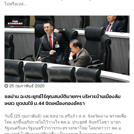
ไปหรือเปล่...
25 กุมภาพันธ์ 2020
ชลน่าน ฉะประยุทธ์ไร้คุณสมบัตินายกฯ บริหารบ้านเมืองล้ม
เหลว ขุดปมใช้ ม.44 ปิดเหมืองทองอัครา
วันนี้ (25 กุมภาพันธ์) นพ.ชลน่าน ศรีแก้ว ส.ส. จังหวัดน่าน พรรคเพื่อ
ไทย ลุกขึ้นอภิปรายไม่ไว้วางใจ พล.อ. ประยุทธ์ จันทร์โอชา นายก
รัฐมนตรีและรัฐมนตรีว่าการกระทรวงกลาโหม โดยกล่าวว่า พล.อ.
ประยุทธ์ ไม่มีคุณสมบัติพอที่จะเป็นนายกฯ ในหลายๆ ประการ