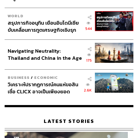
WORLD
สรุปภารกิจอนุทิน เยือนอินโดนีเซีย
544
ขับเคลื่อนการทูตเศรษฐกิจเชิงรุก
ประกาศหุ้นส่วนยุทธศาสตร์ไทย –
อินโดนีเซีย
Navigating Neutrality:
Thailand and China in the Age
175
of a New Global Order
BUSINESS
/
ECONOMIC
วิเคราะห์ปรากฏการณ์คนแห่ขอสิน
2.6K
เชื่อ CLICX อาจเป็นเพียงยอด
ภูเขาน้ำแข็ง ของปัญหาหนี้ครัว
เรือนไทยที่ถูกซุกไว้
LATEST STORIES