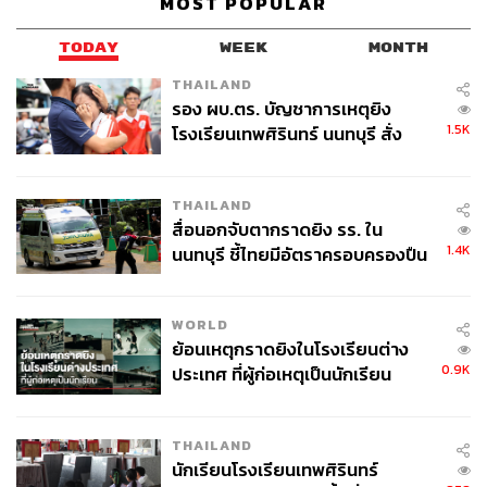
MOST POPULAR
TODAY
WEEK
MONTH
THAILAND
รอง ผบ.ตร. บัญชาการเหตุยิง
1.5K
โรงเรียนเทพศิรินทร์ นนทบุรี สั่ง
ค้นหา 2 รอบยืนยันไร้คนติดค้าง พบ
ศพปู่-ย่าที่บ้านพักผู้ก่อเหตุ
THAILAND
สื่อนอกจับตากราดยิง รร. ใน
1.4K
นนทบุรี ชี้ไทยมีอัตราครอบครองปืน
สูงในระดับต้นของภูมิภาค
WORLD
ย้อนเหตุกราดยิงในโรงเรียนต่าง
0.9K
ประเทศ ที่ผู้ก่อเหตุเป็นนักเรียน
THAILAND
นักเรียนโรงเรียนเทพศิรินทร์