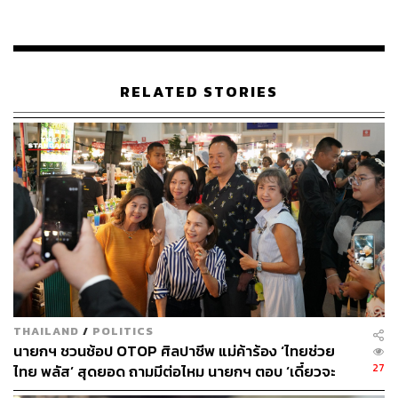
RELATED STORIES
245
ABOUT THE AUTHOR
THE STANDARD TEAM
กองบรรณาธิการ THE STANDARD
ABOUT THE PHOTOGRAPHER
ศวิตา พูลเสถียร
THAILAND
/
POLITICS
ช่างภาพข่าว ประจำสำนักข่าว THE
STANDARD
นายกฯ ชวนช้อป OTOP ศิลปาชีพ แม่ค้าร้อง ‘ไทยช่วย
27
ไทย พลัส’ สุดยอด ถามมีต่อไหม นายกฯ ตอบ ‘เดี๋ยวจะ
พยายาม’