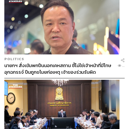
POLITICS
นายกฯ สั่งเข้มพกปืนนอกเคหสถาน ชี้ไม่ใช่เจ้าหน้าที่มีโทษ
...
อุกฉกรรจ์ ปืนถูกขโมยก่อเหตุ เจ้าของร่วมรับผิด