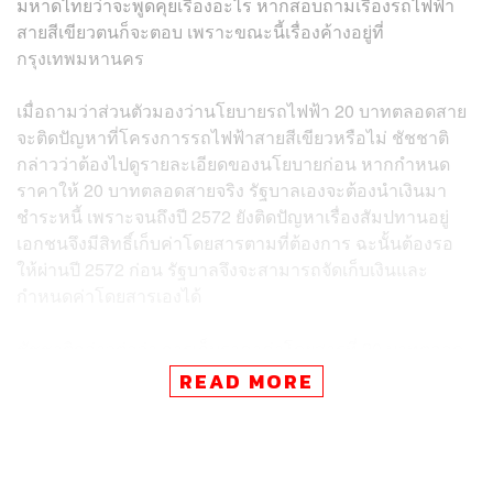
มหาดไทยว่าจะพูดคุยเรื่องอะไร หากสอบถามเรื่องรถไฟฟ้า
สายสีเขียวตนก็จะตอบ เพราะขณะนี้เรื่องค้างอยู่ที่
กรุงเทพมหานคร
เมื่อถามว่าส่วนตัวมองว่านโยบายรถไฟฟ้า 20 บาทตลอดสาย
จะติดปัญหาที่โครงการรถไฟฟ้าสายสีเขียวหรือไม่ ชัชชาติ
กล่าวว่าต้องไปดูรายละเอียดของนโยบายก่อน หากกำหนด
ราคาให้ 20 บาทตลอดสายจริง รัฐบาลเองจะต้องนำเงินมา
ชำระหนี้ เพราะจนถึงปี 2572 ยังติดปัญหาเรื่องสัมปทานอยู่
เอกชนจึงมีสิทธิ์เก็บค่าโดยสารตามที่ต้องการ ฉะนั้นต้องรอ
ให้ผ่านปี 2572 ก่อน รัฐบาลจึงจะสามารถจัดเก็บเงินและ
กำหนดค่าโดยสารเองได้
ชัชชาติกล่าวต่อว่า การเก็บราคาค่าโดยสารที่ 20 บาทตลอด
สายคาดว่าจะไม่คุ้มค่า เพราะมีค่าใช้จ่ายอยู่จำนวนมาก จึง
READ MORE
ควรเก็บในราคา 33 บาทถึงจะเหมาะสม ถ้าหากเก็บค่า
โดยสารไม่ถึงเกณฑ์ที่เหมาะสมก็จะขาดทุน
ส่วนกรณีที่คณะกรรมการป้องกันและปราบปรามการทุจริต