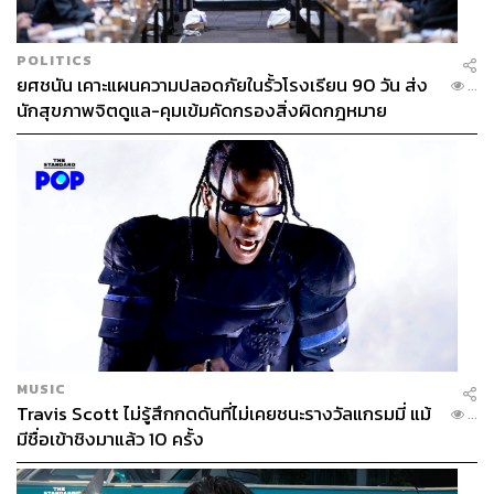
POLITICS
ยศชนัน เคาะแผนความปลอดภัยในรั้วโรงเรียน 90 วัน ส่ง
...
นักสุขภาพจิตดูแล-คุมเข้มคัดกรองสิ่งผิดกฎหมาย
MUSIC
Travis Scott ไม่รู้สึกกดดันที่ไม่เคยชนะรางวัลแกรมมี่ แม้
...
มีชื่อเข้าชิงมาแล้ว 10 ครั้ง