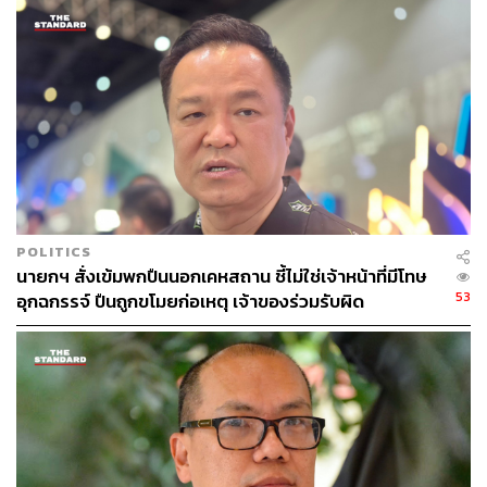
POLITICS
นายกฯ สั่งเข้มพกปืนนอกเคหสถาน ชี้ไม่ใช่เจ้าหน้าที่มีโทษ
53
อุกฉกรรจ์ ปืนถูกขโมยก่อเหตุ เจ้าของร่วมรับผิด