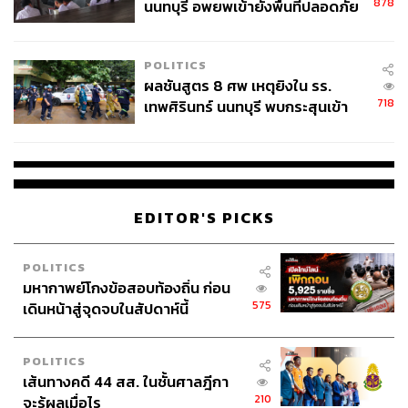
878
นนทบุรี อพยพเข้ายังพื้นที่ปลอดภัย
ชั่วคราว หลังเหตุใช้อาวุธปืนภายใน
โรงเรียนคลี่คลาย
POLITICS
ผลชันสูตร 8 ศพ เหตุยิงใน รร.
718
เทพศิรินทร์ นนทบุรี พบกระสุนเข้า
จุดสำคัญ ‘ศีรษะ-หน้าอก’ ครูถูกยิง
4 นัด จากระยะไกล
EDITOR'S PICKS
POLITICS
มหากาพย์โกงข้อสอบท้องถิ่น ก่อน
575
เดินหน้าสู่จุดจบในสัปดาห์นี้
POLITICS
เส้นทางคดี 44 สส. ในชั้นศาลฎีกา
210
จะรู้ผลเมื่อไร