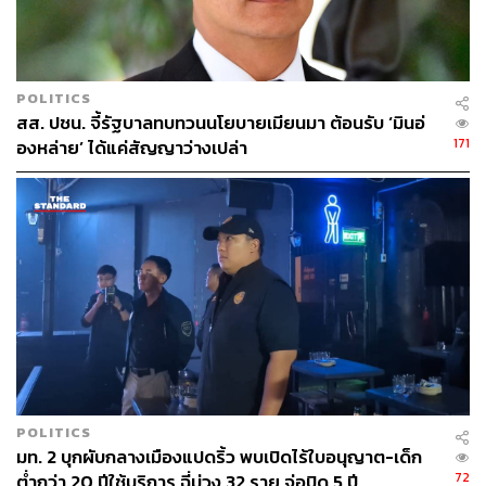
POLITICS
สส. ปชน. จี้รัฐบาลทบทวนนโยบายเมียนมา ต้อนรับ ‘มินอ่
171
องหล่าย’ ได้แค่สัญญาว่างเปล่า
POLITICS
มท. 2 บุกผับกลางเมืองแปดริ้ว พบเปิดไร้ใบอนุญาต-เด็ก
72
ต่ำกว่า 20 ปีใช้บริการ ฉี่ม่วง 32 ราย จ่อปิด 5 ปี