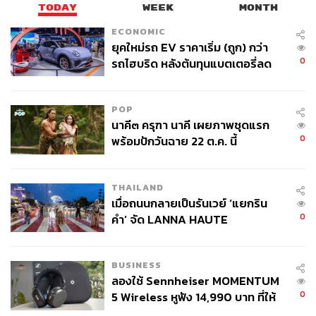
TODAY
WEEK
MONTH
ECONOMIC
ยุคใหม่รถ EV ราคาเริ่ม (ถูก) กว่า
0
รถไฮบริด หลังต้นทุนแบตเตอรี่ลด
ลง - จีนแห่บุกตลาดเกิดใหม่
POP
นาคี๓ ครุฑา นาคี เผยภาพชุดแรก
0
พร้อมปักวันฉาย 22 ต.ค. นี้
THAILAND
เมื่อถนนกลายเป็นรันเวย์ ‘แยกริน
0
คำ’ จัด LANNA HAUTE
COUTURE กลางสายฝน
BUSINESS
ลองใช้ Sennheiser MOMENTUM
0
5 Wireless หูฟัง 14,990 บาท ที่ให้
ผู้ใช้ถอดเปลี่ยนแบตเองได้ ก่อนกฎ