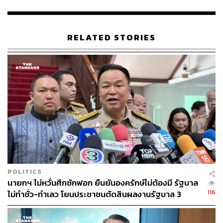
RELATED STORIES
76
ABOUT THE AUTHOR
THE STANDARD TEAM
กองบรรณาธิการ THE STANDARD
ABOUT THE PHOTOGRAPHER
ชาติกล้า สำเนียงแจ่ม
POLITICS
ช่างภาพข่าว ประจำสำนักข่าว THE
นายกฯ ไม่หวั่นศึกซักฟอก ยืนยันองครักษ์ไม่ต้องมี รัฐบาล
STANDARD
116
ไม่ทำชั่ว-ทำเลว โยนประชาชนตัดสินผลงานรัฐบาล 3
เดือน