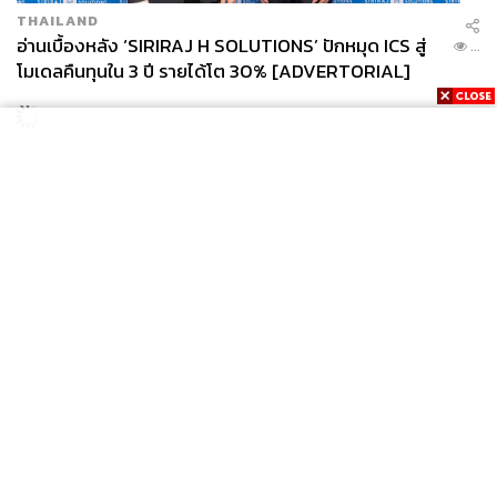
THAILAND
อ่านเบื้องหลัง ‘SIRIRAJ H SOLUTIONS’ ปักหมุด ICS สู่
...
โมเดลคืนทุนใน 3 ปี รายได้โต 30% [ADVERTORIAL]
News
Wealth
Pop
Podcast
Video
Now
Opinion
Careers
Events
Privacy
About
Contact
Policy
FOR
ADVERTISING
MEMBERSHIP