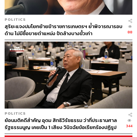
POLITICS
สุริยะแจงปมโยกย้ายข้าราชการเกษตรฯ ย้ำพิจารณารอบ
88
ด้าน ไม่มีซื้อขายตำแหน่ง ปัดล้างบางขั้วเก่า
POLITICS
ย้อนมติคดีสำคัญ อุดม สิทธิวิรัชธรรม ว่าที่ประธานศาล
344
รัฐธรรมนูญ เคยเป็น 1 เสียง วินิจฉัยข้อเรียกร้องปฏิรูป
สถาบันฯ ไม่เข้าข่ายล้มล้าง