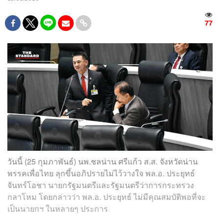
77
วันนี้ (25 กุมภาพันธ์) นพ.ชลน่าน ศรีแก้ว ส.ส. จังหวัดน่าน
พรรคเพื่อไทย ลุกขึ้นอภิปรายไม่ไว้วางใจ พล.อ. ประยุทธ์
จันทร์โอชา นายกรัฐมนตรีและรัฐมนตรีว่าการกระทรวง
กลาโหม โดยกล่าวว่า พล.อ. ประยุทธ์ ไม่มีคุณสมบัติพอที่จะ
เป็นนายกฯ ในหลายๆ ประการ