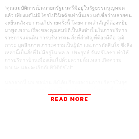
“คุณสมบัติการเป็นนายกรัฐมนตรีมีอยู่ในรัฐธรรมนูญหมด
แล้ว เพียงแต่ไม่มีใครไปวินิจฉัยเท่านั้นเอง แต่เชื่อว่าหลายคน
จะยื่นหลังจบการอภิปรายครั้งนี้ โดยความสำคัญที่ต้องหยิบ
มาพูดเพราะเรื่องของคุณสมบัติเป็นสิ่งจำเป็นในการบริหาร
ราชการแผ่นดิน การบริหารคน สิ่งที่สำคัญที่ต้องมีคือ วุฒิ
ภาวะ บุคลิกภาพ ภาวะความเป็นผู้นำ และการตัดสินใจ ซึ่งสิ่ง
เหล่านี้เป็นสิ่งที่ไม่มีอยู่ใน พล.อ. ประยุทธ์ จันทร์โอชา ทำให้
การบริหารบ้านเมืองเต็มไปด้วยความล้มเหลว เกิดความ
หายนะ และจะเกิดภัยพิบัติต่อไป”
นอกจากนี้ นพ.ชลน่าน ยังได้เปรียบผลงานการบริหารในยุค
ของ พล.อ. ประยุทธ์ จันทร์โอชา สั้นๆ ว่า “น้ำหมดเขื่อน เงิน
หมดคลัง ผู้คนหมดหวัง ตราชั่งหมดตรง” โดยอธิบายว่า
READ MORE
เป็นการเปรียบจากสิ่งที่สะท้อนออกมาจากประชาชน ที่
ระบายออกมาให้เห็นว่ายุคในการดูแลของ พล.อ. ประยุทธ์
หรือนักประชาธิปไตยในคราบเผด็จการ
“สำหรับการใช้อำนาจโดยไม่ชอบธรรมมีอะไรบ้าง คงต้อง