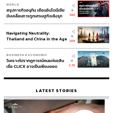
WORLD
สรุปภารกิจอนุทิน เยือนอินโดนีเซีย
565
ขับเคลื่อนการทูตเศรษฐกิจเชิงรุก
ประกาศหุ้นส่วนยุทธศาสตร์ไทย –
อินโดนีเซีย
Navigating Neutrality:
Thailand and China in the Age
209
of a New Global Order
BUSINESS
/
ECONOMIC
วิเคราะห์ปรากฏการณ์คนแห่ขอสิน
2.7K
เชื่อ CLICX อาจเป็นเพียงยอด
ภูเขาน้ำแข็ง ของปัญหาหนี้ครัว
เรือนไทยที่ถูกซุกไว้
LATEST STORIES