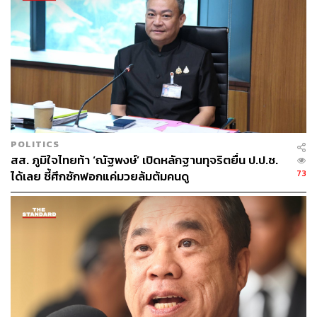
POLITICS
สส. ภูมิใจไทยท้า ‘ณัฐพงษ์’ เปิดหลักฐานทุจริตยื่น ป.ป.ช.
73
ได้เลย ชี้ศึกซักฟอกแค่มวยล้มต้มคนดู