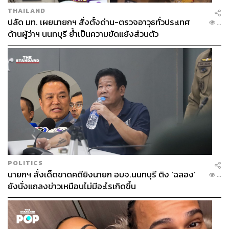
THAILAND
ปลัด มท. เผยนายกฯ สั่งตั้งด่าน-ตรวจอาวุธทั่วประเทศ
...
ด้านผู้ว่าฯ นนทบุรี ย้ำเป็นความขัดแย้งส่วนตัว
POLITICS
นายกฯ สั่งเด็ดขาดคดียิงนายก อบจ.นนทบุรี ติง ‘ฉลอง’
...
ยังนั่งแถลงข่าวเหมือนไม่มีอะไรเกิดขึ้น