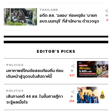
EU บังคับปีหน้า
THAILAND
อดีต สส. ‘ฉลอง’ ก่อเหตุยิง ‘นายก
0
อบจ.นนทบุรี’ ที่สำนักงาน ตำรวจรุด
ลงพื้นที่
EDITOR'S PICKS
POLITICS
มหากาพย์โกงข้อสอบท้องถิ่น ก่อน
621
เดินหน้าสู่จุดจบในสัปดาห์นี้
POLITICS
เส้นทางคดี 44 สส. ในชั้นศาลฎีกา
256
จะรู้ผลเมื่อไร