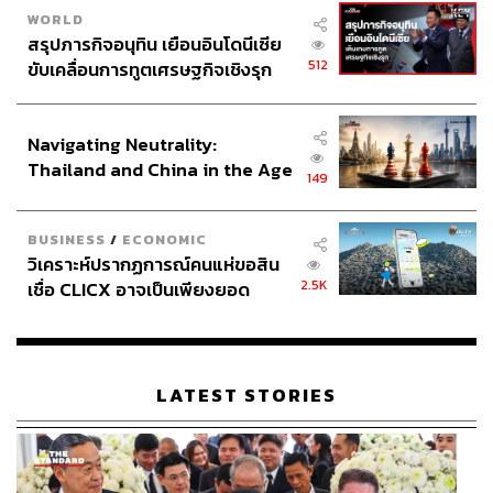
WORLD
สรุปภารกิจอนุทิน เยือนอินโดนีเซีย
512
ขับเคลื่อนการทูตเศรษฐกิจเชิงรุก
ประกาศหุ้นส่วนยุทธศาสตร์ไทย –
อินโดนีเซีย
Navigating Neutrality:
Thailand and China in the Age
149
of a New Global Order
BUSINESS
/
ECONOMIC
วิเคราะห์ปรากฏการณ์คนแห่ขอสิน
2.5K
เชื่อ CLICX อาจเป็นเพียงยอด
ภูเขาน้ำแข็ง ของปัญหาหนี้ครัว
เรือนไทยที่ถูกซุกไว้
LATEST STORIES