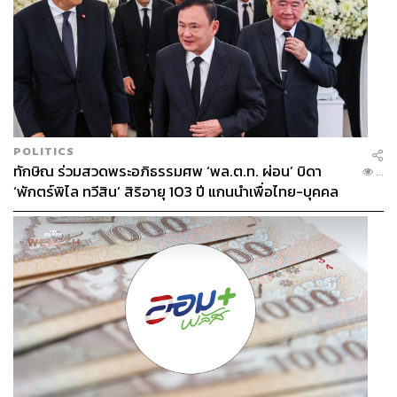
POLITICS
ทักษิณ ร่วมสวดพระอภิธรรมศพ ‘พล.ต.ท. ผ่อน’ บิดา
...
‘พักตร์พิไล ทวีสิน’ สิริอายุ 103 ปี แกนนำเพื่อไทย-บุคคล
หลากวงการร่วมอาลัย