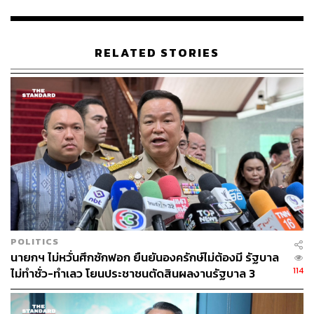
นอกจากนี้นายกรัฐมนตรีกล่าวว่า ถึงวันนี้เรื่องอยู่ระหว่างการ
พิจารณาของคณะอนุญาโตตุลาการ ขณะเดียวกันฝ่ายคู่
พิพาทก็พยายามหาช่องทางในการเจรจา หลายอย่างอยู่ใน
RELATED STORIES
กลไกซึ่งคณะอนุญาโตตุลาการก็กำลังพิจารณา ซึ่งจากที่ฟัง
การอภิปรายเหมือนกับจะมีการเชียร์อยู่เหมือนกัน แต่ตนไม่
เชียร์ เพราะต้องให้ความเป็นธรรมกับทั้งสองฝ่ายเสมอ การที่
รัฐบาลต้องทำตรงนี้ แม้จะยังไม่ชัดเจนในเรื่องของสาเหตุ แต่
ก็ได้ให้ยุติไปก่อน เราจำเป็นต้องต่อสู้แบบนี้
ซึ่งถึงวันนี้ยังไม่มีการตัดสินใจ เพราะการพิจารณาเพิ่งจะเริ่ม
ต้นเมื่อวันที่ 29 ตุลาคม 2562 ถือเป็นการแก้ปัญหาเก่าที่เกิด
ขึ้นในอดีต เพราะมีความจำเป็นเร่งด่วนที่ต้องปกป้อง
ประชาชน ตอบรับข้อร้องเรียนของประชาชนในพื้นที่ตั้งแต่ปี
2550 จำเป็นต้องตัดสินใจดำเนินการ ซึ่งไม่ว่าใครก็คงตัดสิน
POLITICS
ใจไม่ต่างจากตน
นายกฯ ไม่หวั่นศึกซักฟอก ยืนยันองครักษ์ไม่ต้องมี รัฐบาล
114
ไม่ทำชั่ว-ทำเลว โยนประชาชนตัดสินผลงานรัฐบาล 3
“ถ้าเป็นรัฐบาลที่รักประชาชนจริง ระหว่างนี้ก็มีคำสั่งจาก
เดือน
คณะอนุญาโตตุลาการบังคับไม่ให้คู่พิพาทเปิดเผยข้อเท็จจริง