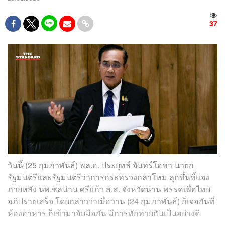
37
วันนี้ (25 กุมภาพันธ์) พล.อ. ประยุทธ์ จันทร์โอชา นายก
รัฐมนตรีและรัฐมนตรีว่าการกระทรวงกลาโหม ลุกขึ้นชี้แจง
ภายหลัง นพ.ชลน่าน ศรีแก้ว ส.ส. จังหวัดน่าน พรรคเพื่อไทย
อภิปรายเสร็จ โดยกล่าวว่าเมื่อวาน (24 กุมภาพันธ์) ก็เจอกันที่
ห้องอาหาร ก็เข้ามาจับมือกัน มีการทักทายกันเป็นอย่างดี