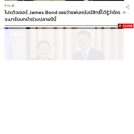
FILM
โปรดิวเซอร์ James Bond เผยว่าแฟนหนังมีสิทธิ์ได้รู้ว่าใคร
...
จะมารับบทนำช่วงปลายปีนี้
WORLD
อนุทิน-มินอ่องหล่าย ออกแถลงการณ์ร่วม หนุนความร่วม
...
มือรอบด้าน ยกระดับปราบอาชญากรรมข้ามชาติ แก้ปัญหา
หมอกควัน-มลพิษทางน้ำ