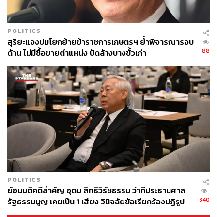
POLITICS
สุริยะแจงปมโยกย้ายข้าราชการเกษตรฯ ย้ำพิจารณารอบ
88
ด้าน ไม่มีซื้อขายตำแหน่ง ปัดล้างบางขั้วเก่า
37
ABOUT THE AUTHOR
THE STANDARD TEAM
กองบรรณาธิการ THE STANDARD
POLITICS
ย้อนมติคดีสำคัญ อุดม สิทธิวิรัชธรรม ว่าที่ประธานศาล
340
รัฐธรรมนูญ เคยเป็น 1 เสียง วินิจฉัยข้อเรียกร้องปฏิรูป
สถาบันฯ ไม่เข้าข่ายล้มล้าง