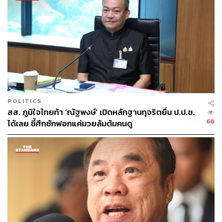
ของเอกสารและรายละเอียดต่างๆ ในคดีข้อพิพาทดังกล่าวต่อ
สาธารณะ และให้เฉพาะผู้เกี่ยวข้องลงนามในหนังสือรักษา
ความลับเท่านั้นที่จะเข้าถึงข้อมูลได้ หากใครเปิดเผยถือ
เป็นการขัดคำสั่งคณะอนุญาโตตุลาการ
“ทั้งนี้เพื่อปกป้องผลกระทบที่อาจเกิดขึ้นอันจะส่งผลกระทบต่อ
รูปคดี ยืนยันอีกครั้งว่าเราจะต้องสู้ให้เต็มกำลัง มีช่องทางใด
จะเกิดขึ้นได้ในสิ่งที่จะทำให้ยุติได้ก็ต้องทำ และมีการ
พิจารณาในมาตรการที่หากต่อสู้ไม่ได้ เรื่องนี้ถือเป็นหน้าที่
POLITICS
ของรัฐบาล และอยากฝากถึงประชาชน ถ้าฟังเพลินๆ ก็ดู
สส. ภูมิใจไทยท้า ‘ณัฐพงษ์’ เปิดหลักฐานทุจริตยื่น ป.ป.ช.
เหมือนดี ที่พูดกันมาดูเหมือนรักชาติรักแผ่นดินก็ว่ากันไป”
68
ได้เลย ชี้ศึกซักฟอกแค่มวยล้มต้มคนดู
พล.อ. ประยุทธ์กล่าว
พิสูจน์อักษร: ภาสิณี เพิ่มพันธุ์พงศ์
TAGS:
ประยุทธ์ จันทร์โอชา
ม.44
สุขอนามัย
การอภิปรายไม่ไว้วางใจ