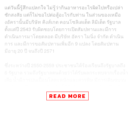
แต่วันนี้รู้สึกแปลกใจ ไม่รู้ว่ากินอาหารอะไรผิดไปหรือเปล่า
ชักสงสัย แต่ก็ไม่ขอไปต่อสู้อะไรกับท่าน ในส่วนของเหมือ
งอัครานั้นมีบริษัท คิงส์เกต คอนโซลิเดเต็ด ลิมิเต็ด รัฐบาล
ตั้งแต่ปี 2543 รับผิดชอบโดยการเปิดสัมปทานและมีการ
ดำเนินการมาโดยตลอด มีบริษัท อัครา ไมนิ่ง จำกัด ดำเนิน
การ และมีการขอสัมปทานเพิ่มอีก 9 แปลง โดยสัมปทาน
มีอายุ 20 ปี จนถึงปี 2571
ซึ่งระหว่างปี 2550-2559 ประชาชนได้ร้องเรียนถึงรัฐบาลถึง
6 รัฐบาล รวมถึงรัฐบาลตนด้วยว่าได้รับผลกระทบจากเรื่องน้ำ
เสีย น้ำมีการปนเปื้อนโลหะหนักและสารพิษ มีการเดินขบวน
ต่อต้านเหมือง ขณะเดียวกันก็มีผู้สนับสนุนการทำเหมืองด้วย
ซึ่งมีทั้งแร่แมงกานีสต่างๆ เรื่องดังกล่าวได้มีการพิสูจน์อย่าง
READ MORE
ต่อเนื่องทั้งจากคณะที่เป็นทางการและไม่เป็นทางการ ขณะนี้
ก็อยู่ระหว่างการตรวจสอบ
“ประเด็นสำคัญคือผมไม่ได้ออกคำสั่งยึดเหมืองมาเป็นของผม
ผมเพียงให้ระงับปิดกิจการเป็นการชั่วคราว ทั้งนี้ก็เพื่อให้