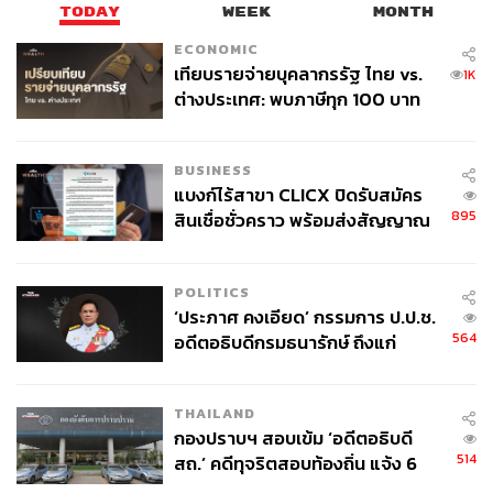
TODAY
WEEK
MONTH
ECONOMIC
เทียบรายจ่ายบุคลากรรัฐ ไทย vs.
1K
ต่างประเทศ: พบภาษีทุก 100 บาท
ของคนไทยใช้ไปกับข้าราชการเฉียด
40 บาท
BUSINESS
แบงก์ไร้สาขา CLICX ปิดรับสมัคร
895
สินเชื่อชั่วคราว พร้อมส่งสัญญาณ
เตือนกลุ่มกู้เงินผิดวัตถุประสงค์-ให้
ข้อมูลเท็จ เตรียมดำเนินคดีเด็ดขาด
POLITICS
‘ประภาศ คงเอียด’ กรรมการ ป.ป.ช.
564
อดีตอธิบดีกรมธนารักษ์ ถึงแก่
อนิจกรรม
THAILAND
กองปราบฯ สอบเข้ม ‘อดีตอธิบดี
514
สถ.’ คดีทุจริตสอบท้องถิ่น แจ้ง 6
ข้อหาหนัก จ่อชง ป.ป.ช. 12 ส.ค. นี้