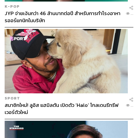
K-POP
JYP จ่ายเงินกว่า 46 ล้านบาทต่อปี สำหรับการทำโรงอาหา
...
รออร์แกนิกในบริษัท
SPORT
สมาชิกใหม่! ลูอิส แฮมิลตัน เปิดตัว ‘Halo’ โกลเดนรีทรีฟ
...
เวอร์ตัวใหม่