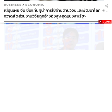
BUSINESS
/
ECONOMIC
ญี่ปุ่นเผย จีน ขึ้นแท่นผู้นำการใช้จ่ายด้านวิจัยและพัฒนาโลก
...
กวาดสัดส่วนงานวิจัยถูกอ้างอิงสูงสุดแซงสหรัฐฯ
POLITICS
iLaw เปิดจักรวาลอำนาจเจริญ โยงเครือข่ายผู้สมัคร สว.
...
พร้อมตั้งข้อสังเกตลงสมัครตรงคุณสมบัติหรือไม่