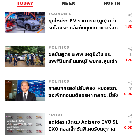
TODAY
WEEK
MONTH
ECONOMIC
ยุคใหม่รถ EV ราคาเริ่ม (ถูก) กว่า
1.8K
รถไฮบริด หลังต้นทุนแบตเตอรี่ลด
ลง - จีนแห่บุกตลาดเกิดใหม่
POLITICS
ผลชันสูตร 8 ศพ เหตุยิงใน รร.
1.2K
เทพศิรินทร์ นนทบุรี พบกระสุนเข้า
จุดสำคัญ ‘ศีรษะ-หน้าอก’ ครูถูกยิง
4 นัด จากระยะไกล
POLITICS
ศาลปกครองไม่รับฟ้อง ‘หมอสรณ’
0.9K
ขอเพิกถอนมติสรรหา กสทช. ชี้ยัง
ไม่ใช่ผู้เดือดร้อนเสียหาย
SPORT
adidas เปิดตัว Adizero EVO SL
0.9K
EXO คอลเล็กชันพิเศษรับฤดูกาล
College Football