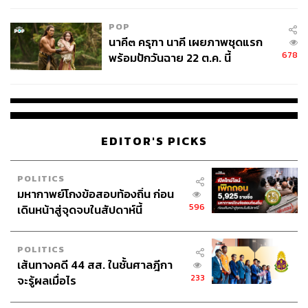
POP
นาคี๓ ครุฑา นาคี เผยภาพชุดแรก
678
พร้อมปักวันฉาย 22 ต.ค. นี้
EDITOR'S PICKS
POLITICS
มหากาพย์โกงข้อสอบท้องถิ่น ก่อน
596
เดินหน้าสู่จุดจบในสัปดาห์นี้
POLITICS
เส้นทางคดี 44 สส. ในชั้นศาลฎีกา
233
จะรู้ผลเมื่อไร