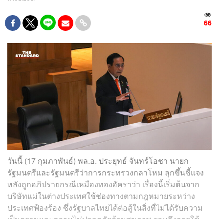
66
วันนี้ (17 กุมภาพันธ์) พล.อ. ประยุทธ์ จันทร์โอชา นายก
รัฐมนตรีและรัฐมนตรีว่าการกระทรวงกลาโหม ลุกขึ้นชี้แจง
หลังถูกอภิปรายกรณีเหมืองทองอัคราว่า เรื่องนี้เริ่มต้นจาก
บริษัทแม่ในต่างประเทศใช้ช่องทางตามกฎหมายระหว่าง
ประเทศฟ้องร้อง ซึ่งรัฐบาลไทยได้ต่อสู้ในสิ่งที่ไม่ได้รับความ