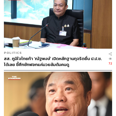
POLITICS
สส. ภูมิใจไทยท้า ‘ณัฐพงษ์’ เปิดหลักฐานทุจริตยื่น ป.ป.ช.
72
ได้เลย ชี้ศึกซักฟอกแค่มวยล้มต้มคนดู