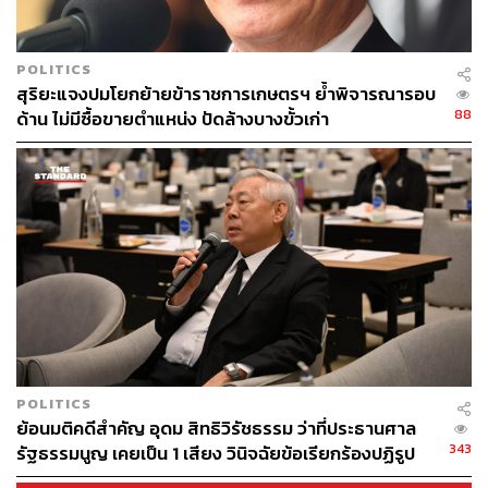
POLITICS
สุริยะแจงปมโยกย้ายข้าราชการเกษตรฯ ย้ำพิจารณารอบ
88
ด้าน ไม่มีซื้อขายตำแหน่ง ปัดล้างบางขั้วเก่า
POLITICS
ย้อนมติคดีสำคัญ อุดม สิทธิวิรัชธรรม ว่าที่ประธานศาล
343
รัฐธรรมนูญ เคยเป็น 1 เสียง วินิจฉัยข้อเรียกร้องปฏิรูป
สถาบันฯ ไม่เข้าข่ายล้มล้าง