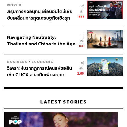
WORLD
สรุปภารกิจอนุทิน เยือนอินโดนีเซีย
553
ขับเคลื่อนการทูตเศรษฐกิจเชิงรุก
ประกาศหุ้นส่วนยุทธศาสตร์ไทย –
อินโดนีเซีย
Navigating Neutrality:
Thailand and China in the Age
188
of a New Global Order
BUSINESS
/
ECONOMIC
วิเคราะห์ปรากฏการณ์คนแห่ขอสิน
2.6K
เชื่อ CLICX อาจเป็นเพียงยอด
ภูเขาน้ำแข็ง ของปัญหาหนี้ครัว
เรือนไทยที่ถูกซุกไว้
LATEST STORIES