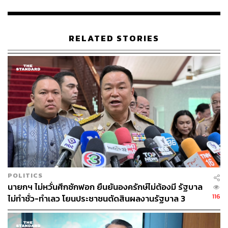
RELATED STORIES
POLITICS
นายกฯ ไม่หวั่นศึกซักฟอก ยืนยันองครักษ์ไม่ต้องมี รัฐบาล
116
ไม่ทำชั่ว-ทำเลว โยนประชาชนตัดสินผลงานรัฐบาล 3
เดือน