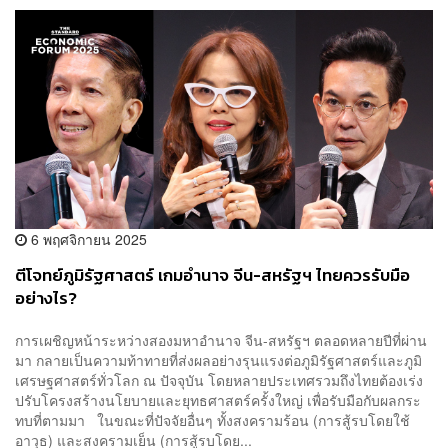
6 พฤศจิกายน 2025
ตีโจทย์ภูมิรัฐศาสตร์ เกมอำนาจ จีน-สหรัฐฯ ไทยควรรับมือ
อย่างไร?
การเผชิญหน้าระหว่างสองมหาอำนาจ จีน-สหรัฐฯ ตลอดหลายปีที่ผ่าน
มา กลายเป็นความท้าทายที่ส่งผลอย่างรุนแรงต่อภูมิรัฐศาสตร์และภูมิ
เศรษฐศาสตร์ทั่วโลก ณ ปัจจุบัน โดยหลายประเทศรวมถึงไทยต้องเร่ง
ปรับโครงสร้างนโยบายและยุทธศาสตร์ครั้งใหญ่ เพื่อรับมือกับผลกระ
ทบที่ตามมา ในขณะที่ปัจจัยอื่นๆ ทั้งสงครามร้อน (การสู้รบโดยใช้
อาวุธ) และสงครามเย็น (การสู้รบโดย...