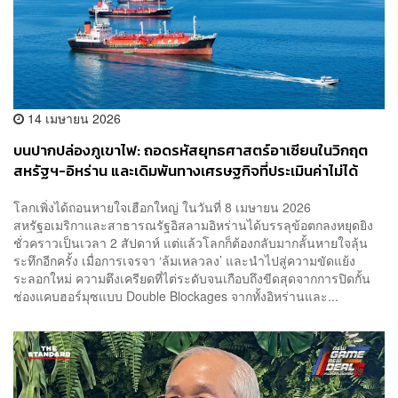
14 เมษายน 2026
บนปากปล่องภูเขาไฟ: ถอดรหัสยุทธศาสตร์อาเซียนในวิกฤต
สหรัฐฯ-อิหร่าน และเดิมพันทางเศรษฐกิจที่ประเมินค่าไม่ได้
โลกเพิ่งได้ถอนหายใจเฮือกใหญ่ ในวันที่ 8 เมษายน 2026
สหรัฐอเมริกาและสาธารณรัฐอิสลามอิหร่านได้บรรลุข้อตกลงหยุดยิง
ชั่วคราวเป็นเวลา 2 สัปดาห์ แต่แล้วโลกก็ต้องกลับมากลั้นหายใจลุ้น
ระทึกอีกครั้ง เมื่อการเจรจา ‘ล้มเหลวลง’ และนำไปสู่ความขัดแย้ง
ระลอกใหม่ ความตึงเครียดที่ไต่ระดับจนเกือบถึงขีดสุดจากการปิดกั้น
ช่องแคบฮอร์มุซแบบ Double Blockages จากทั้งอิหร่านและ...