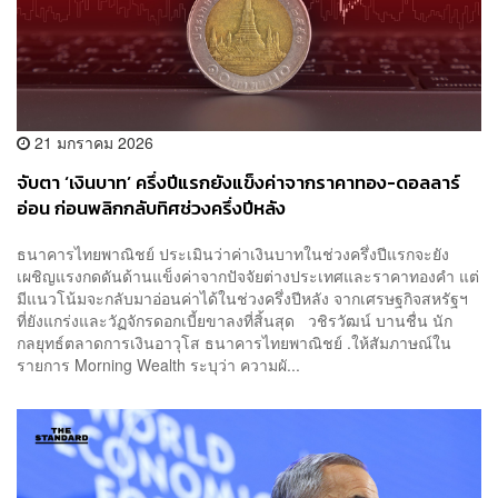
21 มกราคม 2026
จับตา ‘เงินบาท’ ครึ่งปีแรกยังแข็งค่าจากราคาทอง-ดอลลาร์
อ่อน ก่อนพลิกกลับทิศช่วงครึ่งปีหลัง
ธนาคารไทยพาณิชย์ ประเมินว่าค่าเงินบาทในช่วงครึ่งปีแรกจะยัง
เผชิญแรงกดดันด้านแข็งค่าจากปัจจัยต่างประเทศและราคาทองคำ แต่
มีแนวโน้มจะกลับมาอ่อนค่าได้ในช่วงครึ่งปีหลัง จากเศรษฐกิจสหรัฐฯ
ที่ยังแกร่งและวัฏจักรดอกเบี้ยขาลงที่สิ้นสุด วชิรวัฒน์ บานชื่น นัก
กลยุทธ์ตลาดการเงินอาวุโส ธนาคารไทยพาณิชย์ .ให้สัมภาษณ์ใน
รายการ Morning Wealth ระบุว่า ความผั...