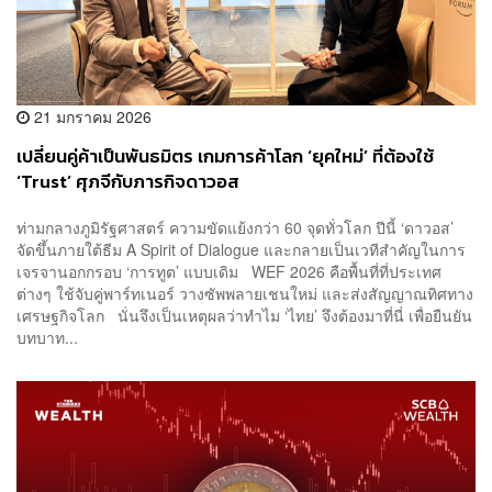
21 มกราคม 2026
เปลี่ยนคู่ค้าเป็นพันธมิตร เกมการค้าโลก ‘ยุคใหม่’ ที่ต้องใช้
‘Trust’ ศุภจีกับภารกิจดาวอส
ท่ามกลางภูมิรัฐศาสตร์ ความขัดแย้งกว่า 60 จุดทั่วโลก ปีนี้ ‘ดาวอส’
จัดขึ้นภายใต้ธีม A Spirit of Dialogue และกลายเป็นเวทีสำคัญในการ
เจรจานอกกรอบ ‘การทูต’ แบบเดิม WEF 2026 คือพื้นที่ที่ประเทศ
ต่างๆ ใช้จับคู่พาร์ทเนอร์ วางซัพพลายเชนใหม่ และส่งสัญญาณทิศทาง
เศรษฐกิจโลก นั่นจึงเป็นเหตุผลว่าทำไม ‘ไทย’ จึงต้องมาที่นี่ เพื่อยืนยัน
บทบาท...