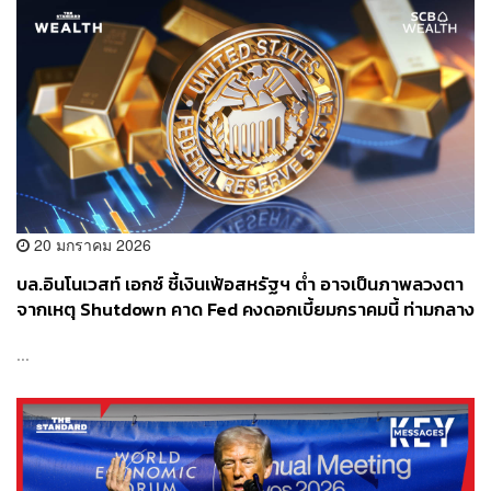
20 มกราคม 2026
บล.อินโนเวสท์ เอกซ์ ชี้เงินเฟ้อสหรัฐฯ ต่ำ อาจเป็นภาพลวงตา
จากเหตุ Shutdown คาด Fed คงดอกเบี้ยมกราคมนี้ ท่ามกลาง
วิกฤตความเชื่อมั่น จับตาทองคำมีสิทธิพุ่งแตะ 5,000 ดอลลาร์
...
ต่อออนซ์