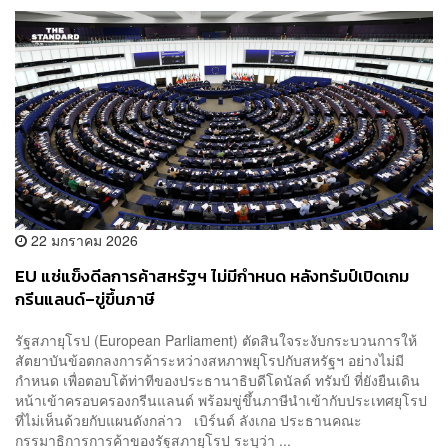
22 มกราคม 2026
EU แช่แข็งดีลการค้าสหรัฐฯ ไม่มีกำหนด หลังทรัมป์เปิดเกม
กรีนแลนด์–ขู่ขึ้นภาษี
รัฐสภายุโรป (European Parliament) ตัดสินใจระงับกระบวนการให้
สัตยาบันข้อตกลงการค้าระหว่างสหภาพยุโรปกับสหรัฐฯ อย่างไม่มี
กำหนด เพื่อตอบโต้ท่าทีของประธานาธิบดีโดนัลด์ ทรัมป์ ที่ยังยืนเดิน
หน้าเข้าครอบครองกรีนแลนด์ พร้อมขู่ขึ้นภาษีนำเข้ากับประเทศยุโรป
ที่ไม่เห็นด้วยกับแผนดังกล่าว เบิร์นด์ ลังเกอ ประธานคณะ
กรรมาธิการการค้าของรัฐสภายุโรป ระบุว่า ...