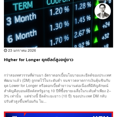
23 มกราคม 2026
Higher for Longer ยุคยีลด์สูงอยู่ยาว
กว่าสองทศวรรษที่ผ่านมา อัตราดอกเบี้ยนโยบายและยีลด์ของประเทศ
พัฒนาแล้ว (DM) ถูกกดไว้ในระดับต่ำ จนชาวตลาดการเงินคุ้นชินกับ
ยุค Lower for Longer หรือดอกเบี้ยต่ำยาวนานต่อเนื่องที่มีสัญลักษณ์
สำคัญคือบอนด์ยีลด์สหรัฐอายุ 10 ปีที่ซื้อขายเฉลี่ยในระดับต่ำเพียง 2–
3% เท่านั้น แต่ช่วงนี้ ยีลด์ระยะยาว (10 ปี) ของประเทศ DM กลับ
ปรับตัวสูงขึ้นพร้อมกัน ไม...