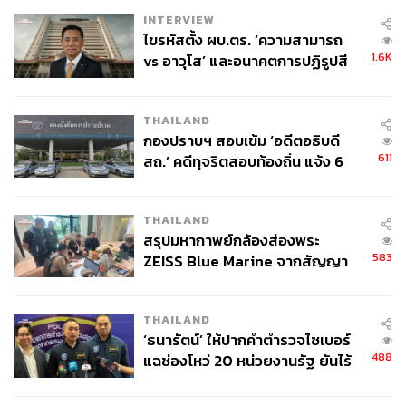
INTERVIEW
โดยภาพรวมดุลการค้าปี 2568 กับสองคู่ค้าสำคัญคือสหรัฐฯ
ไขรหัสตั้ง ผบ.ตร. ‘ความสามารถ
เกินดุล 51,361.4 ล้านดอลลาร์ ส่วนจีนขาดดุล 67,892.8 ล้าน
1.6K
vs อาวุโส’ และอนาคตการปฏิรูปสี
ดอลลาร์
กากี กับ พล.ต.อ. เอก อังสนานนท์
THAILAND
สามารถติดตาม THE STANDARD WEALTH
กองปราบฯ สอบเข้ม ‘อดีตอธิบดี
ผ่านแอปพลิเคชันต่างๆ ที่คุณสะดวกหรือใช้งานอยู่แล้วได้เลย
611
สถ.’ คดีทุจริตสอบท้องถิ่น แจ้ง 6
ข้อหาหนัก จ่อชง ป.ป.ช. 12 ส.ค. นี้
THAILAND
สรุปมหากาพย์กล้องส่องพระ
583
ZEISS Blue Marine จากสัญญา
TAGS:
กระทรวงพาณิชย์
ผลิต 8.3 ล้าน สู่ข้อพิพาท ‘มา
สำนักงานนโยบายและยุทธศาสตร์การค้า (สนค.)
เวลล์ฯ’ ฟ้อง ‘โทน บางแค’ ผิดนัด
เศรษฐกิจโลก
สินค้าเกษตร
ห่วงโซ่อุปทาน
ทองคำ
THAILAND
จ่ายหนี้-แอบระบุแบรนด์
SMEs
ภูมิรัฐศาสตร์
USA
เงินบาท
China
‘ธนารัตน์’ ให้ปากคำตำรวจไซเบอร์
ส่งออกไทย
ดุลการค้า
นันทพงษ์ จิระเลิศพงษ์
488
แฉช่องโหว่ 20 หน่วยงานรัฐ ยันไร้
นัยทางการเมือง