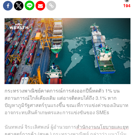
194
กระทรวงพาณิชย์คาดการณ์การส่งออกปีนี้หดตัว 1% บน
สถานการณ์ใกล้เคียงเดิม แต่อาจติดลบได้ถึง 3.1% หาก
ปัญหาภูมิรัฐศาสตร์รุนแรงขึ้น ขณะที่การแข่งค่าของเงินบาท
อาจกระทบสินค้าเกษตรและการแข่งขันของ SMEs
นันทพงษ์ จิระเลิศพงษ์ ผู้อำนวยการ
สำนักงานนโยบายและยุท
ธศาสตร์การค้า (สนค.)
กระทรวงพาณิชย์ กล่าวว่า แนวโน้ม