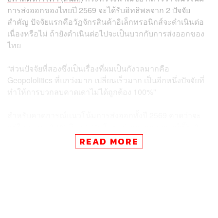
การส่งออกของไทยปี 2569 จะได้รับอิทธิพลจาก 2 ปัจจัย
สำคัญ ปัจจัยแรกคือวัฏจักรสินค้าอิเล็กทรอนิกส์จะดำเนินต่อ
เนื่องหรือไม่ ถ้ายังดำเนินต่อไปจะเป็นบวกกับการส่งออกของ
ไทย
“ส่วนปัจจัยที่สองซึ่งเป็นเรื่องที่ผมเป็นกังวลมากคือ
Geopololitics ที่แกว่งมาก เปลี่ยนเร็วมาก เป็นอีกหนึ่งปัจจัยที่
ทำให้การบวกลบคาดเดาไม่ได้ถูกต้อง 100%”
สำหรับคาดการณ์แนวโน้มการส่งออกทั้งปี 2569 คาดว่าจะ
อยู่ในกรอบ -3.1% ถึง +1.1% โดยแบ่งการคาดการณ์เป็น 3
กรณีที่แตกต่างกัน
READ MORE
กรณีแรก คาดการณ์ส่งออก -3.1% หากภูมิรัฐศาสตร์
รุนแรงขึ้น
กรณีที่สองซึ่งเป็นกรณีฐาน คาดการณ์ส่งออก -1% หาก
สถานการณ์ใกล้เคียงเดิม คือการนำเข้ากลับสู่ภาวะ
ปกติ แต่เศรษฐกิจโลกชะลอตัวลงเล็กน้อยจากปัญหา