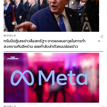
WORLD
ทรัมป์ปฏิเสธข่าวลือสหรัฐฯ ขาดแคลนอาวุธในการทำ
...
สงครามกับอิหร่าน เผยกำลังล่าตัวคนปล่อยข่าว
WORLD