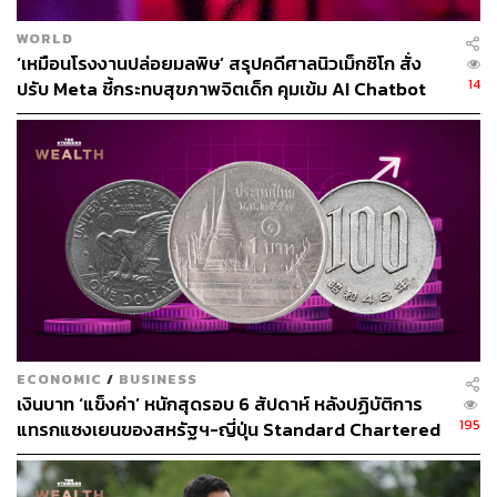
การค้าระหว่างประเทศปี 2568
WORLD
‘เหมือนโรงงานปล่อยมลพิษ’ สรุปคดีศาลนิวเม็กซิโก สั่ง
แรงขับเคลื่อนหลักของการส่งออกยังคงเป็นสินค้า
14
ปรับ Meta ชี้กระทบสุขภาพจิตเด็ก คุมเข้ม AI Chatbot
อิเล็กทรอนิกส์และเครื่องใช้ไฟฟ้าที่เติบโตตามการอัปเกรด
เทคโนโลยีสมัยใหม่สู่ยุค AI และการกระจายความเสี่ยงใน
ห่วงโซ่อุปทานจากความตึงเครียดด้านภูมิรัฐศาสตร์ที่มีต่อ
เนื่อง ในขณะที่
การส่งออกสินค้าเกษตรอยู่ในภาวะหดตัวจากภัยพิบัติทาง
ธรรมชาติและการแข่งขันที่รุนแรงในตลาดโลก ทั้งนี้ การส่ง
ออกทั้งปี 2568 ขยายตัวที่ 12.9% หากหักสินค้าเกี่ยวเนื่องกับ
น้ำมัน ทองคำ และยุทธปัจจัย ขยายตัวที่ 14%
การส่งออกไปตลาดสำคัญขยายตัวเกือบทุกตลาด หนุนโดย
ECONOMIC
/
BUSINESS
การส่งออกสินค้าอิเล็กทรอนิกส์ไปสหรัฐฯ ที่ขยายตัวสูงต่อ
เงินบาท ‘แข็งค่า’ หนักสุดรอบ 6 สัปดาห์ หลังปฏิบัติการ
เนื่อง และการกลับมาขยายตัวของตลาดหลักและตลาดรอง
195
แทรกแซงเยนของสหรัฐฯ-ญี่ปุ่น Standard Chartered
อื่น ๆ อาทิ จีน ญี่ปุ่น และตะวันออกกลาง
เปิดเป้าสิ้นปีนี้จ่อแข็งต่อแตะ 32.50 บาทต่อดอลลาร์