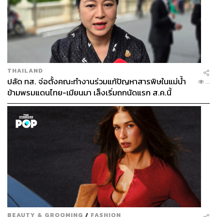
THAILAND
ปลัด ทส. จ่อตั้งคณะทำงานร่วมแก้ปัญหาสารพิษในแม่น้ำ
...
ข้ามพรมแดนไทย-เมียนมา เล็งเริ่มถกนัดแรก ส.ค.นี้
BEAUTY & GROOMING
/
FASHION