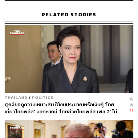
ต่ำ โดยเฉพาะสินค้าเกษตรเป็นความท้าทายในปีนี้ของการส่ง
ออกไทย ส่วนผลกระทบที่เกี่ยวเนื่องคือทำให้การนำเข้าสินค้า
RELATED STORIES
ราคาต่ำลง จะกระทบกับการแข่งขันของ SME ในประเทศ”
ทั้งนี้ คาดการณ์ว่าเงินบาทน่าแกว่งตัวอยู่บริเวณกว่า 31 บาท
ต่อดอลลาร์ แต่ขึ้นอยู่กับหลายปัจจัย ได้แก่ 1.การลดดอกเบี้ย
ของธนาคารกลางสหรัฐฯ (เฟด) 2.ค่าเงินดอลลาร์สหรัฐฯ จะ
แข็งค่าหรืออ่อนค่าลง และ 3.ภูมิรัฐศาสตร์รุนแรงขึ้นหรือไม่
และทำให้เกิดการไหลไปลงทุนในสินทรัพย์มั่นคงอย่าง
ทองคำ เพิ่มขึ้นหรือไม่
การส่งออกทองคำทั้งปี 2568 ที่ผ่านมา มูลค่าเพิ่มขึ้น 48.5%
ขณะที่ปริมาณการส่งออกก็เพิ่มขึ้น 8.4% โดยการส่งออก
THAILAND
/
POLITICS
ทองคำคิดเป็นสัดส่วน 3.8% ของการส่งออกทั้งหมด สัดส่วน
ศุภจีขอดูความเหมาะสม ใช้งบประมาณหรือเงินกู้ ‘ไทย
เพิ่มขึ้นจาก 2.7% เมื่อปี 2567 ขณะที่เดือนธันวาคมที่ผ่านมา
17
เที่ยวไทยพลัส’ บอกหากมี ‘ไทยช่วยไทยพลัส เฟส 2’ ไม่
การส่งออกทองคำเพิ่มขึ้นสูงมากถึง 148.4% เป็นผลโดยตรง
จำเป็นต้องออกพร้อมกัน
จากเรื่องภูมิรัฐศาสตร์