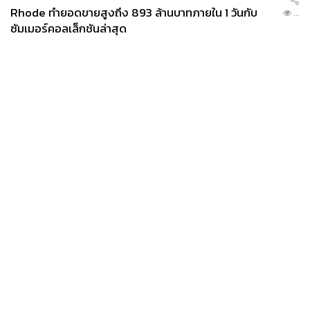
Rhode ทำยอดขายสูงถึง 893 ล้านบาทภายใน 1 วันกับ
...
ซัมเมอร์คอลเล็กชันล่าสุด
News
Wealth
Pop
Podcast
Video
Now
Opinion
Careers
Events
Privacy
About
Contact
Policy
FOR
ADVERTISING
MEMBERSHIP