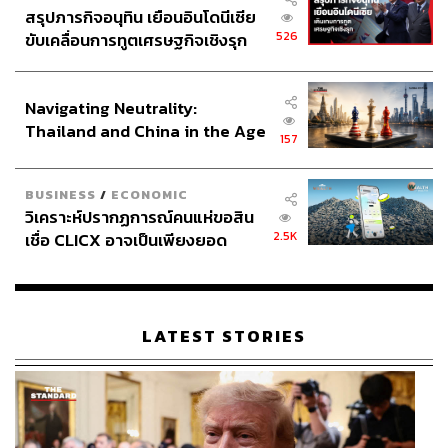
สรุปภารกิจอนุทิน เยือนอินโดนีเซีย
526
ขับเคลื่อนการทูตเศรษฐกิจเชิงรุก
ประกาศหุ้นส่วนยุทธศาสตร์ไทย –
อินโดนีเซีย
Navigating Neutrality:
Thailand and China in the Age
157
of a New Global Order
BUSINESS
/
ECONOMIC
วิเคราะห์ปรากฏการณ์คนแห่ขอสิน
2.5K
เชื่อ CLICX อาจเป็นเพียงยอด
ภูเขาน้ำแข็ง ของปัญหาหนี้ครัว
เรือนไทยที่ถูกซุกไว้
LATEST STORIES