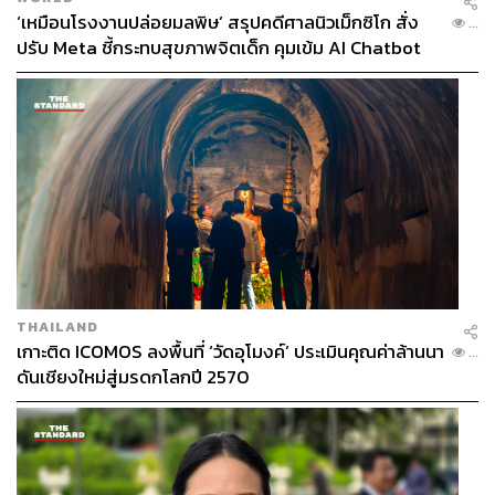
‘เหมือนโรงงานปล่อยมลพิษ’ สรุปคดีศาลนิวเม็กซิโก สั่ง
...
ปรับ Meta ชี้กระทบสุขภาพจิตเด็ก คุมเข้ม AI Chatbot
THAILAND
เกาะติด ICOMOS ลงพื้นที่ ‘วัดอุโมงค์’ ประเมินคุณค่าล้านนา
...
ดันเชียงใหม่สู่มรดกโลกปี 2570