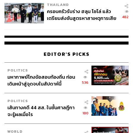
THAILAND
ครอบครัวรับร่าง ฮลุน โซโล่ แล้ว
482
เตรียมส่งชันสูตรหาสาเหตุการเสีย
ชีวิต
194
EDITOR'S PICKS
ABOUT THE AUTHOR
สกุลชัย เก่งอนันตานนท์
POLITICS
Content Creator สำนักข่าว THE
มหากาพย์โกงข้อสอบท้องถิ่น ก่อน
STANDARD WEALTH
536
เดินหน้าสู่จุดจบในสัปดาห์นี้
POLITICS
เส้นทางคดี 44 สส. ในชั้นศาลฎีกา
180
จะรู้ผลเมื่อไร
WORLD