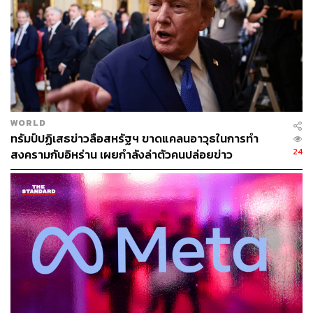
ส่งออกไทยโต 18 เดือนรวด
สถิติการส่งออกของไทยที่ผ่านมา เพิ่มขึ้น 18 เดือนติดต่อกัน
ตั้งแต่กลางปี 2567 ส่วนทั้งปี 2568 เพิ่มขึ้น 12.9% เติบโต
สูงสุดในรอบ 4 ปี มูลค่ารวม 3.39 แสนล้านดอลาร์ หลังเดือน
ธันวาคมขยายตัว 16.8% ส่วนดุลการค้าทั้งปีติดลบ 5.3 พัน
WORLD
ล้านดอลลาร์
ทรัมป์ปฏิเสธข่าวลือสหรัฐฯ ขาดแคลนอาวุธในการทำ
24
สงครามกับอิหร่าน เผยกำลังล่าตัวคนปล่อยข่าว