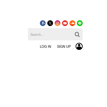
LOG IN
SIGN UP