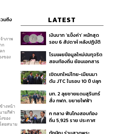
LATEST
รวมถึง
เงินบาท ‘แข็งค่า’ หนักสุด
เจ้าภาพ
รอบ 6 สัปดาห์ หลังปฏิบัติ
จาก
การแทรกแซงเยนของ
บโลก
โรมเผยข้อมูลใหม่ปมทุจริต
สหรัฐฯ-ญี่ปุ่น Standard
่องของ
สอบท้องถิ่น ย้อนเอกสาร
Chartered เปิดเป้าสิ้นปีนี้
ประชุมปี 2567 พบชื่อ
จ่อแข็งต่อแตะ 32.50 บาท
เปิดบทใหม่ไทย-เมียนมา
อนุทิน จ่อสอบต่อเอี่ยว
ต่อดอลลาร์
ดัน JTC ในรอบ 10 ปี ปลุก
ตัดตอน ม.บูรพา หรือไม่
‘เส้นเลือดใหญ่’ ค้า
มท. 2 ลุยชายแดนสุรินทร์
ชายแดน ท่าเรือน้ำลึก
สั่ง กฟภ. ขยายไฟฟ้า
ทวาย
ข้างหน้า
‘ปราสาทตาควาย–เนิน
สนามกีฬา
ก กลาง ฟันโกงสอบท้อง
350’ เสริมความมั่นคง
ึ่งของ
ถิ่น 5,925 ราย ประกาศ
ชายแดน
A โดยสนาม
บัญชีใหม่ 7 ส.ค. ส่วน 97
ทักษิณ ร่วมสวดพระ