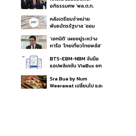
ราย รอ ป.ป.ช. ขีดเส้นแล้ว
อภิธรรมศพ ‘พล.ต.ท.
เสร็จ 31 ส.ค.
ผ่อน’ บิดา ‘พักตร์พิไล ทวี
คลังเตรียมจำหน่าย
สิน’ สิริอายุ 103 ปี แกนนำ
พันธบัตรรัฐบาล ‘ออม
เพื่อไทย-บุคคลหลาก
พลัส’ รอบถัดไป เร็วสุด 4
วงการร่วมอาลัย
‘เอกนิติ’ เผยอยู่ระหว่าง
ก.ย.นี้ อาจเพิ่มสัดส่วนการ
หารือ ‘ไทยเที่ยวไทยพลัส’
ขายแบบ Small Lot First
มีสิทธิใช้งบจากเงินกู้ 4
มากขึ้น
BTS-EBM-NBM จับมือ
แสนล้าน มั่นใจงบต่อ ‘ไทย
แอปพลิเคชัน ViaBus ยก
ช่วยไทย พลัส’ เฟส 2 มี
ระดับการติดตามตำแหน่ง
เพียงพอ
Sra Bua by Num
รถไฟฟ้า 3 สายแบบเรียล
Weerawat เปลี่ยนไป และ
ไทม์
นี่คือเหตุผลที่เราควรกลับ
ไปอีกครั้ง