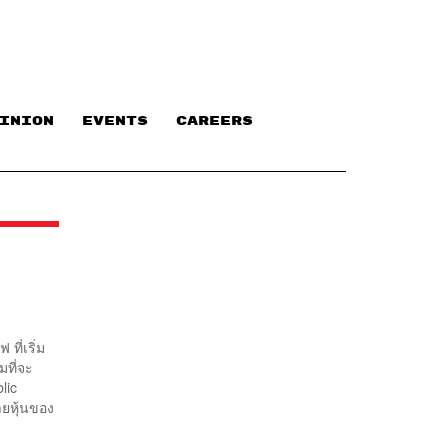
INION
EVENTS
CAREERS
ี่เริ่ม
มที่จะ
lic
ายหุ้นของ