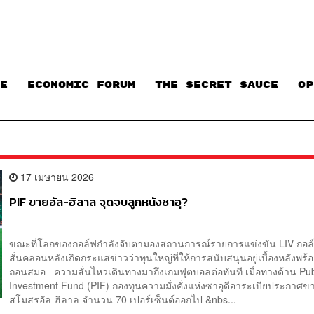
E
ECONOMIC FORUM
THE SECRET SAUCE​
OP
17 เมษายน 2026
PIF ขายอัล-ฮิลาล จุดจบลูกหนังซาอุ?
ขณะที่โลกของกอล์ฟกำลังจับตามองสถานการณ์รายการแข่งขัน LIV กอล์ฟ ท
สั่นคลอนหลังเกิดกระแสข่าวว่าทุนใหญ่ที่ให้การสนับสนุนอยู่เบื้องหลังพร้อ
ถอนสมอ ความสั่นไหวเดินทางมาถึงเกมฟุตบอลต่อทันที เมื่อทางด้าน Pub
Investment Fund (PIF) กองทุนความมั่งคั่งแห่งซาอุดีอาระเบียประกาศข
สโมสรอัล-ฮิลาล จำนวน 70 เปอร์เซ็นต์ออกไป &nbs...