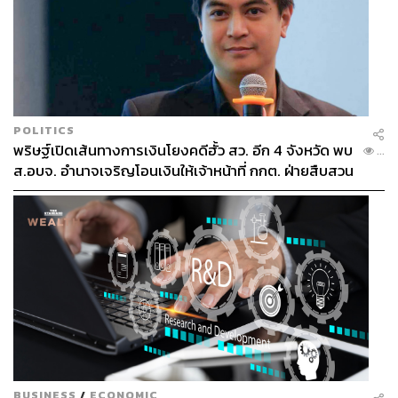
POLITICS
พริษฐ์เปิดเส้นทางการเงินโยงคดีฮั้ว สว. อีก 4 จังหวัด พบ
...
ส.อบจ. อำนาจเจริญโอนเงินให้เจ้าหน้าที่ กกต. ฝ่ายสืบสวน
BUSINESS
/
ECONOMIC