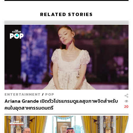
ไปจนถึงปี 2035 หรือไม่ ต้องรอติดตามความคืบหน้าในเรื่อง
นี้ต่อไป
RELATED STORIES
อ้างอิง:
https://www.bbc.com/sport/football/live/c7vezrd1rj6t
https://sports.yahoo.com/saudi-arabia-confirmed-as-
2034-world-cup-host-the-next-question-winter-summ
er-or-neither-162437328.html
TAGS:
FIFA
ความปลอดภัย
Saudi Arabia
LGBTQIA+
สภาพแวดล้อม
ฟุตบอลโลก 2034
ENTERTAINMENT
/
POP
Ariana Grande เปิดตัวโปรแกรมดูแลสุขภาพจิตสำหรับ
20
คนในอุตสาหกรรมดนตรี
100