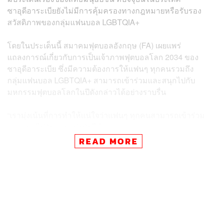
ซาอุดีอาระเบียยังไม่มีการคุ้มครองทางกฎหมายหรือรับรอง
สวัสดิภาพของกลุ่มแฟนบอล LGBTQIA+
โดยในประเด็นนี้ สมาคมฟุตบอลอังกฤษ (FA) เผยแพร่
แถลงการณ์เกี่ยวกับการเป็นเจ้าภาพฟุตบอลโลก 2034 ของ
ซาอุดีอาระเบีย ซึ่งมีความต้องการให้แฟนๆ ทุกคนรวมถึง
กลุ่มแฟนบอล LGBTQIA+ สามารถเข้าร่วมและสนุกไปกับ
มหกรรมฟุตบอลโลกในปีดังกล่าวได้อย่างราบรื่น
“เรามุ่งเน้นที่การทำให้แน่ใจว่าแฟนๆ ทุกคนสามารถเข้าร่วม
และสนุกไปกับการแข่งขันได้
READ MORE
“คณะกรรมการ FA เข้าพบสหพันธ์ฟุตบอลซาอุดีอาระเบียเมื่อ
เดือนที่แล้วเพื่อหารือเกี่ยวกับการเสนอตัวของพวกเขาในราย
ละเอียดเพิ่มเติม เราขอให้พวกเขามุ่งมั่นที่จะทำให้แน่ใจว่า
แฟนๆ ทุกคนจะปลอดภัยและได้รับการต้อนรับใน
ซาอุดีอาระเบียในปี 2034 รวมถึงแฟนๆ LGBTQIA+ ซึ่งพวก
เขาให้คำมั่นกับเราว่าพวกเขามุ่งมั่นที่จะมอบสภาพแวดล้อม