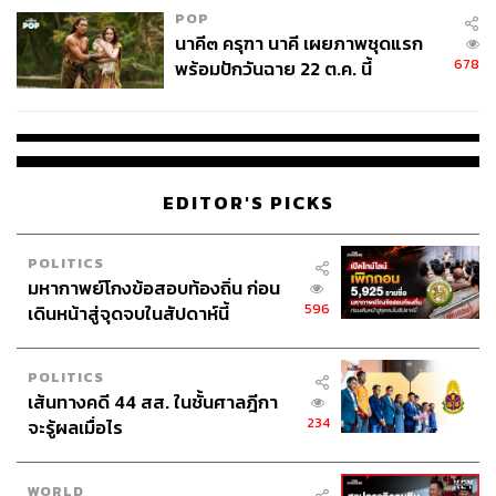
POP
นาคี๓ ครุฑา นาคี เผยภาพชุดแรก
678
พร้อมปักวันฉาย 22 ต.ค. นี้
EDITOR'S PICKS
POLITICS
มหากาพย์โกงข้อสอบท้องถิ่น ก่อน
596
เดินหน้าสู่จุดจบในสัปดาห์นี้
POLITICS
เส้นทางคดี 44 สส. ในชั้นศาลฎีกา
234
จะรู้ผลเมื่อไร
WORLD