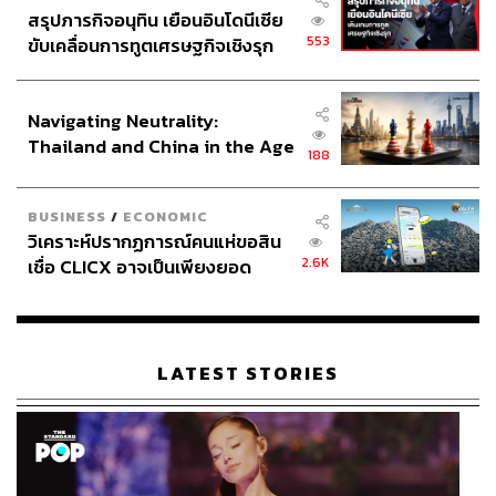
สรุปภารกิจอนุทิน เยือนอินโดนีเซีย
553
ขับเคลื่อนการทูตเศรษฐกิจเชิงรุก
ประกาศหุ้นส่วนยุทธศาสตร์ไทย –
อินโดนีเซีย
Navigating Neutrality:
Thailand and China in the Age
188
of a New Global Order
BUSINESS
/
ECONOMIC
วิเคราะห์ปรากฏการณ์คนแห่ขอสิน
2.6K
เชื่อ CLICX อาจเป็นเพียงยอด
ภูเขาน้ำแข็ง ของปัญหาหนี้ครัว
เรือนไทยที่ถูกซุกไว้
LATEST STORIES