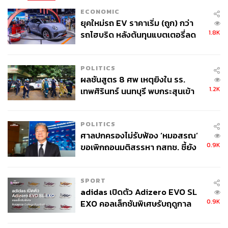
ECONOMIC
ยุคใหม่รถ EV ราคาเริ่ม (ถูก) กว่า
1.8K
รถไฮบริด หลังต้นทุนแบตเตอรี่ลด
ลง - จีนแห่บุกตลาดเกิดใหม่
POLITICS
ผลชันสูตร 8 ศพ เหตุยิงใน รร.
1.2K
เทพศิรินทร์ นนทบุรี พบกระสุนเข้า
จุดสำคัญ ‘ศีรษะ-หน้าอก’ ครูถูกยิง
4 นัด จากระยะไกล
POLITICS
ศาลปกครองไม่รับฟ้อง ‘หมอสรณ’
0.9K
ขอเพิกถอนมติสรรหา กสทช. ชี้ยัง
ไม่ใช่ผู้เดือดร้อนเสียหาย
SPORT
adidas เปิดตัว Adizero EVO SL
0.9K
EXO คอลเล็กชันพิเศษรับฤดูกาล
College Football