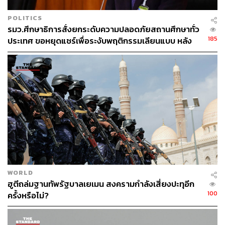
POLITICS
รมว.ศึกษาธิการสั่งยกระดับความปลอดภัยสถานศึกษาทั่ว
185
ประเทศ ขอหยุดแชร์เพื่อระงับพฤติกรรมเลียนแบบ หลัง
เหตุยิงในโรงเรียน
WORLD
ฮูตีถล่มฐานทัพรัฐบาลเยเมน สงครามกำลังเสี่ยงปะทุอีก
100
ครั้งหรือไม่?