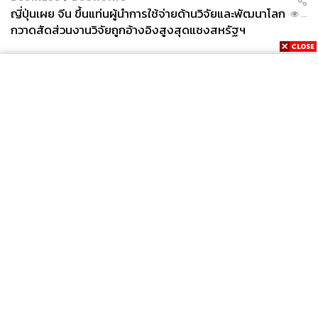
ญี่ปุ่นเผย จีน ขึ้นแท่นผู้นำการใช้จ่ายด้านวิจัยและพัฒนาโลก
...
กวาดสัดส่วนงานวิจัยถูกอ้างอิงสูงสุดแซงสหรัฐฯ
News
Wealth
Pop
Podcast
Video
Now
Opinion
Careers
Events
Privacy
About
Contact
Policy
FOR
ADVERTISING
MEMBERSHIP