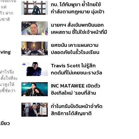
จจะเริ่ม
ทบ. โต้กัมพูชา ย้ำไทยใช้
ครั้ง ตลอด 10 ปีที่ผ่านมา
 แต่
กำลังตามกฎหมาย มุ่งเป้า
แก้ว ฝาก
หมายทางทหาร ชี้ความเสีย
มชาติ
นายกฯ สั่งเข้มพกปืนนอก
หายไทยไม่อาจลบด้วย
เคหสถาน ชี้ไม่ใช่เจ้าหน้าที่มี
ข้อมูลบิดเบือน
โทษอุกฉกรรจ์ ปืนถูกขโมย
ยศชนัน เคาะแผนความ
ก่อเหตุ เจ้าของร่วมรับผิด
Living
ปลอดภัยในรั้วโรงเรียน
90 วัน ส่งนักสุขภาพจิต
Travis Scott ไม่รู้สึก
ดูแล-คุมเข้มคัดกรองสิ่ง
ท่าไรจึง
กดดันที่ไม่เคยชนะรางวัล
ผิดกฎหมาย
ั้งใจที่จะ
แกรมมี่ แม้มีชื่อเข้าชิงมา
นวสูงให้
INC MATAWEE เปิดตัว
แล้ว 10 ครั้ง
ชี้ชัดว่า
ซิงเกิลใหม่ ‘รอบที่ล้าน
(Loop)’ ที่ได้ เน PERSES
ทำไมทรัมป์เดินหน้าจำกัด
มาแสดงในมิวสิกวิดีโอ
สิทธิการได้สัญชาติ
อเมริกันโดยกำเนิดอีกครั้ง
เขียว
แม้ศาลสูงสุดเคยตัดสิน
คัดค้าน