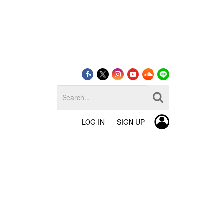
LOG IN
SIGN UP