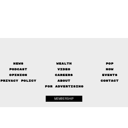
News
Wealth
Pop
Podcast
Video
Now
Opinion
Careers
Events
Privacy Policy
About
Contact
FOR ADVERTISING
MEMBERSHIP