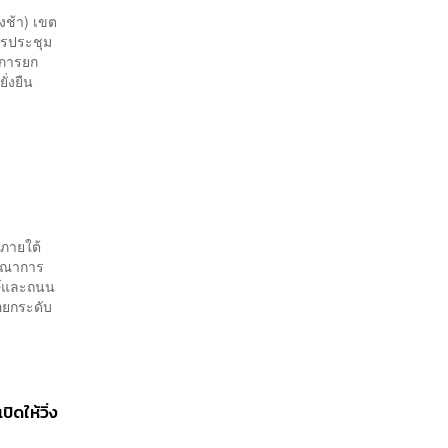
งช้า) เขต
ารประชุม
ในการยก
ยั่งยืน
งภายใต้
ูรณาการ
กษ์และถนน
่อยกระดับ
ิดให้วิ่ง