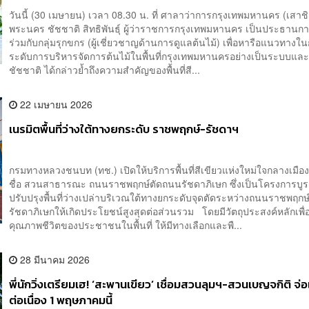
วันนี้ (30 เมษายน) เวลา 08.30 น. ที่ ศาลาว่าการกรุงเทพมหานคร (เสาชิ
พระนคร ชัชชาติ สิทธิพันธุ์ ผู้ว่าราชการกรุงเทพมหานคร เป็นประธานก
ร่วมกับกลุ่มรุกขกร (ผู้เชี่ยวชาญด้านการดูแลต้นไม้) เพื่อหารือแนวทาง
ระดับการบริหารจัดการต้นไม้ในพื้นที่กรุงเทพมหานครอย่างเป็นระบบและ
ชัชชาติ ได้กล่าวย้ำถึงความสำคัญของพื้นที่สี...
22 เมษายน 2026
เนรมิตพื้นที่ว่างใต้ทางยกระดับ ราชพฤกษ์-รัชดาฯ
กรมทางหลวงชนบท (ทช.) เปิดให้บริการพื้นที่สีเขียวแห่งใหม่ใจกลางเมือ
ชื่อ สวนสาธารณะ ถนนราชพฤกษ์ตัดถนนรัชดาภิเษก ซึ่งเป็นโครงการบ
ปรับปรุงพื้นที่ว่างเปล่าบริเวณใต้ทางยกระดับจุดตัดระหว่างถนนราชพฤ
รัชดาภิเษกให้เกิดประโยชน์สูงสุดต่อส่วนรวม โดยมีวัตถุประสงค์หลักเพื
คุณภาพชีวิตของประชาชนในพื้นที่ ให้มีทางเลือกและพื...
28 มีนาคม 2026
พี่นักวิ่งเตรียมเฮ! ‘สะพานเขียว’ เชื่อมสวนลุมฯ-สวนเบญจกิติ จ่อเป
ต่อเนื่อง 1 พฤษภาคมนี้