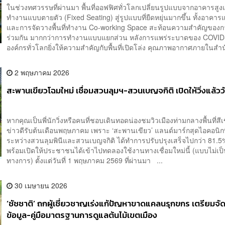
ในช่วงทศวรรษที่ผ่านมา พื้นที่ออฟฟิศทั่วโลกเปลี่ยนรูปแบบจากอาคารสูงแล
ทำงานแบบตายตัว (Fixed Seating) สู่รูปแบบที่ยืดหยุ่นมากขึ้น ทั้งอาคา
และการจัดวางพื้นที่ทำงาน Co-working Space สะท้อนความสำคัญของ
ร่วมกัน มากกว่าการทำงานแบบแยกส่วน หลังการแพร่ระบาดของ COVID
องค์กรทั่วโลกยิ่งให้ความสำคัญกับพื้นที่เปิดโล่ง คุณภาพอากาศภายในสำนั
2 พฤษภาคม 2026
สะพานเขียวโฉมใหม่ เชื่อมสวนลุมฯ-สวนเบญจกิติ เปิดให้วิ่งแล้ววัน
หากคุณเป็นพี่นักวิ่งหรือคนที่ชอบเดินทอดน่องชมวิวเมืองท่ามกลางพื้นที่สีเข
ข่าวดีรับต้นเดือนพฤษภาคม เพราะ ‘สะพานเขียว’ แลนด์มาร์กสุดไอคอนิกที
ระหว่างสวนลุมพินีและสวนเบญจกิติ ได้ทำการปรับปรุงเสร็จไปกว่า 81.
พร้อมเปิดให้ประชาชนได้เข้าไปทดลองใช้งานทางเชื่อมใหม่นี้ (แบบไม่เป
ทางการ) ตั้งแต่วันที่ 1 พฤษภาคม 2569 ที่ผ่านมา ...
30 เมษายน 2026
‘ชัชชาติ’ ถกผู้เชี่ยวชาญเร่งแก้ปัญหาขาดแคลนรุกขกร เตรียมจ
ข้อมูล-คู่มือมาตรฐานการดูแลต้นไม้เขตเมือง