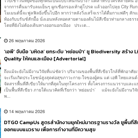
ไวบ์เช้าวันหยุดของทุกคนเป็นแบบไหนกันบ้าง? แต่สำหรับใครหลายคน อา
จากการตื่นมารับลมเย็นๆ ผูกเชือกรองเท้าคู่โปรด แล้วออกไปลุย City Run
โมเมนต์นี้จะฟูลฟิลยิ่งขึ้นไปอีก หากว่าหลังวิ่งเสร็จเราได้ดื่มกาแฟดีๆ สัก
ท้องกับบรันช์สักมื้อ นั่งเอนหลังทอดสายตามองต้นไม้สีเขียวท่ามกลางธรร
โดยที่ยังไม่ต้องเดินทางออกนอกเมือง ประเด...
26 พฤษภาคม 2026
‘เอพี’ จับมือ ‘มหิดล’ ยกระดับ ‘หย่อมป่า’ ชู Biodiversity สร้าง 
Quality ให้คนและเมือง [Advertorial]
ถึงแม้จะยังไม่มีงานวิจัยที่แน่ชัดว่า ปริมาณของพื้นที่สีเขียวใกล้ที่พักอาศัยเ
จะเริ่มเกิดประโยชน์สูงสุดต่อสุขภาวะกาย-ใจของผู้คน แต่ เอพี ไทยแลนด์ ต
จัดสรรพื้นที่สีเขียวให้มากที่สุดในทุกโครงการ ทั้งโครงการแนวราบและแ
เป็นพื้นที่สีเขียว ภายใต้แนวคิดที่เรียกว่า ‘หย่อมป่า’ แม้จะยังไม่มีงานวิจัย
พ...
14 พฤษภาคม 2026
DTGO CampUs สูตรสำนักงานยุคใหม่มาตรฐานรางวัล ชูพื้นที่สี
ออกแบบแนวราบ เพื่อการทำงานที่มีความสุข