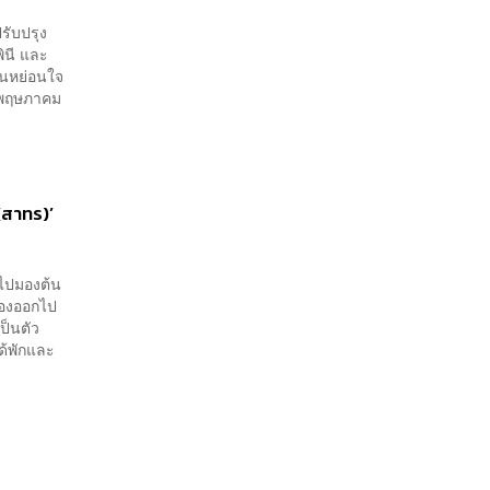
รับปรุง
ินี และ
อนหย่อนใจ
17 พฤษภาคม
(สาทร)’
กไปมองต้น
มองออกไป
ป็นตัว
ได้พักและ