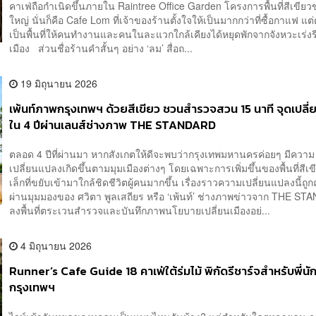
คาเฟ่ถือกำเนิดขึ้นภายใน Raintree Office Garden โครงการพื้นที่สีเขีย
ใหญ่ นั่นก็คือ Cafe Lom ที่เจ้าของร้านตั้งใจให้เป็นมากกว่าที่ซื้อกาแฟ แต
เป็นพื้นที่ให้คนทำงานและคนในละแวกใกล้เคียงได้หยุดพักจากจังหวะเร่ง
เมือง ส่วนชื่อร้านคำสั้นๆ อย่าง ‘ลม’ สื่อถ...
19 มิถุนายน 2026
เพ้นท์ภาพกรุงเทพฯ ด้วยสีเขียว ชวนสำรวจสวน 15 นาที จุดเปลี่
ใน 4 ปีผ่านเลนส์ช่างภาพ THE STANDARD
ตลอด 4 ปีที่ผ่านมา หากสังเกตให้ดีจะพบว่ากรุงเทพมหานครค่อยๆ มีความ
เปลี่ยนแปลงเกิดขึ้นตามมุมเมืองต่างๆ โดยเฉพาะการเพิ่มขึ้นของพื้นที่สี
เล็กที่ขยับเข้ามาใกล้ชิดชีวิตผู้คนมากขึ้น เรื่องราวความเปลี่ยนแปลงนี้ถู
ผ่านมุมมองของ ศวิตา พูลเสถียร หรือ ‘เพ้นท์’ ช่างภาพข่าวจาก THE STA
ลงพื้นที่ตระเวนสำรวจและบันทึกภาพนโยบายเปลี่ยนเมืองอย่...
4 มิถุนายน 2026
Runner’s Cafe Guide 18 คาเฟ่ใต้ร่มไม้ พิกัดรีชาร์จสำหรับพี่นัก
กรุงเทพฯ