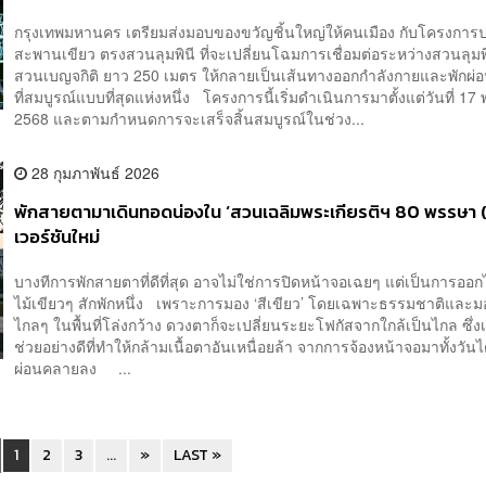
กรุงเทพมหานคร เตรียมส่งมอบของขวัญชิ้นใหญ่ให้คนเมือง กับโครงการป
สะพานเขียว ตรงสวนลุมพินี ที่จะเปลี่ยนโฉมการเชื่อมต่อระหว่างสวนลุมพ
สวนเบญจกิติ ยาว 250 เมตร ให้กลายเป็นเส้นทางออกกำลังกายและพักผ่
ที่สมบูรณ์แบบที่สุดแห่งหนึ่ง โครงการนี้เริ่มดำเนินการมาตั้งแต่วันที่ 
2568 และตามกำหนดการจะเสร็จสิ้นสมบูรณ์ในช่วง...
28 กุมภาพันธ์ 2026
พักสายตามาเดินทอดน่องใน ‘สวนเฉลิมพระเกียรติฯ 80 พรรษา 
เวอร์ชันใหม่
บางทีการพักสายตาที่ดีที่สุด อาจไม่ใช่การปิดหน้าจอเฉยๆ แต่เป็นการออ
ไม้เขียวๆ สักพักหนึ่ง เพราะการมอง ‘สีเขียว’ โดยเฉพาะธรรมชาติและ
ไกลๆ ในพื้นที่โล่งกว้าง ดวงตาก็จะเปลี่ยนระยะโฟกัสจากใกล้เป็นไกล ซึ่งเ
ช่วยอย่างดีที่ทำให้กล้ามเนื้อตาอันเหนื่อยล้า จากการจ้องหน้าจอมาทั้งวัน
ผ่อนคลายลง ...
1
2
3
...
»
LAST »