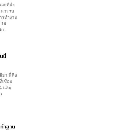
ะที่นั่ง
รแนวราบ
การทำงาน
-19
ก...
นี้
ียว นี่คือ
่เชื่อม
5% และ
็น
ัดทำฐาน