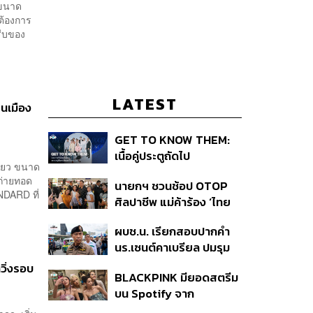
วขนาด
่ต้องการ
รีบของ
LATEST
ยนเมือง
GET TO KNOW THEM:
เนื้อคู่ประตูถัดไป
เขียว ขนาด
กถ่ายทอด
นายกฯ ชวนช้อป OTOP
NDARD ที่
ศิลปาชีพ แม่ค้าร้อง ‘ไทย
ช่วยไทย พลัส’ สุดยอด
ผบช.น. เรียกสอบปากคำ
ถามมีต่อไหม นายกฯ ตอบ
นร.เซนต์คาเบรียล ปมรุม
‘เดี๋ยวจะพยายาม’
ทำร้ายเพื่อน-ใช้ปืนขู่ สั่ง
วิ่งรอบ
BLACKPINK มียอดสตรีม
ดำเนินคดีแล้ว
บน Spotify จาก
ประเทศไทยสูงถึง 536 ล้าน