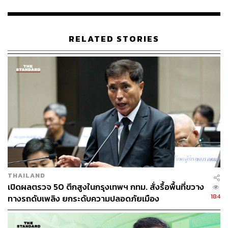
เหมาะสมและสอดคล้องกับภารกิจ
เพื่อให้การดำเนินงานเกิดผลสัมฤทธิ์อย่างเป็นรูปธรรม ผู้ว่า
RELATED STORIES
ราชการกรุงเทพมหานครได้มอบหมายให้สำนักสิ่งแวดล้อม
บูรณาการการทำงานร่วมกับเครือข่ายรุกขกร ทำการ
รวบรวมข้อเสนอเชิงนโยบายและแนวทางปฏิบัติที่ชัดเจน
ภายในระยะเวลา 2 สัปดาห์ เพื่อนำไปสู่การกำหนดทิศทาง
การพัฒนางานด้านการดูแลต้นไม้ของ กทม. ในระยะต่อไป
“ต้นไม้คือหัวใจของเมือง การปลูกอย่างเดียวไม่พอ ต้องดูแล
ให้เติบโตอย่างแข็งแรงและยั่งยืน ขอให้ทุกคนช่วยกันเสนอ
แนวทาง พัฒนางาน และสร้างมาตรฐานร่วมกัน เพื่อให้
กรุงเทพฯ เป็นเมืองน่าอยู่มากขึ้น” ชัชชาติ กล่าวทิ้งท้าย
THAILAND
ทั้งนี้ การประชุมดังกล่าวได้รับเกียรติจากคณะผู้บริหารและผู้
เปิดผลตรวจ 50 ตึกสูงในกรุงเทพฯ กทม. สั่งรื้อพื้นที่ขวาง
ที่เกี่ยวข้องเข้าร่วมอย่างพร้อมเพรียง นำโดย พรพรหม วิกิต
184
ทางรถดับเพลิง ยกระดับความปลอดภัยเมือง
เศรษฐ์ ที่ปรึกษาของผู้ว่าราชการกรุงเทพมหานครและผู้
บริหารด้านความยั่งยืน คณะผู้บริหารกรุงเทพมหานคร ผู้