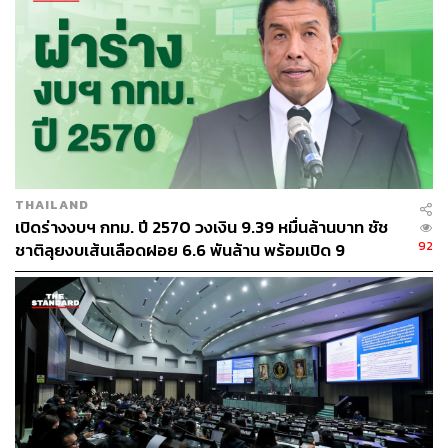
บริหารสำนักสิ่งแวดล้อม ตัวแทนกลุ่มรุกขกร และเจ้าหน้าที่
จากหน่วยงานที่เกี่ยวข้อง
TAGS:
กรุงเทพมหานคร
รุกขกร
พื้นที่สีเขียว
พรพรหม วิกิตเศรษฐ์
ศาลาว่าการกรุงเทพมหานคร
ต้นไม้
Big Data
ชัชชาติ สิทธิพันธุ์
THAILAND
เปิดร่างงบฯ กทม. ปี 2570 วงเงิน 9.39 หมื่นล้านบาท ชัช
92
ชาติลุยงบเส้นเลือดฝอย 6.6 พันล้าน พร้อมเปิด 9
ยุทธศาสตร์พัฒนาเมือง
112
ABOUT THE AUTHOR
THE STANDARD TEAM
กองบรรณาธิการ THE STANDARD