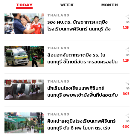
TODAY
WEEK
MONTH
THAILAND
รอง ผบ.ตร. บัญชาการเหตุยิง
1.3K
โรงเรียนเทพศิรินทร์ นนทบุรี สั่ง
ค้นหา 2 รอบยืนยันไร้คนติดค้าง พบ
ศพปู่-ย่าที่บ้านพักผู้ก่อเหตุ
THAILAND
สื่อนอกจับตากราดยิง รร. ใน
1.2K
นนทบุรี ชี้ไทยมีอัตราครอบครองปืน
สูงในระดับต้นของภูมิภาค
THAILAND
นักเรียนโรงเรียนเทพศิรินทร์
805
นนทบุรี อพยพเข้ายังพื้นที่ปลอดภัย
ชั่วคราว หลังเหตุใช้อาวุธปืนภายใน
โรงเรียนคลี่คลาย
THAILAND
คืบหน้าเหตุยิงโรงเรียนเทพศิรินทร์
660
นนทบุรี ดับ 6 ศพ โฆษก ตร. เร่ง