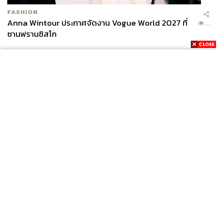
FASHION
Anna Wintour ประกาศจัดงาน Vogue World 2027 ที่
...
ซานฟรานซิสโก
News
Wealth
Pop
Podcast
Video
Now
Opinion
Careers
Events
Privacy
About
Contact
Policy
FOR
ADVERTISING
MEMBERSHIP