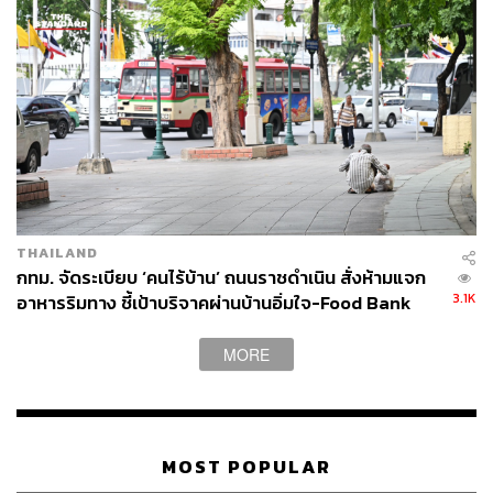
เย็นตรงจากโรงงาน [ADVERTORIAL]
THAILAND
กทม. จัดระเบียบ ‘คนไร้บ้าน’ ถนนราชดำเนิน สั่งห้ามแจก
3.1K
อาหารริมทาง ชี้เป้าบริจาคผ่านบ้านอิ่มใจ-Food Bank
MORE
MOST POPULAR