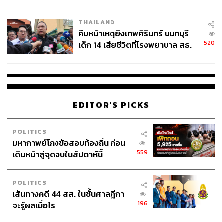
สอบปมขโมยปืนปู่ก่อเหตุ
THAILAND
คืบหน้าเหตุยิงเทพศิรินทร์ นนทบุรี
520
เด็ก 14 เสียชีวิตที่โรงพยาบาล สธ.
ยืนยันครูเสียชีวิต 5 ราย เจ็บ 22
ราย
EDITOR'S PICKS
POLITICS
มหากาพย์โกงข้อสอบท้องถิ่น ก่อน
559
เดินหน้าสู่จุดจบในสัปดาห์นี้
POLITICS
เส้นทางคดี 44 สส. ในชั้นศาลฎีกา
196
จะรู้ผลเมื่อไร