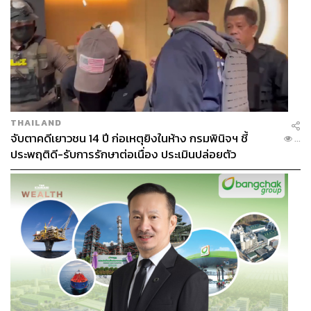
THAILAND
จับตาคดีเยาวชน 14 ปี ก่อเหตุยิงในห้าง กรมพินิจฯ ชี้
...
ประพฤติดี-รับการรักษาต่อเนื่อง ประเมินปล่อยตัว