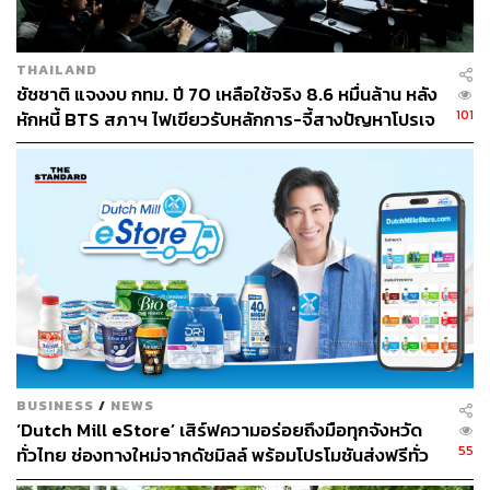
THAILAND
ชัชชาติ แจงงบ กทม. ปี 70 เหลือใช้จริง 8.6 หมื่นล้าน หลัง
101
หักหนี้ BTS สภาฯ ไฟเขียวรับหลักการ-จี้สางปัญหาโปรเจ
กต์ล่าช้า
BUSINESS
/
NEWS
‘Dutch Mill eStore’ เสิร์ฟความอร่อยถึงมือทุกจังหวัด
55
ทั่วไทย ช่องทางใหม่จากดัชมิลล์ พร้อมโปรโมชันส่งฟรีทั่ว
ประเทศ ส่งไว สั่งก่อนเที่ยง ได้ของวันถัดไป ส่งสินค้าแบบ