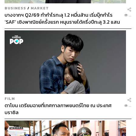
BUSINESS
/
MARKET
บางจากฯ Q2/69 ทำกำไรทะลุ 1.2 หมื่นล้าน เริ่มบุ๊กกำไร
...
‘SAF’ เชิงพาณิชย์ครั้งแรก หนุนรายได้ครึ่งปีทะลุ 3.2 แสน
ล้าน
FILM
ตาโขน เตรียมฉายที่เทศกาลภาพยนตร์ไทย ณ ประเทศ
...
บราซิล