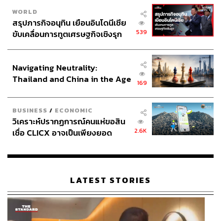
WORLD
สรุปภารกิจอนุทิน เยือนอินโดนีเซีย
539
ขับเคลื่อนการทูตเศรษฐกิจเชิงรุก
ประกาศหุ้นส่วนยุทธศาสตร์ไทย –
อินโดนีเซีย
Navigating Neutrality:
Thailand and China in the Age
169
of a New Global Order
BUSINESS
/
ECONOMIC
วิเคราะห์ปรากฏการณ์คนแห่ขอสิน
2.6K
เชื่อ CLICX อาจเป็นเพียงยอด
ภูเขาน้ำแข็ง ของปัญหาหนี้ครัว
เรือนไทยที่ถูกซุกไว้
LATEST STORIES