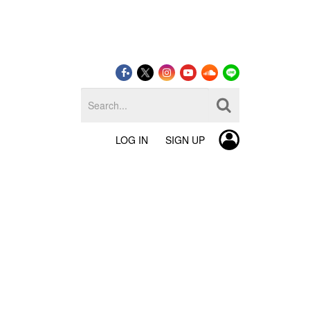
LOG IN
SIGN UP