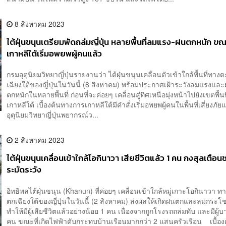
8 สิงหาคม 2023
ไต้ฝุ่นขนุนเตรียมพัดถล่มญี่ปุ่น หลายพื้นที่ลมแรง-ฝนตกหนัก ขณะ
เกาหลีใต้เริ่มอพยพผู้คนแล้ว
กรมอุตุนิยมวิทยาญี่ปุ่นรายงานว่า ไต้ฝุ่นขนุนเคลื่อนตัวเข้าใกล้พื้นที่ทาง
เฉียงใต้ของญี่ปุ่นในวันนี้ (8 สิงหาคม) พร้อมประกาศเฝ้าระวังลมแรงแล
ตกหนักในหลายพื้นที่ ก่อนที่จะค่อยๆ เคลื่อนสู่ทิศเหนือมุ่งหน้าไปยังเขตพื้น
เกาหลีใต้ เบื้องต้นทางการเกาหลีใต้มีคำสั่งเริ่มอพยพผู้คนในพื้นที่เสี่ยงภ
อุตุนิยมวิทยาญี่ปุ่นพยากรณ์ว...
2 สิงหาคม 2023
ไต้ฝุ่นขนุนเคลื่อนเข้าใกล้โอกินาวา เสียชีวิตแล้ว 1 คน กงสุลเตือ
ระมัดระวัง
อิทธิพลไต้ฝุ่นขนุน (Khanun) ที่ค่อยๆ เคลื่อนเข้าใกล้หมู่เกาะโอกินาวา ท
ตกเฉียงใต้ของญี่ปุ่นในวันนี้ (2 สิงหาคม) ส่งผลให้เกิดฝนตกและลมกระ
ทำให้มีผู้เสียชีวิตแล้วอย่างน้อย 1 คน เนื่องจากถูกโรงรถถล่มทับ และมีผู้
คน ขณะที่เกิดไฟฟ้าดับกระทบบ้านเรือนมากกว่า 2 แสนครัวเรือน เบื้อง