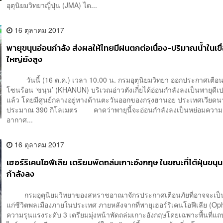
อุตุนิยมวิทยาญี่ปุ่น (JMA) ได...
16 ตุลาคม 2017
พายุขนุนอ่อนกำลัง ส่งผลให้ไทยมีฝนตกต่อเนื่อง-ปริมาณน้ำในเขื
ใหญ่ยังสูง
วันนี้ (16 ต.ค.) เวลา 10.00 น. กรมอุตุนิยมวิทยา ออกประกาศเตือน
โซนร้อน ‘ขนุน’ (KHANUN) บริเวณอ่าวตังเกี๋ยได้อ่อนกำลังลงเป็นพายุดีเ
แล้ว โดยมีศูนย์กลางอยู่ทางด้านตะวันออกของกรุงฮานอย ประเทศเวียด
ประมาณ 390 กิโลเมตร คาดว่าพายุนี้จะอ่อนกำลังลงเป็นหย่อมควา
อากาศ...
16 ตุลาคม 2017
เฮอร์ริเคนโอฟีเลีย เตรียมพัดถล่มเกาะอังกฤษ ในขณะที่ไต้ฝุ่นขนุนเ
กำลังลง
กรมอุตุนิยมวิทยาของสหราชอาณาจักรประกาศเตือนภัยที่อาจจะเป็
แก่ชีวิตพลเมืองภายในประเทศ ภายหลังจากที่พายุเฮอร์ริเคนโอฟีเลีย (Ophel
ความรุนแรงระดับ 3 เตรียมมุ่งหน้าพัดถล่มเกาะอังกฤษโดยเฉพาะพื้นที่แถ