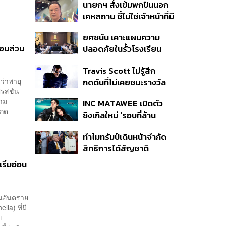
นายกฯ สั่งเข้มพกปืนนอก
หายไทยไม่อาจลบด้วย
เคหสถาน ชี้ไม่ใช่เจ้าหน้าที่มี
ข้อมูลบิดเบือน
โทษอุกฉกรรจ์ ปืนถูกขโมย
ยศชนัน เคาะแผนความ
ก่อเหตุ เจ้าของร่วมรับผิด
่อนส่วน
ปลอดภัยในรั้วโรงเรียน
90 วัน ส่งนักสุขภาพจิต
Travis Scott ไม่รู้สึก
ดูแล-คุมเข้มคัดกรองสิ่ง
ว่าพายุ
กดดันที่ไม่เคยชนะรางวัล
ผิดกฎหมาย
ปรสชัน
แกรมมี่ แม้มีชื่อเข้าชิงมา
นาม
INC MATAWEE เปิดตัว
แล้ว 10 ครั้ง
มกด
ซิงเกิลใหม่ ‘รอบที่ล้าน
(Loop)’ ที่ได้ เน PERSES
ทำไมทรัมป์เดินหน้าจำกัด
มาแสดงในมิวสิกวิดีโอ
สิทธิการได้สัญชาติ
อเมริกันโดยกำเนิดอีกครั้ง
ริ่มอ่อน
แม้ศาลสูงสุดเคยตัดสิน
คัดค้าน
นอันตราย
ia) ที่มี
บ