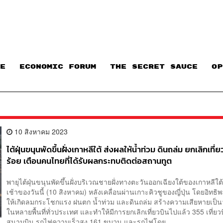
E
ECONOMIC FORUM
THE SECRET SAUCE​
OP
10 สิงหาคม 2023
ไต้ฝุ่นขนุนพัดขึ้นฝั่งเกาหลีใต้ ส่งผลให้น้ำท่วม ดินถล่ม ยกเลิกเที่ย
ร้อย เตือนคนไทยที่ได้รับผลกระทบติดต่อสถานทูต
พายุไต้ฝุ่นขนุนพัดขึ้นฝั่งบริเวณชายฝั่งทางตะวันออกเฉียงใต้ของเกาหลีใต้เ
เช้าของวันนี้ (10 สิงหาคม) หลังเคลื่อนผ่านเกาะคิวชูของญี่ปุ่น โดยอิทธิพ
ให้เกิดลมกระโชกแรง ฝนตก น้ำท่วม และดินถล่ม สร้างความเสียหายเป็น
ในหลายพื้นที่ทั่วประเทศ และทำให้มีการยกเลิกเที่ยวบินไปแล้ว 355 เที่ยว
สนามบิน รถไฟความเร็วสูง 161 ขบวน และรถไฟโดย...