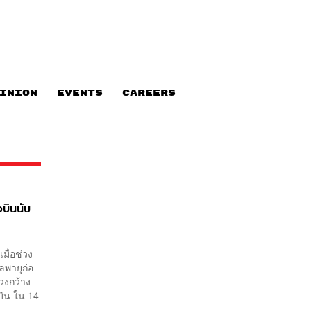
INION
EVENTS
CAREERS
วบินนับ
มื่อช่วง
ลพายุก่อ
วงกว้าง
บิน ใน 14