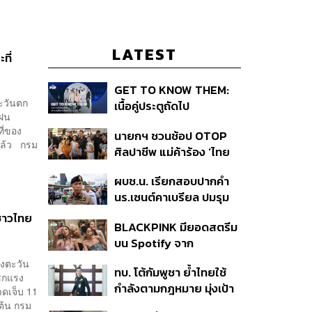
LATEST
ที่
GET TO KNOW THEM:
ตะวันตก
เนื้อคู่ประตูถัดไป
ะฝน
ที่ของ
นายกฯ ชวนช้อป OTOP
ัยแล้ว กรม
ศิลปาชีพ แม่ค้าร้อง ‘ไทย
ช่วยไทย พลัส’ สุดยอด
ผบช.น. เรียกสอบปากคำ
ถามมีต่อไหม นายกฯ ตอบ
นร.เซนต์คาเบรียล ปมรุม
‘เดี๋ยวจะพยายาม’
ทำร้ายเพื่อน-ใช้ปืนขู่ สั่ง
นชาวไทย
BLACKPINK มียอดสตรีม
ดำเนินคดีแล้ว
บน Spotify จาก
ประเทศไทยสูงถึง 536 ล้าน
างตะวัน
ทบ. โต้กัมพูชา ย้ำไทยใช้
ครั้ง ตลอด 10 ปีที่ผ่านมา
โชกแรง
กำลังตามกฎหมาย มุ่งเป้า
บาดเจ็บ 11
หมายทางทหาร ชี้ความเสีย
ต้น กรม