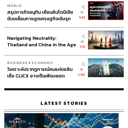
WORLD
สรุปภารกิจอนุทิน เยือนอินโดนีเซีย
542
ขับเคลื่อนการทูตเศรษฐกิจเชิงรุก
ประกาศหุ้นส่วนยุทธศาสตร์ไทย –
อินโดนีเซีย
Navigating Neutrality:
Thailand and China in the Age
170
of a New Global Order
BUSINESS
/
ECONOMIC
วิเคราะห์ปรากฏการณ์คนแห่ขอสิน
2.6K
เชื่อ CLICX อาจเป็นเพียงยอด
ภูเขาน้ำแข็ง ของปัญหาหนี้ครัว
เรือนไทยที่ถูกซุกไว้
LATEST STORIES