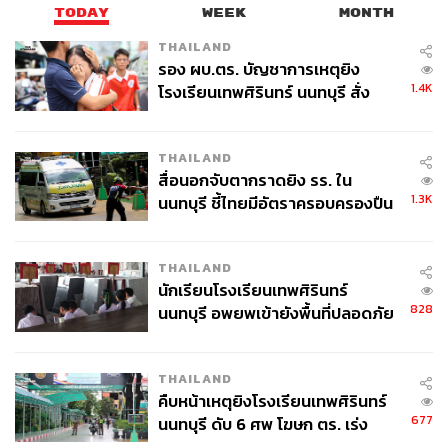
TODAY
WEEK
MONTH
THAILAND
รอง ผบ.ตร. บัญชาการเหตุยิง
1.4K
โรงเรียนเทพศิรินทร์ นนทบุรี สั่ง
ค้นหา 2 รอบยืนยันไร้คนติดค้าง พบ
ศพปู่-ย่าที่บ้านพักผู้ก่อเหตุ
THAILAND
สื่อนอกจับตากราดยิง รร. ใน
1.3K
นนทบุรี ชี้ไทยมีอัตราครอบครองปืน
สูงในระดับต้นของภูมิภาค
THAILAND
นักเรียนโรงเรียนเทพศิรินทร์
828
นนทบุรี อพยพเข้ายังพื้นที่ปลอดภัย
ชั่วคราว หลังเหตุใช้อาวุธปืนภายใน
โรงเรียนคลี่คลาย
THAILAND
คืบหน้าเหตุยิงโรงเรียนเทพศิรินทร์
677
นนทบุรี ดับ 6 ศพ โฆษก ตร. เร่ง
สอบปมขโมยปืนปู่ก่อเหตุ