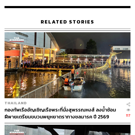
ประชาชนได้รับผลกระทบ 55,814 ครัวเรือน มีผู้เสียชีวิตแล้ว
3 ราย (จังหวัดตาก 1 ราย จังหวัดพิจิตร 2 ราย)
RELATED STORIES
ขณะที่สภาพน้ำในอ่างเก็บน้ำทั้ง 34 แห่ง ส่วนใหญ่ยังมี
ปริมาณน้ำอยู่ในภาวะวิกฤต โดยมีเขื่อนที่มีปริมาณน้ำ
มากกว่าร้อยละ 80 อยู่ถึง 20 แห่ง เช่น เขื่อนสิริกิติ์, เขื่อนจุฬา
ภรณ์, เขื่อนอุบลรัตน์, เขื่อนลำปาว, เขื่อนสิรินธร, เขื่อนป่าสัก
ชลสิทธิ์, เขื่อนศรีนครินทร์ และเขื่อนขุนด่านปราการชล ฯลฯ
Photo: www.sattmet.tmd.go.th
TAGS:
แม่น้ำเจ้าพระยา
กรมอุตุนิยมวิทยา
พายุไต้ฝุ่นขนุน
เขื่อนเจ้าพระยา
THAILAND
กองทัพเรืออัญเชิญเรือพระที่นั่งสุพรรณหงส์ ลงน้ำซ้อม
117
ฝีพายเตรียมขบวนพยุหยาตราทางชลมารค ปี 2569