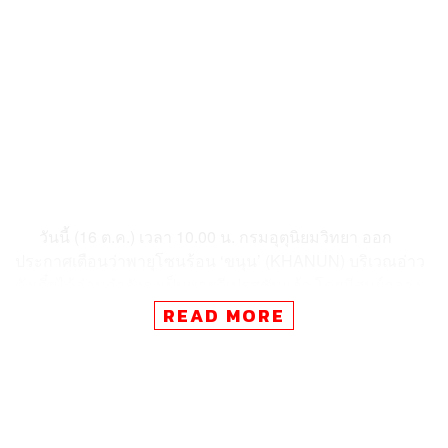
วันนี้ (16 ต.ค.) เวลา 10.00 น. กรมอุตุนิยมวิทยา ออก
ประกาศเตือนว่าพายุโซนร้อน ‘ขนุน’ (KHANUN) บริเวณอ่าว
ตังเกี๋ยได้อ่อนกำลังลงเป็นพายุดีเปรสชันแล้ว โดยมีศูนย์กลาง
อยู่ทางด้านตะวันออกของกรุงฮานอย ประเทศเวียดนาม
READ MORE
ประมาณ 390 กิโลเมตร
คาดว่าพายุนี้จะอ่อนกำลังลงเป็นหย่อมความกดอากาศต่ำ
ในอ่าวตังเกี๋ยภายใน 24 ชั่วโมงข้างหน้านี้ เนื่องจากบริเวณ
ความกดอากาศสูงจากประเทศจีนได้แผ่ลงมาปกคลุมประเทศ
เวียดนามและประเทศลาวตอนบน โดยพายุนี้ไม่ส่งผลกระทบ