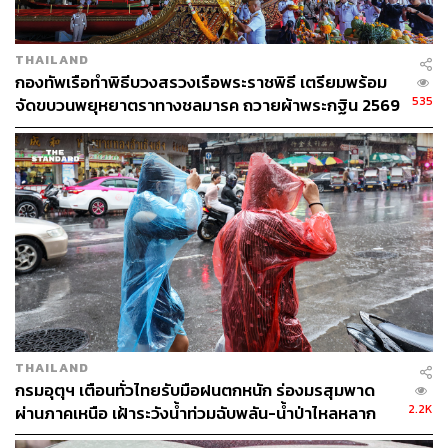
THAILAND
กองทัพเรือทำพิธีบวงสรวงเรือพระราชพิธี เตรียมพร้อม
535
จัดขบวนพยุหยาตราทางชลมารค ถวายผ้าพระกฐิน 2569
THAILAND
กรมอุตุฯ เตือนทั่วไทยรับมือฝนตกหนัก ร่องมรสุมพาด
2.2K
ผ่านภาคเหนือ เฝ้าระวังน้ำท่วมฉับพลัน-น้ำป่าไหลหลาก