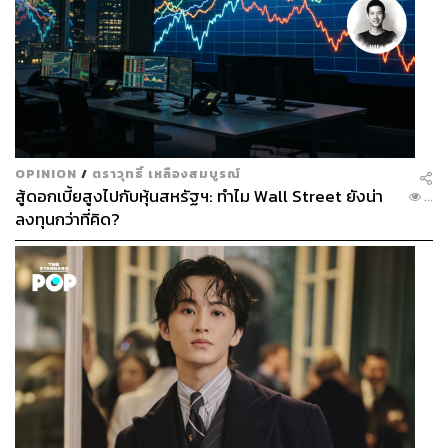
OPINION
/
ตราวุทธิ์ เหลืองสมบูรณ์
สู้ดอกเบี้ยสูงไปกับหุ้นสหรัฐฯ: ทำไม Wall Street ยังน่า
...
ลงทุนกว่าที่คิด?