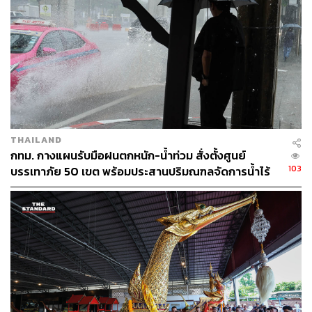
93
ABOUT THE AUTHOR
พลวุฒิ สงสกุล
Content creator การเมือง ประจำสำนักข่าว
THE STANDARD
THAILAND
กทม. กางแผนรับมือฝนตกหนัก-น้ำท่วม สั่งตั้งศูนย์
103
บรรเทาภัย 50 เขต พร้อมประสานปริมณฑลจัดการน้ำไร้
รอยต่อ