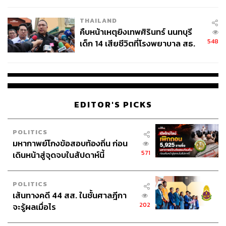
THAILAND
คืบหน้าเหตุยิงเทพศิรินทร์ นนทบุรี
548
เด็ก 14 เสียชีวิตที่โรงพยาบาล สธ.
ยืนยันครูเสียชีวิต 5 ราย เจ็บ 22
ราย
EDITOR'S PICKS
POLITICS
มหากาพย์โกงข้อสอบท้องถิ่น ก่อน
571
เดินหน้าสู่จุดจบในสัปดาห์นี้
POLITICS
เส้นทางคดี 44 สส. ในชั้นศาลฎีกา
202
จะรู้ผลเมื่อไร