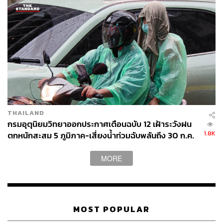
THAILAND
กรมอุตุนิยมวิทยาออกประกาศเตือนฉบับ 12 เฝ้าระวังฝน
1.8K
ตกหนักสะสม 5 ภูมิภาค-เสี่ยงน้ำท่วมฉับพลันถึง 30 ก.ค.
MORE
MOST POPULAR