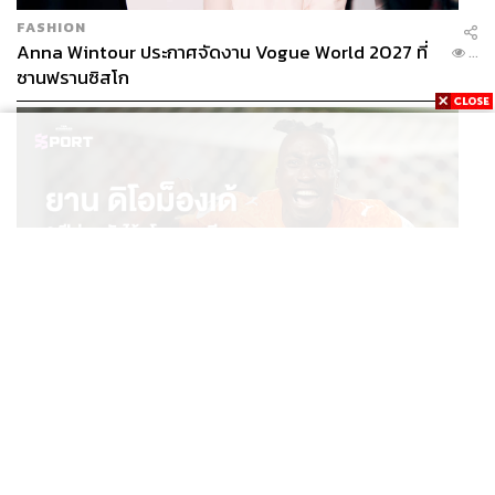
FASHION
Anna Wintour ประกาศจัดงาน Vogue World 2027 ที่
...
ซานฟรานซิสโก
SPORT
ยาน ดิโอม็องเด้ 2 ปีก่อนยังไร้สโมสรอาชีพ สู่นักเตะค่าตัว
...
125 ล้านยูโร กับคำสัญญาถึงน้องสาวผู้ล่วงลับ