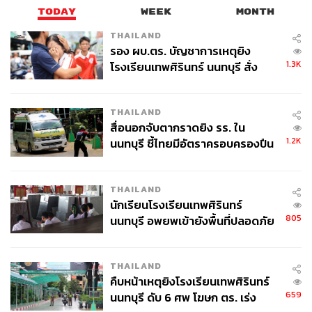
TODAY
WEEK
MONTH
THAILAND
รอง ผบ.ตร. บัญชาการเหตุยิง
1.3K
โรงเรียนเทพศิรินทร์ นนทบุรี สั่ง
ค้นหา 2 รอบยืนยันไร้คนติดค้าง พบ
ศพปู่-ย่าที่บ้านพักผู้ก่อเหตุ
THAILAND
สื่อนอกจับตากราดยิง รร. ใน
1.2K
นนทบุรี ชี้ไทยมีอัตราครอบครองปืน
สูงในระดับต้นของภูมิภาค
THAILAND
นักเรียนโรงเรียนเทพศิรินทร์
805
นนทบุรี อพยพเข้ายังพื้นที่ปลอดภัย
ชั่วคราว หลังเหตุใช้อาวุธปืนภายใน
โรงเรียนคลี่คลาย
THAILAND
คืบหน้าเหตุยิงโรงเรียนเทพศิรินทร์
659
นนทบุรี ดับ 6 ศพ โฆษก ตร. เร่ง