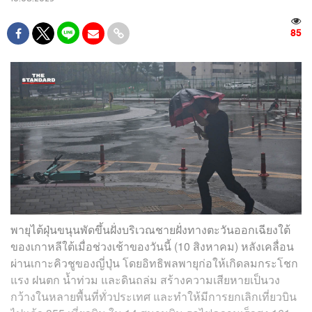
85
พายุไต้ฝุ่นขนุนพัดขึ้นฝั่งบริเวณชายฝั่งทางตะวันออกเฉียงใต้
ของเกาหลีใต้เมื่อช่วงเช้าของวันนี้ (10 สิงหาคม) หลังเคลื่อน
ผ่านเกาะคิวชูของญี่ปุ่น โดยอิทธิพลพายุก่อให้เกิดลมกระโชก
แรง ฝนตก น้ำท่วม และดินถล่ม สร้างความเสียหายเป็นวง
กว้างในหลายพื้นที่ทั่วประเทศ และทำให้มีการยกเลิกเที่ยวบิน