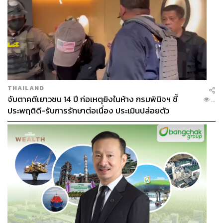
THAILAND
จับตาคดีเยาวชน 14 ปี ก่อเหตุยิงในห้าง กรมพินิจฯ ชี้
...
ประพฤติดี-รับการรักษาต่อเนื่อง ประเมินปล่อยตัว