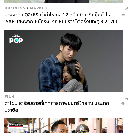
BUSINESS
/
MARKET
บางจากฯ Q2/69 ทำกำไรทะลุ 1.2 หมื่นล้าน เริ่มบุ๊กกำไร
...
‘SAF’ เชิงพาณิชย์ครั้งแรก หนุนรายได้ครึ่งปีทะลุ 3.2 แสน
ล้าน
FILM
ตาโขน เตรียมฉายที่เทศกาลภาพยนตร์ไทย ณ ประเทศ
...
บราซิล