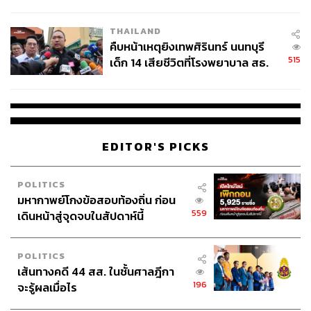
สอบปมขโมยปืนปู่ก่อเหตุ
THAILAND
คืบหน้าเหตุยิงเทพศิรินทร์ นนทบุรี
515
เด็ก 14 เสียชีวิตที่โรงพยาบาล สธ.
ยืนยันครูเสียชีวิต 5 ราย เจ็บ 22
ราย
EDITOR'S PICKS
POLITICS
มหากาพย์โกงข้อสอบท้องถิ่น ก่อน
559
เดินหน้าสู่จุดจบในสัปดาห์นี้
POLITICS
เส้นทางคดี 44 สส. ในชั้นศาลฎีกา
196
จะรู้ผลเมื่อไร