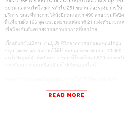
ไปแล้ว 355 เที่ยวบิน ใน 14 สนามบิน รถไฟความเร็วสูง 161
ขบวน และรถไฟโดยสารทั่วไป 251 ขบวน ต้องระงับการให้
บริการ ขณะที่ทางการได้สั่งปิดถนนกว่า 490 สาย รวมถึงปิด
พื้นที่ชายฝั่ง 166 จุด และอุทยานแห่งชาติ 21 แห่งทั่วประเทศ
เพื่อป้องกันอันตรายจากสภาพอากาศที่เลวร้าย
เบื้องต้นยังไม่มีรายงานผู้เสียชีวิตจากการพัดถล่มของไต้ฝุ่น
ขนุน โดยทางการเกาหลีใต้ได้อพยพประชาชนกว่า 10,000
คนไปยังศูนย์พักพิงชั่วคราว ขณะที่โรงเรียน 1,579 แห่งระงับ
การเรียนการสอนหรือเปลี่ยนไปเรียนออนไลน์
ล่าสุดสำนักงานอุตุนิยมวิทยาเกาหลีใต้ (KMA) รายงานว่า
ไต้ฝุ่นขนุนกำลังเคลื่อนตัวไปทางตอนเหนืออย่างช้าๆ โดยมี
ความเร็วลมสูงสุดที่ 104 กิโลเมตรต่อชั่วโมง และได้อ่อน
READ MORE
กำลังลงเล็กน้อยหลังจากพัดขึ้นฝั่ง แต่ความเร็วที่ลดลงอาจ
ทำให้หลายพื้นที่เผชิญปริมาณฝนเพิ่มขึ้น เกิดน้ำท่วมและ
ความเสียหายมากขึ้น
ทั้งนี้ คาดว่าพายุจะเคลื่อนผ่านพรมแดนออกจากเกาหลีใต้ไป