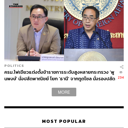
POLITICS
ครม.ไฟเขียวแต่งตั้งข้าราชการระดับสูงหลายกระทรวง ‘พู
234
นพงษ์’ นั่งปลัดพาณิชย์ โยก ‘ธานี’ จากทูตโซล นั่งรองปลัด
กต.
MORE
MOST POPULAR