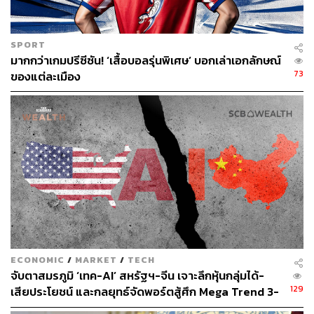
SPORT
มากกว่าเกมปรีซีซัน! ‘เสื้อบอลรุ่นพิเศษ’ บอกเล่าเอกลักษณ์
73
ของแต่ละเมือง
ECONOMIC
/
MARKET
/
TECH
จับตาสมรภูมิ ‘เทค-AI’ สหรัฐฯ-จีน เจาะลึกหุ้นกลุ่มได้-
129
เสียประโยชน์ และกลยุทธ์จัดพอร์ตสู้ศึก Mega Trend 3-
5 ปีข้างหน้า