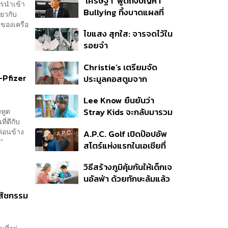
‘เศรษฐา’ พูดถึงปัญหา
‘ศีรษะ-หน้าอก’ ครูถูกยิง 4
ารนำเข้า
Bullying ทิ้งบาดแผลที่
นัด จากระยะไกล
ียวกับ
มองไม่เห็น ย้ำผู้ใหญ่ต้อง
าของเครือ
ไขแสง สุกใส: จารจดไว้ใน
รับฟัง-ช่วยเด็กให้เร็ว
รอยจำ
Christie’s เตรียมจัด
-Pfizer
ประมูลคอสตูมจาก
ภาพยนตร์ The Devil
Lee Know ยืนยันว่า
Wears Prada 2
งทูต
Stray Kids จะกลับมารวม
ี่ดีกับ
ตัวกันอีกครั้ง หลังจากเข้า
่อนข้าง
A.P.C. Golf เปิดป๊อปอัพ
กรมรับใช้ชาติ
ัญ”
สโตร์แห่งแรกในเอเชียที่
ธนิยะ
วิธีสร้างภูมิคุ้มกันให้เด็กเจ
นอัลฟ่า ด้วยทักษะล้มแล้ว
ลุก
สัชกรรม