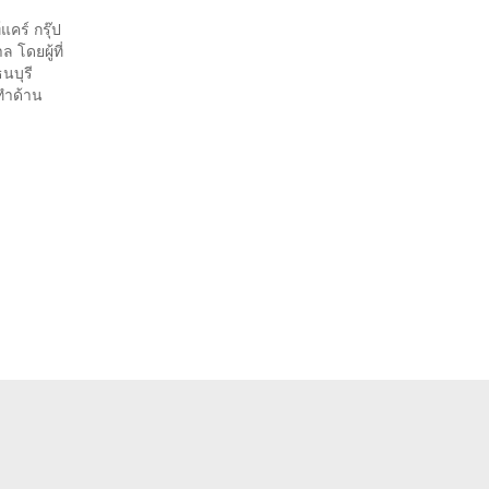
คร์ กรุ๊ป
โดยผู้ที่
นบุรี
ปทำด้าน