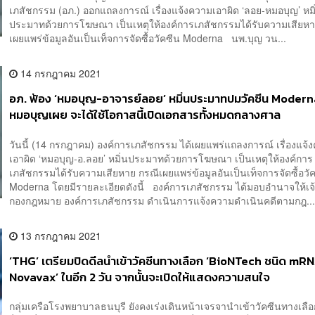
เภสัชกรรม (อภ.) ออกแถลงการณ์ เรื่องแจ้งความเอาผิด ‘ลอย-หมอบุญ’ หมิ
ประมาทด้วยการโฆษณา เป็นเหตุให้องค์การเภสัชกรรมได้รับความเสียหา
เผยแพร่ข้อมูลอันเป็นเท็จการจัดซื้อวัคซีน Moderna นพ.บุญ วน...
14 กรกฎาคม 2021
อภ. ฟ้อง ‘หมอบุญ-อาจารย์ลอย’ หมิ่นประมาทปมวัคซีน Modern
หมอบุญเผย จะได้ใช้โอกาสนี้เปิดเอกสารทั้งหมดกลางศาล
วันนี้ (14 กรกฎาคม) องค์การเภสัชกรรม ได้เผยแพร่แถลงการณ์ เรื่องแจ้
เอาผิด ‘หมอบุญ-อ.ลอย’ หมิ่นประมาทด้วยการโฆษณา เป็นเหตุให้องค์การ
เภสัชกรรมได้รับความเสียหาย กรณีเผยแพร่ข้อมูลอันเป็นเท็จการจัดซื้อวั
Moderna โดยมีรายละเอียดดังนี้ องค์การเภสัชกรรม ได้มอบอำนาจให้เจ้า
กองกฎหมาย องค์การเภสัชกรรม ดำเนินการแจ้งความดำเนินคดีตามกฎ..
13 กรกฎาคม 2021
‘THG’ เตรียมปิดดีลนำเข้าวัคซีนทางเลือก ‘BioNTech ชนิด mR
Novavax’ ในอีก 2 วัน จากนั้นจะเปิดให้แสดงความสนใจ
กลุ่มเครือโรงพยาบาลธนบุรี ยังคงเร่งเดินหน้าเจรจานำเข้าวัคซีนทางเลื