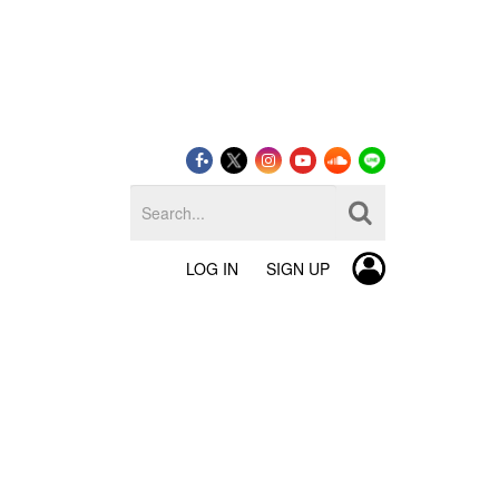
LOG IN
SIGN UP