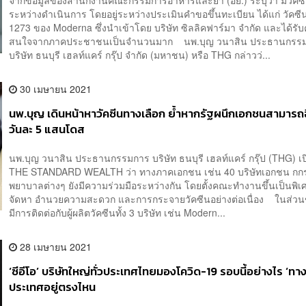
จากข้อมูลของสำนักงานคณะกรรมการอาหารและยา (อย.) ระบุว่า มีวัคซีนท
ระหว่างดำเนินการ โดยอยู่ระหว่างประเมินคำขอขึ้นทะเบียน ได้แก่ วัคซ
1273 ของ Moderna ซึ่งนำเข้าโดย บริษัท ซิลลิคฟาร์มา จำกัด และได้รั
สนใจจากภาคประชาชนเป็นจำนวนมาก นพ.บุญ วนาสิน ประธานกรร
บริษัท ธนบุรี เฮลท์แคร์ กรุ๊ป จำกัด (มหาชน) หรือ THG กล่าวว่...
30 เมษายน 2021
นพ.บุญ เดินหน้าหาวัคซีนทางเลือก ย้ำหากรัฐผนึกเอกชนสามารถฉ
วันละ 5 แสนโดส
นพ.บุญ วนาสิน ประธานกรรมการ บริษัท ธนบุรี เฮลท์แคร์ กรุ๊ป (THG) เป
THE STANDARD WEALTH ว่า ทางภาคเอกชน เช่น 40 บริษัทเอกชน กกร
พยาบาลต่างๆ ยังมีความร่วมมือระหว่างกัน โดยตั้งคณะทำงานขึ้นเป็นพิเศ
จัดหา อำนวยความสะดวก และการกระจายวัคซีนอย่างต่อเนื่อง ในส่ว
มีการติดต่อกับผู้ผลิตวัคซีนทั้ง 3 บริษัท เช่น Modern...
28 เมษายน 2021
‘ซีอีโอ’ บริษัทใหญ่ทั่วประเทศไทยมองโควิด-19 รอบนี้อย่างไร ‘ทา
ประเทศอยู่ตรงไหน