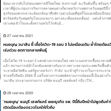
ย้อนเวลากลับไปก่อนเทศกาลปีใหม่ไทย ‘สงกรานต์’ จะเริ่มต้นขึ้น พร้อมๆ ก
เวลาที่ผู้ประกอบการกิจการหลายคนต่างก็คาดหวังว่าเทศกาลวันหยุดปีนี้ร
ธุรกิจของพวกเขาจะต้องกลับมาคึกคัก (อย่างน้อยที่สุดก็ไม่แย่เหมือนปีก่อนท
พาร์ตสลับวันหยุดกันไปแบบเหงาๆ อย่างละเดือนสองเดือน) แต่แล้วภาพฝั
เขาเคยเข้าใจและตั้งความหวังไว้กลับอั...
27 เมษายน 2021
หมอบุญ วนาสิน ชี้ เชื้อโควิด-19 รอบ 3 ไม่เหมือนเดิม ย้ำไทยต้องฉ
เร่งด่วน ลดการกลายพันธุ์
เมื่อโควิด-19 ระลอก 3 แตกต่างจากรอบใหม่ เพราะนอกจากเชื้อจะกลายพัน
แล้ว สถานการณ์ทั่วโลกยังแตกต่างกันมาก เพราะหลายประเทศเริ่มฟื้นต
ระจายฉีดวัคซีน แต่รัฐบาลหวังว่า ‘กำลัง’ จะเข้าสู่ก้าวแรกในการกระจาย
ช่วงครึ่งปีหลัง 2564 นี้ แต่ในทางการแพทย์สถานการณ์ตอนนี้เป็นอย่างไ
วนาสิน ประธานกรรมการ บริษัท ธนบุรี เฮลท์แคร์ กรุ๊ป (TH...
28 เมษายน 2020
‘หมอบุญ’ ธนบุรี เฮลท์แคร์ เผยธุรกิจ รพ. ปีนี้ถึงปีหน้าไม่พูดถึงกำไ
เปิดเมืองต้องตรวจโรคให้ทั่วถึง