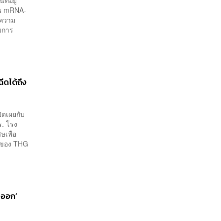
ี่อยู่
ีน mRNA-
บความ
มการ
ีดได้ถึง
ิดเผยกับ
. โรง
ษเพื่อ
นของ THG
งออก’