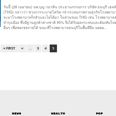
วันนี้ (28 เมษายน) นพ.บุญ วนาสิน ประธานกรรมการ บริษัท ธนบุรี เฮลท์แ
(THG) กล่าวว่า ช่วงการระบาดโควิด-19 กระทบภาพรวมธุรกิจโรงพยาบาล 
จะมาโรงพยาบาลก็กลัวและไม่ได้มา ในส่วนของ THG เช่น โรงพยาบาลธ
บำรุงเมือง ซึ่งมีฐานลูกค้าต่างชาติ 90% จึงได้รับผลกระทบและต้องหันไ
อื่นๆ เพื่อชดเชยรายได้ ขณะที่โรงพยาบาลธนบุรีในพื้นที่อื่น ยอดผ...
« FIRST
«
...
3
4
5
News
Wealth
Pop