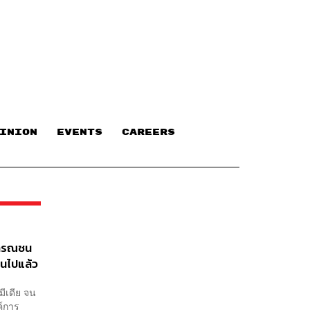
INION
EVENTS
CAREERS
าธารณชน
านไปแล้ว
ีเดีย จน
ค์การ