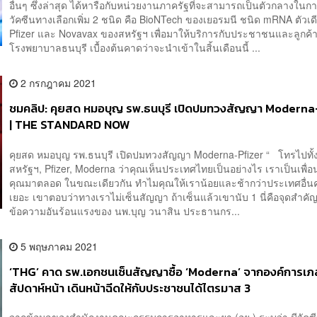
อื่นๆ ซึ่งล่าสุด ได้หารือกับหน่วยงานภาครัฐที่จะสามารถเป็นตัวกลางในก
วัคซีนทางเลือกเพิ่ม 2 ชนิด คือ BioNTech ของเยอรมนี ชนิด mRNA ตัวเด
Pfizer และ Novavax ของสหรัฐฯ เพื่อมาให้บริการกับประชาชนและลูกค้
โรงพยาบาลธนบุรี เบื้องต้นคาดว่าจะนำเข้าในสิ้นเดือนนี้ ...
2 กรกฎาคม 2021
ชมคลิป: คุยสด หมอบุญ รพ.ธนบุรี เปิดปมทวงสัญญา Moderna
| THE STANDARD NOW
คุยสด หมอบุญ รพ.ธนบุรี เปิดปมทวงสัญญา Moderna-Pfizer “ โทรไปทั้
สหรัฐฯ, Pfizer, Moderna ว่าคุณเห็นประเทศไทยเป็นอย่างไร เราเป็นเพื่อนท
คุณมาตลอด ในขณะเดียวกัน ทำไมคุณให้เราน้อยและช้ากว่าประเทศอื่นค
เยอะ เขาตอบว่าทางเราไม่เซ็นสัญญา ถ้าเซ็นแล้วเขานับ 1 นี่คือจุดสำค
ข้อความอันร้อนแรงของ นพ.บุญ วนาสิน ประธานกร...
5 พฤษภาคม 2021
‘THG’ คาด รพ.เอกชนเซ็นสัญญาซื้อ ‘Moderna’ จากองค์การเภ
สัปดาห์หน้า เดินหน้าฉีดให้กับประชาชนได้ไตรมาส 3