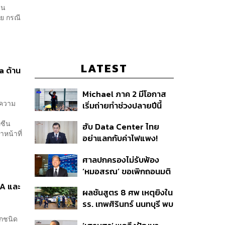
่น
ย กรณี
LATEST
a ด้าน
Michael ภาค 2 มีโอกาส
งความ
เริ่มถ่ายทำช่วงปลายปีนี้
หรือต้นปีหน้า
คซีน
ฮับ Data Center ไทย
หน้าที่
อย่าแลกกับค่าไฟแพง!
.
CEO ภาคอุตสาหกรรมชี้
ศาลปกครองไม่รับฟ้อง
รัฐต้องคุมต้นทุนน้ำ-ไฟ
‘หมอสรณ’ ขอเพิกถอนมติ
สรรหา กสทช. ชี้ยังไม่ใช่ผู้
NA และ
ผลชันสูตร 8 ศพ เหตุยิงใน
เดือดร้อนเสียหาย
รร. เทพศิรินทร์ นนทบุรี พบ
กระสุนเข้าจุดสำคัญ
อกชนิด