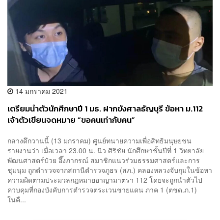
14 มกราคม 2021
เตรียมนำตัวนักศึกษาปี 1 มธ. ฝากขังศาลธัญบุรี ข้อหา ม.112
เจ้าตัวเขียนจดหมาย “ขอคนเท่ากับคน”
กลางดึกวานนี้ (13 มกราคม) ศูนย์ทนายความเพื่อสิทธิมนุษยชน
รายงานว่า เมื่อเวลา 23.00 น. นิว ศิริชัย นักศึกษาชั้นปีที่ 1 วิทยาลัย
พัฒนศาสตร์ป๋วย อึ๊งภากรณ์ สมาชิกแนวร่วมธรรมศาสตร์และการ
ชุมนุม ถูกตำรวจจากสถานีตำรวจภูธร (สภ.) คลองหลวงจับกุมในข้อหา
ความผิดตามประมวลกฎหมายอาญามาตรา 112 โดยจะถูกนำตัวไป
ควบคุมที่กองบังคับการตำรวจตระเวนชายแดน ภาค 1 (ตชด.ภ.1)
ในคื...