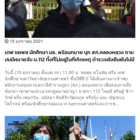
15 มกราคม 2021
เดฟ ชยพล นักศึกษา มธ. พร้อมทนาย บุก สภ.คลองหลวง ถาม
ปมมีหมายจับ ม.112 ทั้งที่ไม่อยู่ในที่เกิดเหตุ ตำรวจยังยืนยันไม่มี
การออกหมายแต่อย่างใด
วันนี้ (15 มกราคม) ตั้งแต่เวลา 11.00 น. ชยพล ดโนทัย หรือ เดฟ
นักศึกษามหาวิทยาลัยธรรมศาสตร์ ชั้นปีที่ปี 2 ได้เดินทางมาเข้าพบ
พนักงานสอบสวนสถานีตำรวจภูธร (สภ.) คลองหลวง เพื่อสอบถามถึง
ข้อกล่าวหาตามประมวลกฎหมายอาญา มาตรา 112 โดยมี พริษฐ์ ชิวา
รักษ์ หรือ เพนกวิน, ปนัสยา สิทธิจิรวัฒนกุล หรือรุ้ง และ ณัฐชนน
ไพโรจน์ พร้อมนักศึกษากลุ่มแนวร่วมธรรมศาสตร์และการช...