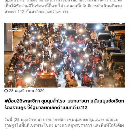
เห็นได้ชัดว่าคดีในข้อหานี้ก็หายไป แต่ตอนนี้กลับมีการดำเนินคดีตาม
มาตรา 112 ขึ้นมาอีกอย่างกว้างขวาง...
28 พฤศจิกายน 2020
#ม็อบ28พฤศจิกา ชุมนุมสำโรง-แยกบางนา สนับสนุนข้อเรียก
ร้องราษฎร จี้รัฐบาลยกเลิกดำเนินคดี ม.112
วันนี้ (28 พฤศจิกายน) บรรยากาศการชุมนุมของกลุ่มแนวร่วมคณะ
ราษฎรในพื้นที่เขตพระโขนง บางนา สมุทรปราการ และพื้นที่ใกล้เคียง