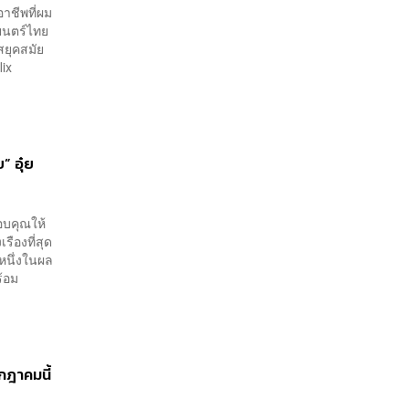
อาชีพที่ผม
ยนตร์ไทย
ัสยุคสมัย
tflix
 อุ๋ย
อบคุณให้
ืองที่สุด
นหนึ่งในผล
ร้อม
กฎาคมนี้