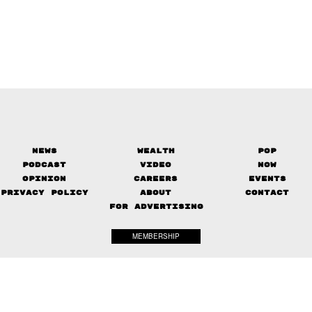
News
Wealth
Pop
Podcast
Video
Now
Opinion
Careers
Events
Privacy Policy
About
Contact
FOR ADVERTISING
MEMBERSHIP
© 2017-
2026
The Standard. All rights reserved.