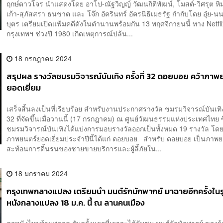
ฤกษ์ดาวโจร นำแสดงโดย อาโป-ณัฐวิญญ์ วัฒนกิติพัฒน์, โมสต์-วิศรุต หิม
เก้า-สุภัสสรา ธนชาต และ โจ๊ก อัครินทร์ อัครนิธิเมธรัฐ กำกับโดย อุ๋ย-นนท
บุตร เตรียมเปิดแฟ้มคดีดังในตำนานพร้อมกัน 13 พฤศจิกายนนี้ ทาง Netfli
กรุงเทพฯ ช่วงปี 1980 เกิดเหตุการณ์ปล้น...
18 กรกฎาคม 2024
สรุปผล รางวัลชมรมวิจารณ์บันเทิง ครั้งที่ 32 ดอยบอย คว้าภาพ
ยอดเยี่ยม
เสร็จสิ้นลงเป็นที่เรียบร้อย สำหรับงานประกาศรางวัล ชมรมวิจารณ์บันเทิง ค
32 ที่จัดขึ้นเมื่อวานนี้ (17 กรกฎาคม) ณ ศูนย์วัฒนธรรมแห่งประเทศไทย ซ
ชมรมวิจารณ์บันเทิงได้แบ่งการมอบรางวัลออกเป็นทั้งหมด 19 รางวัล โด
ภาพยนตร์ยอดเยี่ยมประจำปีนี้ได้แก่ ดอยบอย สำหรับ ดอยบอย เป็นภาพยน
สะท้อนการดิ้นรนของชายขายบริการและผู้ลี้ภัยใน...
18 มกราคม 2024
กรุงเทพกลางแปลง เตรียมนำ มนต์รักนักพากย์ มาฉายอีกครั้งใน
หนังกลางแปลง 18 ม.ค. นี้ ณ ลานคนเมือง