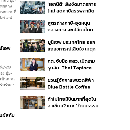
กับ อุ๋ย-
‘เอกนิติ’ เล็งงัดมาตรการ
สไตล์ OR โตต่อเนื่อง
ทพกลาง
ใหม่ ลดภาษีสรรพสามิต
บทความที่
หวังดึงผู้ผลิต EV มาตั้ง
ฟอร์เอฟ
สูตรถ่างภาษี-อุดหนุน
โรงงานในไทย
กลางทาง จะเปลี่ยนไทย
จาก ‘ทางผ่าน’ เป็นฮับผลิต
ยูนิเซฟ ประเทศไทย ออก
EV ได้จริงหรือ?
ร์เอฟ
แถลงการณ์เสียใจ เหตุก
ราดยิงที่เทพศิรินทร์
คต. จับมือ สสว. เปิดเกม
นนทบุรี ชี้โรงเรียนควรเป็น
ที่เทรล
รุกจัด ‘Thai Tapioca
พื้นที่ปลอดภัย
ง อุ๋ย-
Nexus 2026’ เสริมความ
งเป็นส่วน
ชวนรู้จักกาแฟขวดสีฟ้า
แข็งแกร่ง ยกระดับความ
รับรู้ของ
Blue Bottle Coffee
เชื่อมั่นมันสำปะหลังไทยใน
เตรียมเปิดในกรุงเทพฯ
ตลาดโลก
ทำไมไทยมีปืนมากที่สุดใน
และมีอะไรน่าสนใจบ้าง?
อาเซียน? แกะ ‘วัฒนธรรม
ปืน’ เมื่อระบบควบคุมมีช่อง
มผัสกับ
โหว่ และปืนเถื่อนเข้าถึงง่าย