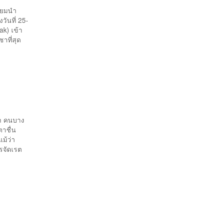
ียมนำ
ันที่ 25-
k) เข้า
าที่สุด
่า คนบาง
าชื่น
ม้ว่า
รจัดเรต