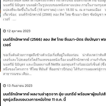
คอหนังไทยห้ามพลาด กับครั้งแรกที่เราจะได้รับชม มนต์รักนักพากย์ ของผู้กำ
นนทรีย์ นิมิบุตร บนจอผ้าในรูปแบบของหนังกลางแปลง ภายในงานกรุงเ
แปลงที่จะจัดขึ้นในวันนี้ (18 มกราคม) เวลา 18.50 น. ณ ลานคนเมือง 
เกี่ยวข้อง: มนต์รักนักพากย์ (2566) ลอง ลิฟ ไทย ซีเนมา-มิตร ชัยบัญชา 
เวอร์ ...
12 ตุลาคม 2023
มนต์รักนักพากย์ (2566) ลอง ลิฟ ไทย ซีเนมา-มิตร ชัยบัญชา ฟอ
เวอร์
ขอเริ่มต้นด้วยการพูดถึงช้างตัวเบ้อเริ่มที่อยู่ในห้องก่อน น่าสังเกตว่าทันที
เลอร์และโปสเตอร์สไตล์วินเทจของหนังเรื่อง มนต์รักนักพากย์ งานกำกับขอ
นนทรีย์ นิมิบุตร และเป็นผลงานที่ Netflix ออกทุนสร้างร้อยเปอร์เซ็นต์ (ซึ่
หนึ่งของโครงการ ‘ทีไทย ทีมันส์’ ที่ออกข่าวปีก่อน) ได้รับการเผยแพร่สู่การ
สาธารณชน เสียง...
13 กันยายน 2023
มนต์รักนักพากย์ ผลงานล่าสุดจาก อุ๋ย นนทรีย์ พร้อมพาผู้ชมไปสั
ยุครุ่งเรืองของวงการหนังไทย 11 ต.ค. นี้