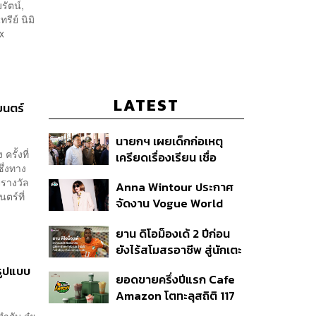
รัตน์,
รีย์ นิมิ
x
LATEST
ยนตร์
นายกฯ เผยเด็กก่อเหตุ
รั้งที่
เครียดเรื่องเรียน เชื่อ
ึ่งทาง
เตรียมการเป็นขั้นตอน ชี้มี
ยรางวัล
Anna Wintour ประกาศ
กระสุนอีกกว่า 30 นัด หาก
ตร์ที่
จัดงาน Vogue World
ไม่จบชีวิตตัวเองอาจสูญ
2027 ที่ซานฟรานซิสโก
เสียเพิ่ม
ยาน ดิโอม็องเด้ 2 ปีก่อน
ยังไร้สโมสรอาชีพ สู่นักเตะ
ค่าตัว 125 ล้านยูโร กับคำ
รูปแบบ
ยอดขายครึ่งปีแรก Cafe
สัญญาถึงน้องสาวผู้ล่วง
Amazon โตทะลุสถิติ 117
ลับ
ล้านแก้ว หนุนธุรกิจไลฟ์