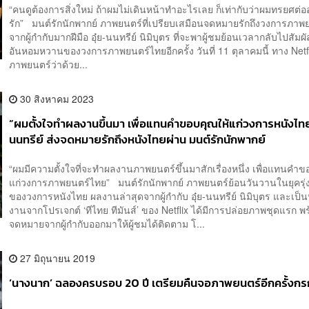
“คนดูต้องการสิ่งใหม่ ถ้าผมไม่เดินหน้าทำอะไรเลย ก็เท่ากับว่าผมทรยศต่อ
รัก” มนต์รักนักพากย์ ภาพยนตร์ที่เปรียบเสมือนจดหมายรักถึงวงการภาพ
จากผู้กำกับมากฝีมือ อุ๋ย-นนทรีย์ นิมิบุตร ที่จะพาผู้ชมย้อนเวลากลับไปสัมผ
อันหอมหวานของวงการภาพยนตร์ไทยอีกครั้ง วันที่ 11 ตุลาคมนี้ ทาง Ne
ภาพยนตร์ว่าด้วย...
30 สิงหาคม 2023
“ผมตั้งใจทำผลงานขึ้นมา เพื่อแทนคำขอบคุณให้แก่วงการหนังไทย”
นนทรีย์ ส่งจดหมายรักถึงหนังไทยผ่าน มนต์รักนักพากย์
“ผมมีความตั้งใจที่จะทำผลงานภาพยนตร์ขึ้นมาสักเรื่องหนึ่ง เพื่อแทนคำข
แก่วงการภาพยนตร์ไทย” มนต์รักนักพากย์ ภาพยนตร์ย้อนวันวานในยุครุ่งเร
ของวงการหนังไทย ผลงานล่าสุดจากผู้กำกับ อุ๋ย-นนทรีย์ นิมิบุตร และเป็
งานจากโปรเจกต์ ‘ทีไทย ทีมันส์’ ของ Netflix ได้มีการปล่อยภาพชุดแรก พ
จดหมายจากผู้กำกับออกมาให้ผู้ชมได้ติดตาม โ...
27 มิถุนายน 2019
‘นางนาก’ ฉลองครบรอบ 20 ปี เตรียมคืนจอภาพยนตร์อีกครั้งกร