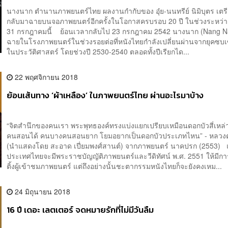
นางนาก ตำนานภาพยนตร์ไทย ผลงานกำกับของ อุ๋ย-นนทรีย์ นิมิบุตร เตร
กลับมาฉายบนจอภาพยนตร์อีกครั้งในโอกาสครบรอบ 20 ปี ในช่วงระหว่างว
31 กรกฎาคมนี้ ย้อนเวลากลับไป 23 กรกฎาคม 2542 นางนาก (Nang Na
ฉายในโรงภาพยนตร์ในช่วงรอยต่อที่หนังไทยกำลังเปลี่ยนผ่านจากยุคซบเซ
ในประวัติศาสตร์ โดยช่วงปี 2530-2540 ตลอดทั้งปีเรียกได...
22 พฤศจิกายน 2018
ย้อนเส้นทาง ‘ผ้าเหลือง’ ในภาพยนตร์ไทย ผ่านอะไรมาบ้าง
“จิตสำนึกของคนเรา พระพุทธองค์ทรงแบ่งแยกเปรียบเหมือนดอกบัวสี่เหล
คนสอนได้ คนบางคนสอนยาก โยมอยากเป็นดอกบัวประเภทไหน” - หลวงต
(นำแสดงโดย สะอาด เปี่ยมพงศ์สานต์) จากภาพยนตร์ นาคปรก (2553) แ
ประเทศไทยจะมีพระราชบัญญัติภาพยนตร์และวีดิทัศน์ พ.ศ. 2551 ให้มีกา
ติ้งผู้เข้าชมภาพยนตร์ แต่ถึงอย่างนั้นชะตากรรมหนังไทยก็จะยังคงเหม...
24 มิถุนายน 2018
16 ปี เดอะ เลตเตอร์ จดหมายรักที่ไม่มีวันลืม