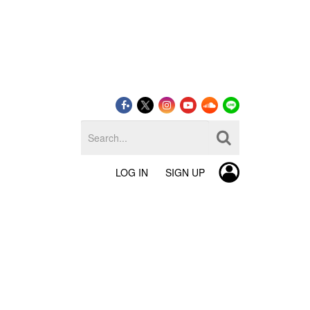
LOG IN
SIGN UP