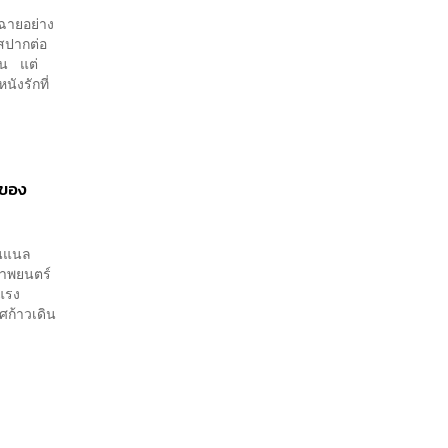
าฉายอย่าง
แสปากต่อ
งิน แต่
ังรักที่
‘ของ
่นแนล
ภาพยนตร์
อแรง
ศก้าวเดิน