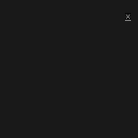
×
×
×
☰