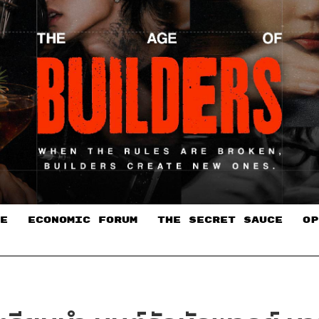
E
ECONOMIC FORUM
THE SECRET SAUCE​
OP