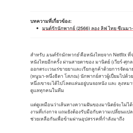
บทความที่เกี่ยวข้อง:
มนต์รักนักพากย์ (2566) ลอง ลิฟ ไทย ซีเนมา
สำหรับ
มนต์รักนักพากย์
คือหนังไทยจาก Netflix ท
หนังไทยอีกครั้ง ผ่านสายตาของ มานิตย์ (เวียร์-ศุ
ออกตระเวนเร่ขายยาและเรียกลูกค้าด้วยการจัดฉายห
(หนูนา-หนึ่งธิดา โสภณ) นักพากย์สาวผู้เปี่ยมไปด้วยพร
หนึ่งเขาจะได้ไปโลดแล่นอยู่บนจอหนัง และ ลุงหมาน 
ดูแลทุกคนในทีม
แต่ดูเหมือนว่าเส้นทางความฝันของมานิตย์จะไม่ได้ร
งานที่เก่งกาจ แถมยังต้องรับมือกับความเปลี่ยน
ช่วยเหลือกันเพื่อข้ามผ่านอุปสรรคที่กำลังมาถึง