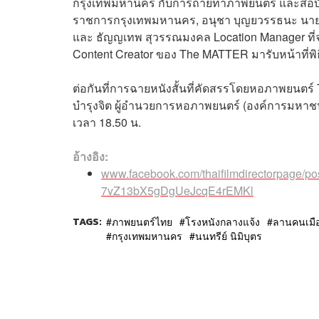
กรุงเทพมหานคร กับการถ่ายทำภาพยนตร์ และสื่อบันเทิ
ราชการกรุงเทพมหานคร, อนุชา บุญยวรรธนะ นายกสม
และ ธัญญเทพ สุวรรณมงคล Location Manager ที่จะ
Content Creator ของ The MATTER มารับหน้าที่พิ
ต่อกันที่การฉายหนังสั้นที่คัดสรรโดยหอภาพยนตร์ T
บำรุงจิต ผู้อำนวยการหอภาพยนตร์ (องค์การมหาช
เวลา 18.50 น.
อ้างอิง:
www.facebook.com/thaifilmdirectorpag
7vZ13bX5gDgUeJcqE4rEMKl
TAGS:
ภาพยนตร์ไทย
โรงหนังกลางแจ้ง
ลานคนเมื
กรุงเทพมหานคร
นนทรีย์ นิมิบุตร