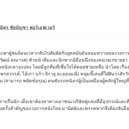
-มิตร ชัยบัญชา ฟอร์เอฟเวอร์
ี่จะพาผู้ชมย้อนเวลากลับไปสัมผัสกับยุคสมัยอันหอมหวานของวงกา
กลวัฒน์ คณารศ) หัวหน้าทีมและนักพากย์มือหนึ่งของหน่วยเร่ขายยา ท
นังกลางแปลง โดยมีลูกทีมที่เชื่อใจได้คอยช่วยเหลือ นำโดย เรือ
สวรรค์, ไอ้เก่า (เก้า-จิรายุ ละอองมณี) หนุ่มขี้เล่นที่ใฝ่ฝันว่าสักว
(สามารถ พยัคฆ์อรุณ) คนขับรถหนังเร่ผู้เป็นเหมือนผู้หลักผู้ใหญ่ท
าบรื่นนัก เมื่อเขาต้องหาทางเอาชนะบริษัทคู่แข่งที่มีอุปกรณ์และท
แปลงครั้งสำคัญของวงการหนังไทย มานิตย์และพรรคพวกจึงต้องจับมื