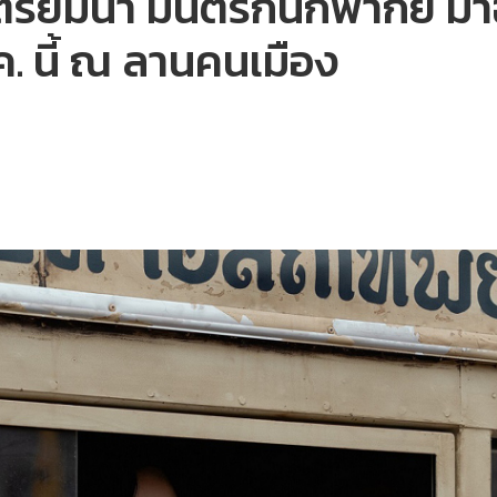
ียมนำ มนต์รักนักพากย์ มา
. นี้ ณ ลานคนเมือง