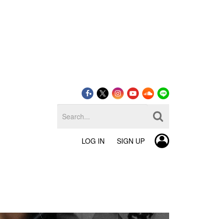
LOG IN
SIGN UP