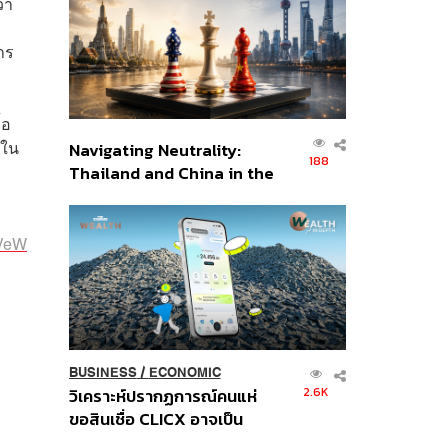
่า
อินโดนีเซีย
าร
้อ
ใน
Navigating Neutrality:
188
Thailand and China in the
Age of a New Global
Order
2VeW
BUSINESS
/
ECONOMIC
2.6K
วิเคราะห์ปรากฏการณ์คนแห่
ขอสินเชื่อ CLICX อาจเป็น
เพียงยอดภูเขาน้ำแข็ง ของ