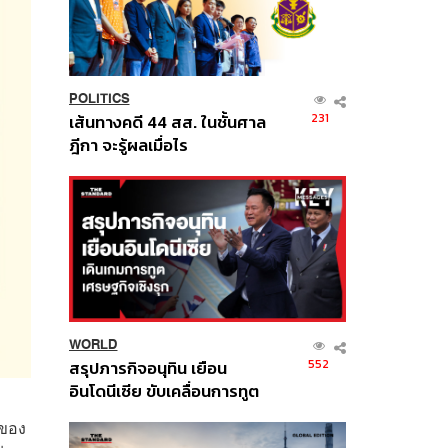
POLITICS
231
เส้นทางคดี 44 สส. ในชั้นศาล
ฎีกา จะรู้ผลเมื่อไร
WORLD
552
สรุปภารกิจอนุทิน เยือน
อินโดนีเซีย ขับเคลื่อนการทูต
เศรษฐกิจเชิงรุก ประกาศหุ้น
นของ
ส่วนยุทธศาสตร์ไทย –