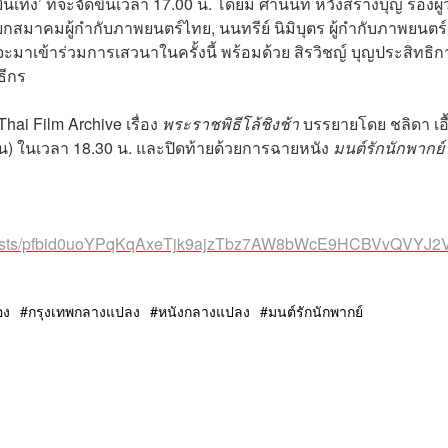
ง’ ที่จะจัดขึ้นเวลา 17.00 น. โดยมี ศานนท์ หวังสร้างบุญ รองผู้ว
าคมผู้กำกับภาพยนตร์ไทย, นนทรีย์ นิมิบุตร ผู้กำกับภาพยนตร์
มาเข้าร่วมการเสวนาในครั้งนี้ พร้อมด้วย สิรวิชญ์ บุญประสิทธิก
ธีกร
hai Film Archive เรื่อง
พระราชพิธีโล้ชิงช้า
บรรยายโดย ชลิดา เอื
น) ในเวลา 18.30 น. และปิดท้ายด้วยการฉายหนัง
มนต์รักนักพากย์
e/posts/pfbid0uoYPqKqAxeTjk9ajzTbz7AW8bWcE9HCBVvQVYJ
อง
กรุงเทพกลางแปลง
หนังกลางแปลง
มนต์รักนักพากย์